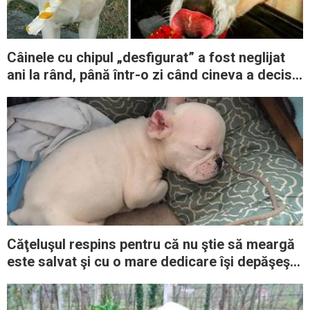
Câinele cu chipul „desfigurat” a fost neglijat
ani la rând, până într-o zi când cineva a decis
să schimbe totul
Căţeluşul respins pentru că nu ştie să meargă
este salvat şi cu o mare dedicare îşi depăşeşte
condiţia