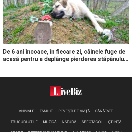
De 6 ani încoace, în fiecare zi, câinele fuge de
acasă pentru a deplânge pierderea stăpânului
său iubit
ANIMALE
FAMILIE
POVEŞTI DE VIAŢĂ
SĂNĂTATE
TRUCURI UTILE
MUZICĂ
NATURĂ
SPECTACOL
ŞTIINŢĂ