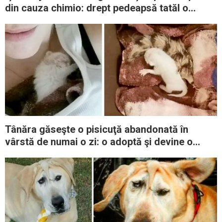
din cauza chimio: drept pedeapsă tatăl o
obligă să se radă zero
Tânăra găseşte o pisicuţă abandonată în
vârstă de numai o zi: o adoptă şi devine o
splendidă pisică albă