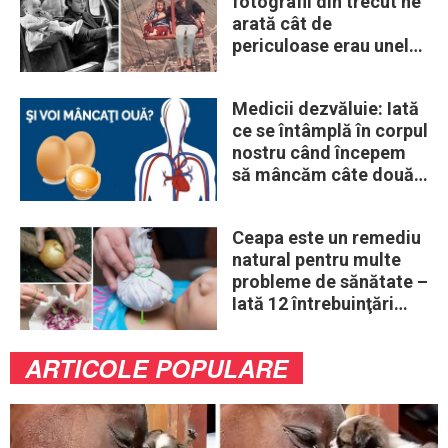
fotografii din trecut ne
arată cât de
periculoase erau unele
„obiceiuri” ale vremii
Medicii dezvăluie: Iată
ce se întâmplă în corpul
nostru când începem
să mâncăm câte două
ouă în fiecare zi
Ceapa este un remediu
natural pentru multe
probleme de sănătate –
Iată 12 întrebuinţări
mai puţin ştiute
ARTICOLE POPULARE