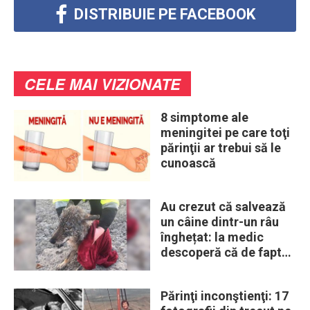
DISTRIBUIE PE FACEBOOK
CELE MAI VIZIONATE
8 simptome ale
meningitei pe care toţi
părinţii ar trebui să le
cunoască
Au crezut că salvează
un câine dintr-un râu
înghețat: la medic
descoperă că de fapt
era un lup
Părinţi inconştienţi: 17