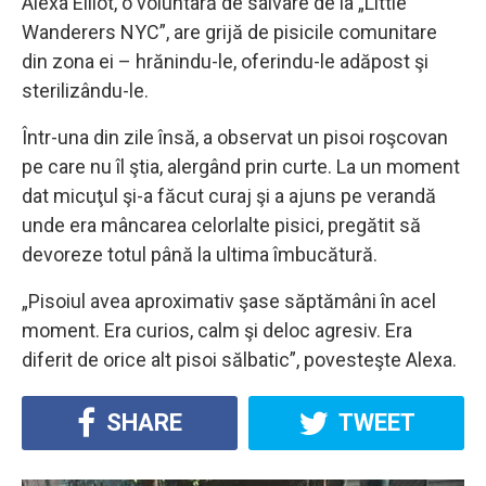
Alexa Elliot, o voluntară de salvare de la „Little
Wanderers NYC”, are grijă de pisicile comunitare
din zona ei – hrănindu-le, oferindu-le adăpost şi
sterilizându-le.
Într-una din zile însă, a observat un pisoi roşcovan
pe care nu îl ştia, alergând prin curte. La un moment
dat micuţul şi-a făcut curaj şi a ajuns pe verandă
unde era mâncarea celorlalte pisici, pregătit să
devoreze totul până la ultima îmbucătură.
„Pisoiul avea aproximativ şase săptămâni în acel
moment. Era curios, calm şi deloc agresiv. Era
diferit de orice alt pisoi sălbatic”, povesteşte Alexa.
SHARE
TWEET