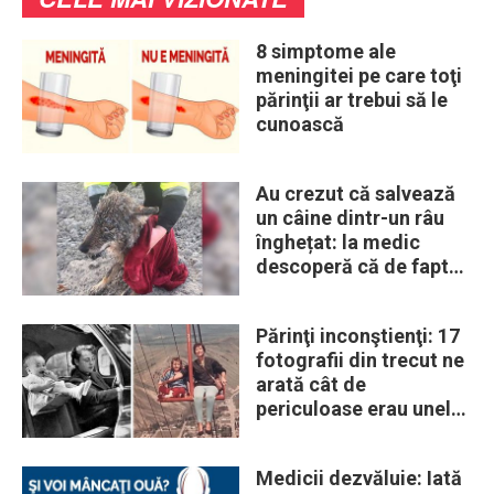
8 simptome ale
meningitei pe care toţi
părinţii ar trebui să le
cunoască
Au crezut că salvează
un câine dintr-un râu
înghețat: la medic
descoperă că de fapt
era un lup
Părinţi inconştienţi: 17
fotografii din trecut ne
arată cât de
periculoase erau unele
„obiceiuri” ale vremii
Medicii dezvăluie: Iată