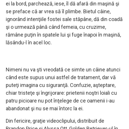
ei la bord, parchează, iese, îl dă afară din maşină şi
se preface că ar vrea să îl plimbe. Bietul câine,
ignorând intenţiile fostei sale stăpâne, dă din coadă
şi o urmează până când femeia, cu cruzime,
rămâne puţin în spatele lui şi fuge înapoi în maşină,
lăsându-l în acel loc.
Nimeni nu va şti vreodată ce simte un câine atunci
când este supus unui astfel de tratament, dar vă
puteţi imagina cu siguranţă. Confuzie, aşteptare,
chiar tristeţe şi îngrijorare: prietenii noştri loiali cu
patru picioare nu pot înţelege de ce oamenii i-au
abandonat şi nu se mai întorc la ei.
Din fericire, graţie videoclipului, distribuit de
Brandon Price şi Alyssa Ott, Golden Retriever-ul în