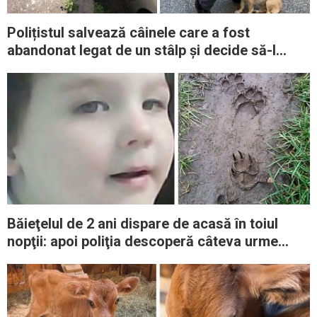
Polițistul salvează câinele care a fost
abandonat legat de un stâlp și decide să-l
adopte
Băieţelul de 2 ani dispare de acasă în toiul
nopţii: apoi poliţia descoperă câteva urme
care duceau în pădure