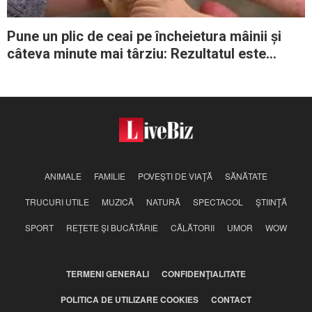
Pune un plic de ceai pe încheietura mâinii și
câteva minute mai târziu: Rezultatul este
incredibil
ANIMALE
FAMILIE
POVEŞTI DE VIAŢĂ
SĂNĂTATE
TRUCURI UTILE
MUZICĂ
NATURĂ
SPECTACOL
ŞTIINŢĂ
SPORT
REŢETE ŞI BUCĂTĂRIE
CĂLĂTORII
UMOR
WOW
TERMENI GENERALI
CONFIDENŢIALITATE
POLITICA DE UTILIZARE COOKIES
CONTACT