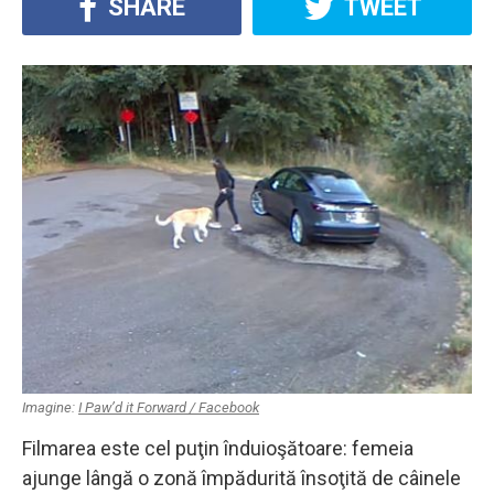
SHARE
TWEET
Imagine:
I Paw’d it Forward / Facebook
Filmarea este cel puţin înduioşătoare: femeia
ajunge lângă o zonă împădurită însoţită de câinele