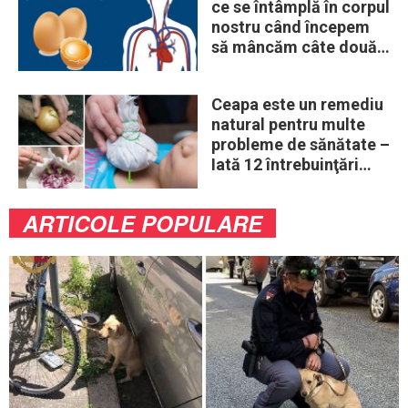
ce se întâmplă în corpul
nostru când începem
să mâncăm câte două
ouă în fiecare zi
Ceapa este un remediu
natural pentru multe
probleme de sănătate –
Iată 12 întrebuinţări
mai puţin ştiute
ARTICOLE POPULARE