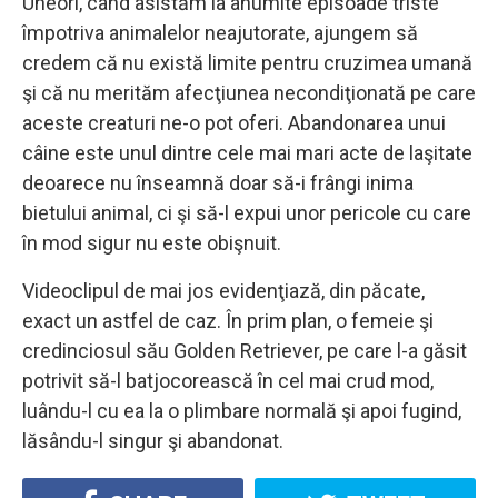
Uneori, când asistăm la anumite episoade triste
împotriva animalelor neajutorate, ajungem să
credem că nu există limite pentru cruzimea umană
şi că nu merităm afecţiunea necondiţionată pe care
aceste creaturi ne-o pot oferi. Abandonarea unui
câine este unul dintre cele mai mari acte de laşitate
deoarece nu înseamnă doar să-i frângi inima
bietului animal, ci şi să-l expui unor pericole cu care
în mod sigur nu este obişnuit.
Videoclipul de mai jos evidenţiază, din păcate,
exact un astfel de caz. În prim plan, o femeie şi
credinciosul său Golden Retriever, pe care l-a găsit
potrivit să-l batjocorească în cel mai crud mod,
luându-l cu ea la o plimbare normală şi apoi fugind,
lăsându-l singur şi abandonat.