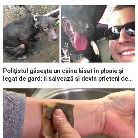
salva viaţa
Poliţistul găseşte un câine lăsat în ploaie şi
legat de gard: îl salvează şi devin prieteni de
nedespărţit