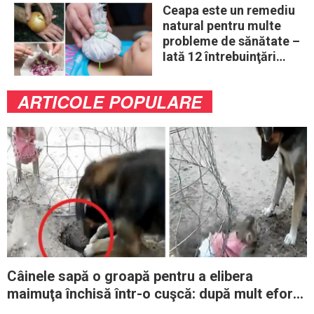
Ceapa este un remediu
natural pentru multe
probleme de sănătate –
Iată 12 întrebuinţări
mai puţin ştiute
ARTICOLE POPULARE
Câinele sapă o groapă pentru a elibera
maimuţa închisă într-o cuşcă: după mult efort,
reuşeşte să o salveze