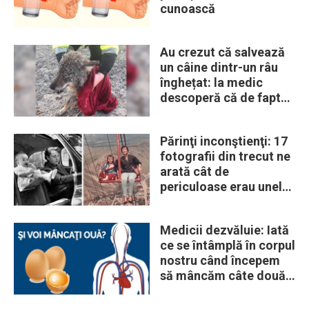
cunoască
Au crezut că salvează
un câine dintr-un râu
înghețat: la medic
descoperă că de fapt
era un lup
Părinţi inconştienţi: 17
fotografii din trecut ne
arată cât de
periculoase erau unele
„obiceiuri” ale vremii
Medicii dezvăluie: Iată
ce se întâmplă în corpul
nostru când începem
să mâncăm câte două
ouă în fiecare zi