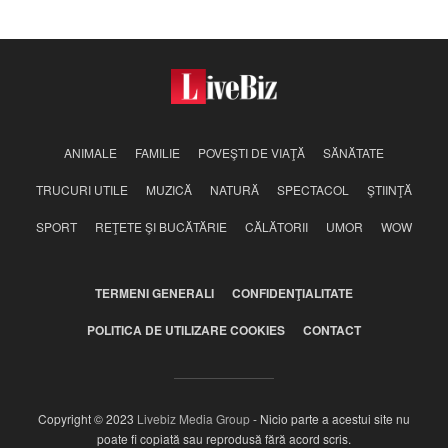
deschide gura şi începe să cânte
ANIMALE
FAMILIE
POVEŞTI DE VIAŢĂ
SĂNĂTATE
TRUCURI UTILE
MUZICĂ
NATURĂ
SPECTACOL
ŞTIINŢĂ
SPORT
REŢETE ŞI BUCĂTĂRIE
CĂLĂTORII
UMOR
WOW
TERMENI GENERALI
CONFIDENŢIALITATE
POLITICA DE UTILIZARE COOKIES
CONTACT
Copyright © 2023
Livebiz Media Group
- Nicio parte a acestui site nu
poate fi copiată sau reprodusă fără acord scris.