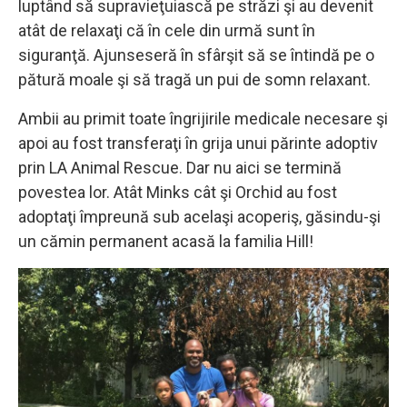
luptând să supravieţuiască pe străzi şi au devenit
atât de relaxaţi că în cele din urmă sunt în
siguranţă. Ajunseseră în sfârşit să se întindă pe o
pătură moale şi să tragă un pui de somn relaxant.
Ambii au primit toate îngrijirile medicale necesare şi
apoi au fost transferaţi în grija unui părinte adoptiv
prin LA Animal Rescue. Dar nu aici se termină
povestea lor. Atât Minks cât şi Orchid au fost
adoptaţi împreună sub acelaşi acoperiş, găsindu-şi
un cămin permanent acasă la familia Hill!