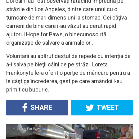
Doi câini au fost observaţi rătăcind împreună pe
străzile din Los Angeles, dintre care unul cu o
tumoare de mari dimensiuni la stomac. Cei câţiva
oameni de bine care i-au văzut au cerut rapid
ajutorul Hope for Paws, o binecunoscută
organizaţie de salvare a animalelor .
Voluntarii au apărut destul de repede cu intenţia de
a-i salva pe bieţii câini de pe străzi. Loreta
Frankonyte le-a oferit o porţie de mâncare pentru a
le câştiga încrederea, gest pe care amândoi l-au
primit cu bucurie.
SHARE
TWEET