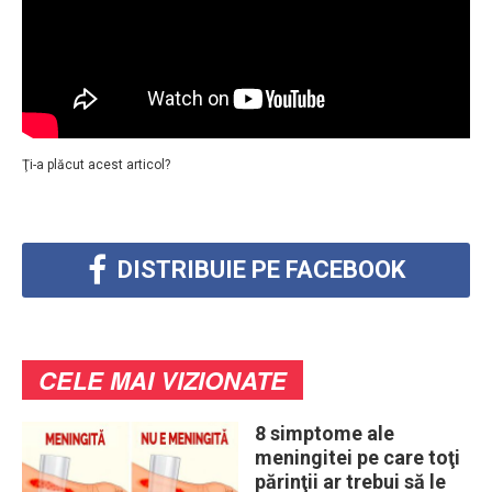
Ţi-a plăcut acest articol?
DISTRIBUIE PE FACEBOOK
CELE MAI VIZIONATE
8 simptome ale
meningitei pe care toţi
părinţii ar trebui să le