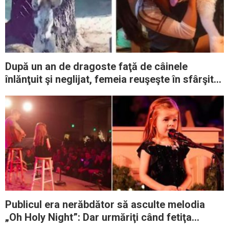
După un an de dragoste faţă de câinele
înlănţuit şi neglijat, femeia reuşeşte în sfârşit
să-l adopte
Publicul era nerăbdător să asculte melodia
„Oh Holy Night”: Dar urmăriţi când fetiţa