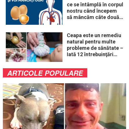
ce se întâmplă în corpul
nostru când începem
să mâncăm câte două
ouă în fiecare zi
Ceapa este un remediu
natural pentru multe
probleme de sănătate –
Iată 12 întrebuinţări
mai puţin ştiute
ARTICOLE POPULARE