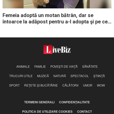
Femeia adoptă un motan bătrân, dar se
întoarce la adăpost pentru a-l adopta şi pe cel
mai bun prieten al lui
ANIMALE
FAMILIE
POVEŞTI DE VIAŢĂ
SĂNĂTATE
TRUCURI UTILE
MUZICĂ
NATURĂ
SPECTACOL
ŞTIINŢĂ
SPORT
REŢETE ŞI BUCĂTĂRIE
CĂLĂTORII
UMOR
WOW
TERMENI GENERALI
CONFIDENŢIALITATE
POLITICA DE UTILIZARE COOKIES
CONTACT