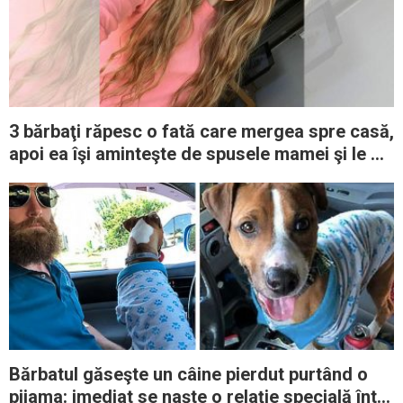
3 bărbaţi răpesc o fată care mergea spre casă,
apoi ea îşi aminteşte de spusele mamei şi le dă
lumea peste cap
Bărbatul găseşte un câine pierdut purtând o
pijama: imediat se naşte o relaţie specială între