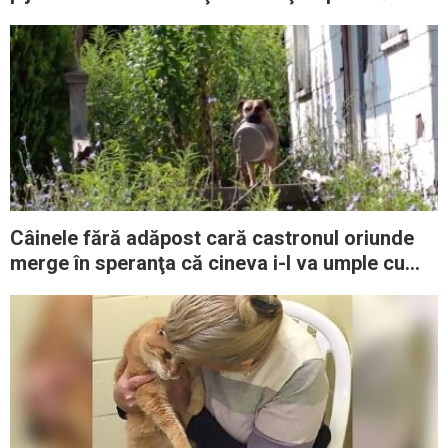
cei doi
Câinele fără adăpost cară castronul oriunde
merge în speranţa că cineva i-l va umple cu
mâncare