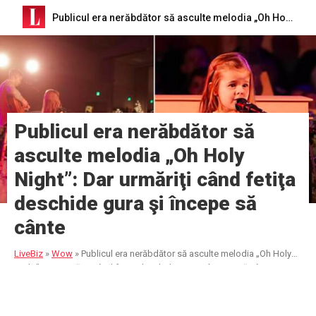
Publicul era nerăbdător să asculte melodia „Oh Holy Night”: Dar urmăriţi când fetiţa deschide gura şi începe să cânte
Publicul era nerăbdător să
asculte melodia „Oh Holy
Night”: Dar urmăriţi când fetiţa
deschide gura şi începe să
cânte
LiveBiz
»
Wow
»
Publicul era nerăbdător să asculte melodia „Oh Holy
Night”: Dar urmăriţi când fetiţa deschide gura şi începe să cânte