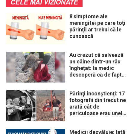
CELE MAI VIZIONATE
8 simptome ale
meningitei pe care toţi
părinţii ar trebui să le
cunoască
Au crezut că salvează
un câine dintr-un râu
înghețat: la medic
descoperă că de fapt
era un lup
Părinţi inconştienţi: 17
fotografii din trecut ne
arată cât de
periculoase erau unele
„obiceiuri” ale vremii
Medicii dezvăluie: Iată