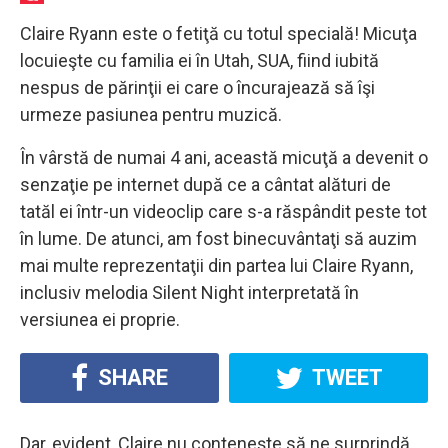
Claire Ryann este o fetiţă cu totul specială! Micuţa
locuieşte cu familia ei în Utah, SUA, fiind iubită
nespus de părinţii ei care o încurajează să îşi
urmeze pasiunea pentru muzică.
În vârstă de numai 4 ani, această micuţă a devenit o
senzaţie pe internet după ce a cântat alături de
tatăl ei într-un videoclip care s-a răspândit peste tot
în lume. De atunci, am fost binecuvântaţi să auzim
mai multe reprezentaţii din partea lui Claire Ryann,
inclusiv melodia Silent Night interpretată în
versiunea ei proprie.
SHARE
TWEET
Dar, evident, Claire nu conteneşte să ne surprindă