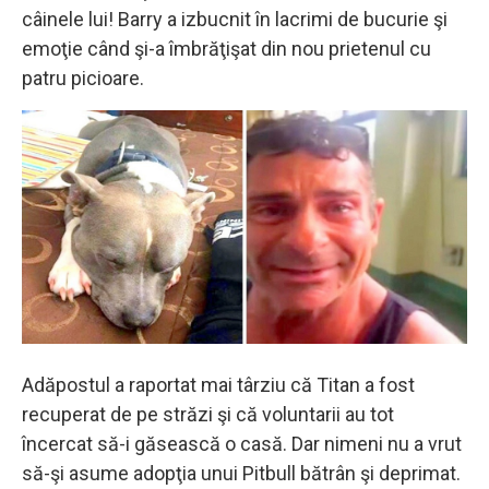
câinele lui! Barry a izbucnit în lacrimi de bucurie şi
emoţie când şi-a îmbrăţişat din nou prietenul cu
patru picioare.
Adăpostul a raportat mai târziu că Titan a fost
recuperat de pe străzi şi că voluntarii au tot
încercat să-i găsească o casă. Dar nimeni nu a vrut
să-şi asume adopţia unui Pitbull bătrân şi deprimat.