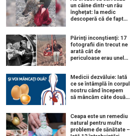
un câine dintr-un râu
înghețat: la medic
descoperă că de fapt
era un lup
Părinţi inconştienţi: 17
fotografii din trecut ne
arată cât de
periculoase erau unele
„obiceiuri” ale vremii
Medicii dezvăluie: Iată
ce se întâmplă în corpul
nostru când începem
să mâncăm câte două
ouă în fiecare zi
Ceapa este un remediu
natural pentru multe
probleme de sănătate –