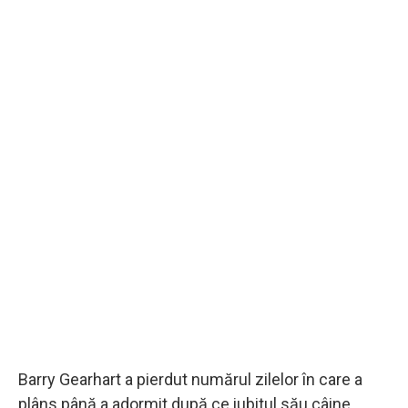
Barry Gearhart a pierdut numărul zilelor în care a
plâns până a adormit după ce iubitul său câine,