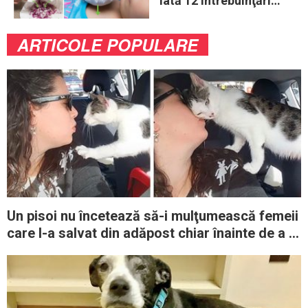
Iată 12 întrebuinţări
mai puţin ştiute
ARTICOLE POPULARE
Un pisoi nu încetează să-i mulţumească femeii
care l-a salvat din adăpost chiar înainte de a fi
eutanasiat