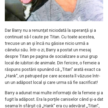
Dar Barry nu a renunţat niciodată la speranţă şi a
continuat să-l caute pe Titan. Cu toate acestea,
trecuse un an şi încă nu găsise nicio urmă a
câinelui său. Într-o zi, Barry a postat un mesaj
despre Titan pe pagina de socializare a unui grup
local de iubitori de animale. Din fericire, o femeie a
răspuns postării spunând că „Titan” arată exact ca
„Hank”, un patruped pe care aceasta îl văzuse într-
un un adăpost local şi care urma să fie sacrificat!
Barry a adunat mai multe informaţii de la femeie şi a
fugit la adăpost. Era la porţile caniselor când şi-a dat
seama în sfârşit că „Hank” era cu adevărat „Titan”,