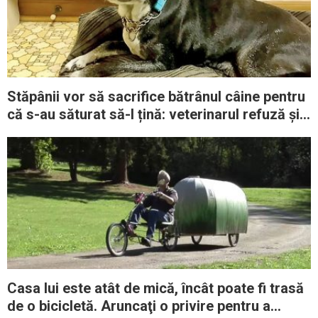
Stăpânii vor să sacrifice bătrânul câine pentru
că s-au săturat să-l țină: veterinarul refuză și îl
duce la un adăpost
Casa lui este atât de mică, încât poate fi trasă
de o bicicletă. Aruncaţi o privire pentru a