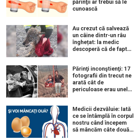
părinţii ar trebui să le
cunoască
Au crezut că salvează
un câine dintr-un râu
înghețat: la medic
descoperă că de fapt
era un lup
Părinţi inconştienţi: 17
fotografii din trecut ne
arată cât de
periculoase erau unele
„obiceiuri” ale vremii
Medicii dezvăluie: Iată
ce se întâmplă în corpul
nostru când începem
să mâncăm câte două
ouă în fiecare zi