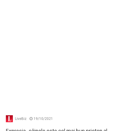
LiveBiz
19/10/2021
Expresia „câinele este cel mai bun prieten al