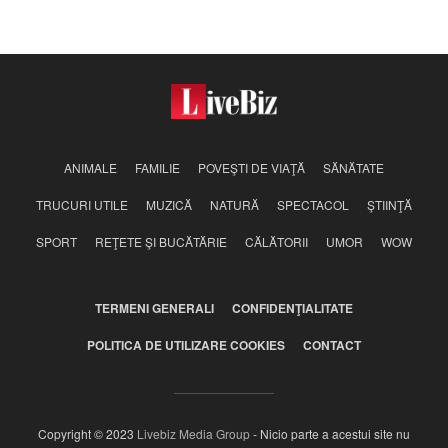
ANIMALE
FAMILIE
POVEŞTI DE VIAŢĂ
SĂNĂTATE
TRUCURI UTILE
MUZICĂ
NATURĂ
SPECTACOL
ŞTIINŢĂ
SPORT
REŢETE ŞI BUCĂTĂRIE
CĂLĂTORII
UMOR
WOW
TERMENI GENERALI
CONFIDENŢIALITATE
POLITICA DE UTILIZARE COOKIES
CONTACT
Copyright © 2023
Livebiz Media Group
- Nicio parte a acestui site nu