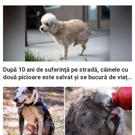
revăd
După 10 ani de suferinţă pe stradă, câinele cu
două picioare este salvat și se bucură de viața
pe care o merită