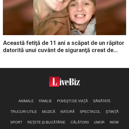
Această fetiţă de 11 ani a scăpat de un răpitor
datorită unui cuvânt de siguranţă creat de
mama ei
ANIMALE
FAMILIE
POVEŞTI DE VIAŢĂ
SĂNĂTATE
TRUCURI UTILE
MUZICĂ
NATURĂ
SPECTACOL
ŞTIINŢĂ
SPORT
REŢETE ŞI BUCĂTĂRIE
CĂLĂTORII
UMOR
WOW