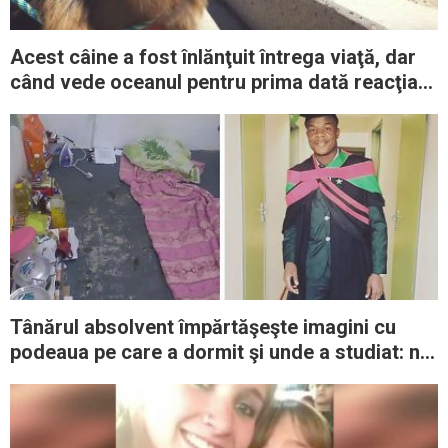
Acest câine a fost înlănţuit întrega viaţă, dar
când vede oceanul pentru prima dată reacţia
lui devine instantaneu virală
Tânărul absolvent împărtăşeşte imagini cu
podeaua pe care a dormit şi unde a studiat: nu
a renunţat niciodată