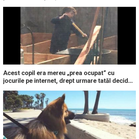
fericit din lume
Acest copil era mereu „prea ocupat” cu
jocurile pe internet, drept urmare tatăl decide
să îi dea o lecţie care a devenit virală