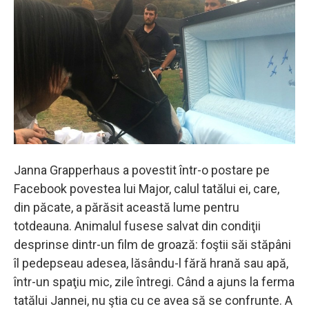
Janna Grapperhaus a povestit într-o postare pe
Facebook povestea lui Major, calul tatălui ei, care,
din păcate, a părăsit această lume pentru
totdeauna. Animalul fusese salvat din condiţii
desprinse dintr-un film de groază: foştii săi stăpâni
îl pedepseau adesea, lăsându-l fără hrană sau apă,
într-un spaţiu mic, zile întregi. Când a ajuns la ferma
tatălui Jannei, nu ştia cu ce avea să se confrunte. A