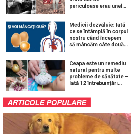
periculoase erau unele
„obiceiuri” ale vremii
Medicii dezvăluie: Iată
ce se întâmplă în corpul
nostru când începem
să mâncăm câte două
ouă în fiecare zi
Ceapa este un remediu
natural pentru multe
probleme de sănătate –
Iată 12 întrebuinţări
mai puţin ştiute
ARTICOLE POPULARE