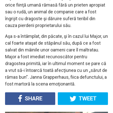
orice fiinţă umană rămasă fără un prieten apropiat
sau o rudă, un animal de companie care a fost
îngrijit cu dragoste şi dăruire suferă teribil din
cauza pierderii proprietarului său.
Aşa s-a întâmplat, din păcate, şi în cazul lui Major, un
cal foarte ataşat de stăpânul său, după ce a fost
salvat din mâinile unor oameni care îl maltratau.
Major a fost imediat recunoscător pentru
dragostea primită, iar în ultimul moment se pare că
a vrut să-i întoarcă toată afecţiunea cu un „sărut de
rămas bun”. Janna Grapperhaus, fiica defunctului, a
fost martoră la scena emoţionantă.
SHARE
TWEET