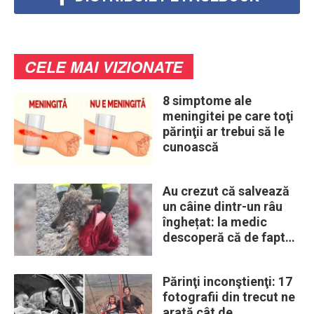
CELE MAI VIZIONATE
8 simptome ale
meningitei pe care toţi
părinţii ar trebui să le
cunoască
Au crezut că salvează
un câine dintr-un râu
înghețat: la medic
descoperă că de fapt
era un lup
Părinţi inconştienţi: 17
fotografii din trecut ne
arată cât de