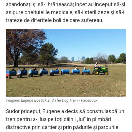
abandonaţi şi să-i hrănească; încet au început să-şi
asigure cheltuielile medicale, să-i sterilizeze şi să-i
trateze de diferitele boli de care sufereau.
imagine:
Eugene Bostick and The Dog Train / Facebook
Sudor priceput, Eugene a decis să construiască un
tren pentru a-i lua pe toţi câinii „lui” în plimbări
distractive prin cartier şi prin pădurile şi parcurile