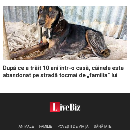
a-l salva
După ce a trăit 10 ani într-o casă, câinele este
abandonat pe stradă tocmai de „familia” lui
ANIMALE
FAMILIE
POVEŞTI DE VIAŢĂ
SĂNĂTATE