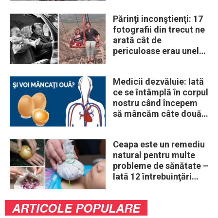
Părinţi inconştienţi: 17
fotografii din trecut ne
arată cât de
periculoase erau unele
„obiceiuri” ale vremii
Medicii dezvăluie: Iată
ce se întâmplă în corpul
nostru când începem
să mâncăm câte două
ouă în fiecare zi
Ceapa este un remediu
natural pentru multe
probleme de sănătate –
Iată 12 întrebuinţări
mai puţin ştiute
ARTICOLE POPULARE