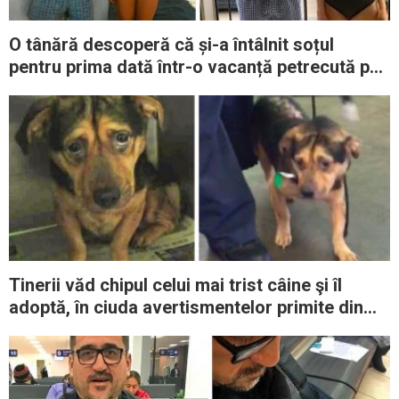
O tânără descoperă că și-a întâlnit soțul
pentru prima dată într-o vacanță petrecută pe
când avea 6 ani
Tinerii văd chipul celui mai trist câine şi îl
adoptă, în ciuda avertismentelor primite din
partea adăpostului