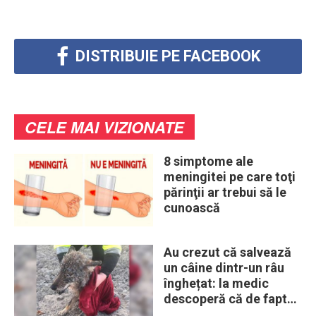
DISTRIBUIE PE FACEBOOK
CELE MAI VIZIONATE
8 simptome ale
meningitei pe care toţi
părinţii ar trebui să le
cunoască
Au crezut că salvează
un câine dintr-un râu
înghețat: la medic
descoperă că de fapt
era un lup