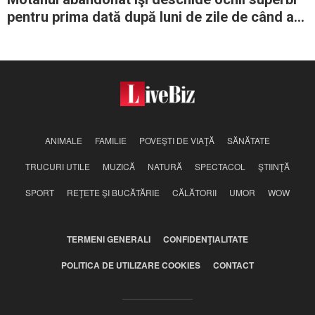
pentru prima dată după luni de zile de când a
fost salvat
ANIMALE
FAMILIE
POVEŞTI DE VIAŢĂ
SĂNĂTATE
TRUCURI UTILE
MUZICĂ
NATURĂ
SPECTACOL
ŞTIINŢĂ
SPORT
REŢETE ŞI BUCĂTĂRIE
CĂLĂTORII
UMOR
WOW
TERMENI GENERALI
CONFIDENŢIALITATE
POLITICA DE UTILIZARE COOKIES
CONTACT