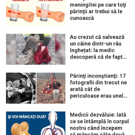
meningitei pe care toţi
părinţii ar trebui să le
cunoască
Au crezut că salvează
un câine dintr-un râu
înghețat: la medic
descoperă că de fapt
era un lup
Părinţi inconştienţi: 17
fotografii din trecut ne
arată cât de
periculoase erau unele
„obiceiuri” ale vremii
Medicii dezvăluie: Iată
ce se întâmplă în corpul
nostru când începem
să mâncăm câte două