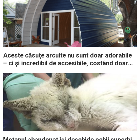
Aceste căsuţe arcuite nu sunt doar adorabile
– ci şi incredibil de accesibile, costând doar
1.000 de dolari
Motanul abandonat îşi deschide ochii superbi