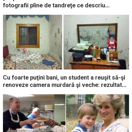
fotografii pline de tandreţe ce descriu
prietenia dintre copii şi câinii lor
Cu foarte puţini bani, un student a reuşit să-şi
renoveze camera murdară şi veche: rezultatul
e minunat