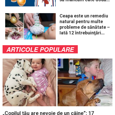
ouă în fiecare zi
Ceapa este un remediu
natural pentru multe
probleme de sănătate –
Iată 12 întrebuinţări
mai puţin ştiute
ARTICOLE POPULARE
„Copilul tău are nevoie de un câine”: 17