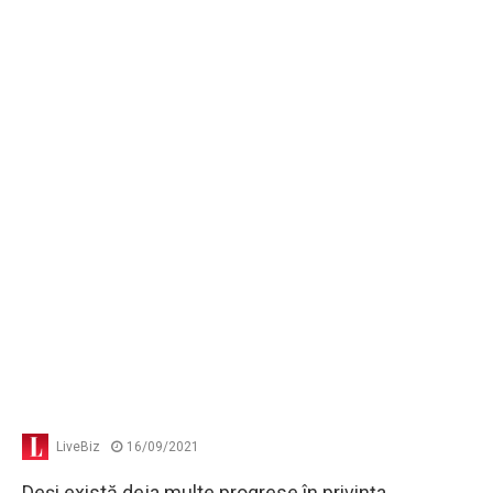
LiveBiz
16/09/2021
Deşi există deja multe progrese în privinţa