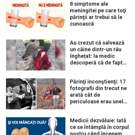
8 simptome ale
meningitei pe care toţi
părinţii ar trebui să le
cunoască
Au crezut că salvează
un câine dintr-un râu
înghețat: la medic
descoperă că de fapt
era un lup
Părinţi inconştienţi: 17
fotografii din trecut ne
arată cât de
periculoase erau unele
„obiceiuri” ale vremii
Medicii dezvăluie: Iată
ce se întâmplă în corpul
nostru când începem