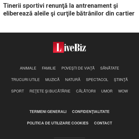
Tinerii sportivi renunţă la antrenament şi
eliberează aleile şi curţile bătrânilor din cartier
ANIMALE
FAMILIE
POVEŞTI DE VIAŢĂ
SĂNĂTATE
TRUCURI UTILE
MUZICĂ
NATURĂ
SPECTACOL
ŞTIINŢĂ
SPORT
REŢETE ŞI BUCĂTĂRIE
CĂLĂTORII
UMOR
WOW
TERMENI GENERALI
CONFIDENŢIALITATE
POLITICA DE UTILIZARE COOKIES
CONTACT