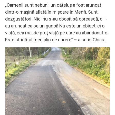
„Oamenii sunt nebuni: un căţeluş a fost aruncat
dintr-o maşină aflată în mişcare în Menfi. Sunt
dezgustători! Nici nu s-au obosit să oprească, ci l-
au aruncat ca pe un gunoi! Nu este un obiect, ci o
viaţă, cea mai de preţ viaţă pe care au abandonat-o.
Este strigătul meu plin de durere” – a scris Chiara.