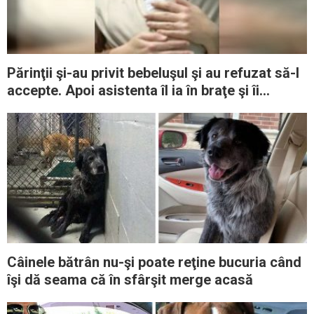
Părinţii şi-au privit bebeluşul şi au refuzat să-l
accepte. Apoi asistenta îl ia în braţe şi îi
schimbă cursul vieţii
Câinele bătrân nu-şi poate reţine bucuria când
îşi dă seama că în sfârşit merge acasă