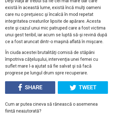
Deşi viaţa ar trebui să fie cel mai mare dar care
există în această lume, există încă mulţi oameni
care nu o preţuiesc şi încalcă în mod repetat
integritatea creaturilor lipsite de apărare. Acesta
este şi cazul unui mic patruped care a fost victima
unui gest teribil, iar acum se luptă să-şi revină după
ce a fost aruncat dintr-o maşină aflată în mişcare.
În ciuda acestei brutalităţi comisă de stăpâni
împotriva căţeluşului, intervenţia unei femei cu
suflet mare l-a ajutat să fie salvat şi să facă
progrese pe lungul drum spre recuperare.
SHARE
TWEET
Cum ar putea cineva să rănească o asemenea
fiinţă neajutorată?