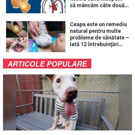
să mâncăm câte două
ouă în fiecare zi
Ceapa este un remediu
natural pentru multe
probleme de sănătate –
Iată 12 întrebuinţări
mai puţin ştiute
ARTICOLE POPULARE