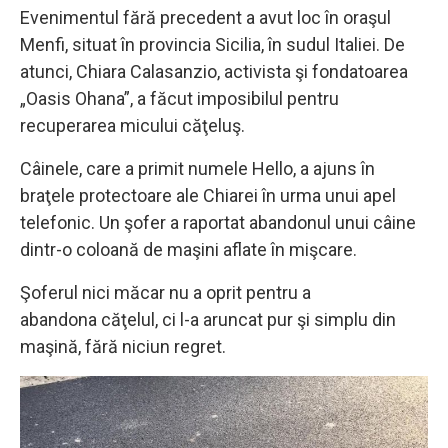
Evenimentul fără precedent a avut loc în oraşul
Menfi, situat în provincia Sicilia, în sudul Italiei. De
atunci, Chiara Calasanzio, activista şi fondatoarea
„Oasis Ohana”, a făcut imposibilul pentru
recuperarea micului căţeluş.
Câinele, care a primit numele Hello, a ajuns în
braţele protectoare ale Chiarei în urma unui apel
telefonic. Un şofer a raportat abandonul unui câine
dintr-o coloană de maşini aflate în mişcare.
Şoferul nici măcar nu a oprit pentru a
abandona căţelul, ci l-a aruncat pur şi simplu din
maşină, fără niciun regret.