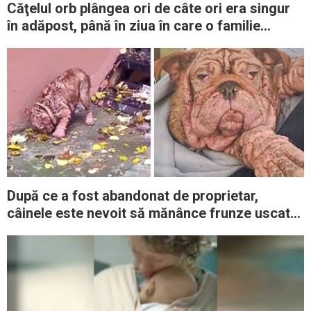
Căţelul orb plângea ori de câte ori era singur
în adăpost, până în ziua în care o familie
decide să-l adopte
După ce a fost abandonat de proprietar,
câinele este nevoit să mănânce frunze uscate
pentru a supravieţui