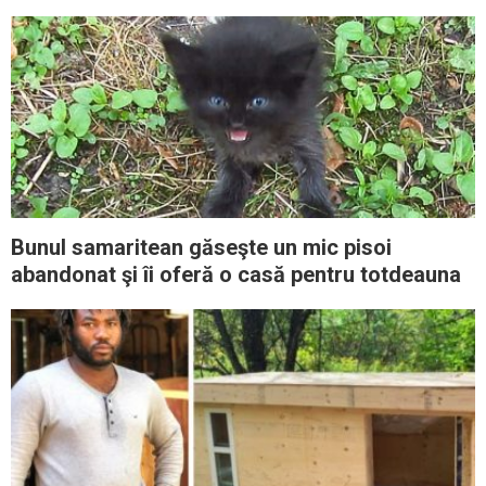
cărnii de consum
Bunul samaritean găseşte un mic pisoi
abandonat şi îi oferă o casă pentru totdeauna