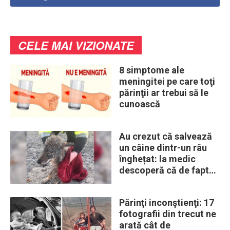
CELE MAI VIZIONATE
8 simptome ale
meningitei pe care toţi
părinţii ar trebui să le
cunoască
Au crezut că salvează
un câine dintr-un râu
înghețat: la medic
descoperă că de fapt
era un lup
Părinţi inconştienţi: 17
fotografii din trecut ne
arată cât de