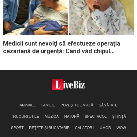
Medicii sunt nevoiţi să efectueze operaţia
cezariană de urgență: Când văd chipul
copilului, întreaga sală amuţeşte
ANIMALE
FAMILIE
POVEŞTI DE VIAŢĂ
SĂNĂTATE
TRUCURI UTILE
MUZICĂ
NATURĂ
SPECTACOL
ŞTIINŢĂ
SPORT
REŢETE ŞI BUCĂTĂRIE
CĂLĂTORII
UMOR
WOW