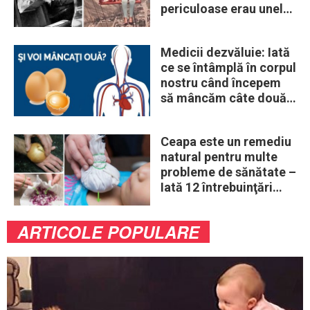
periculoase erau unele
„obiceiuri” ale vremii
Medicii dezvăluie: Iată
ce se întâmplă în corpul
nostru când începem
să mâncăm câte două
ouă în fiecare zi
Ceapa este un remediu
natural pentru multe
probleme de sănătate –
Iată 12 întrebuinţări
mai puţin ştiute
ARTICOLE POPULARE