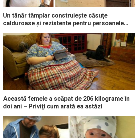
Un tânăr tâmplar construiește căsuţe
calduroase și rezistente pentru persoanele
fără adăpost: „Îi împiedic să moară de frig
iarna”
Această femeie a scăpat de 206 kilograme în
doi ani – Priviţi cum arată ea astăzi