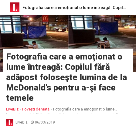
Fotografia care a emoţionat o lume întreagă: Copilul fără adăpost foloseşte lumina de la McDonald’s pentru a-şi face temele
Fotografia care a emoţionat o
lume întreagă: Copilul fără
adăpost foloseşte lumina de la
McDonald’s pentru a-şi face
temele
LiveBiz
»
Poveşti de viaţă
»
Fotografia care a emoţionat o lume
întreagă: Copilul fără adăpost foloseşte lumina de la McDonald’s
pentru a-şi face temele
LiveBiz
06/03/2019