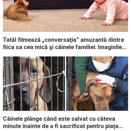
Tatăl filmează „conversaţia” amuzantă dintre
fiica sa cea mică şi câinele familiei: Imaginile
sunt adorabile
Câinele plânge când este salvat cu câteva
minute înainte de a fi sacrificat pentru piaţa