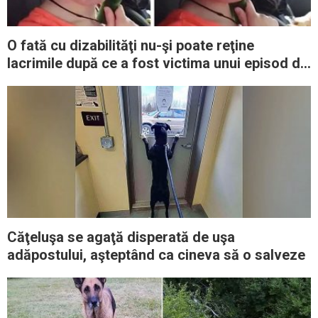
O fată cu dizabilităţi nu-şi poate reţine
lacrimile după ce a fost victima unui episod de
agresiune
Căţeluşa se agaţă disperată de uşa
adăpostului, aşteptând ca cineva să o salveze