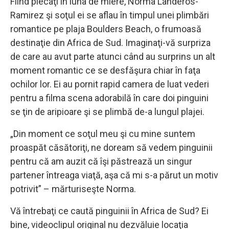
Fiind plecaţi în luna de miere, Norma Landeros-
Ramirez şi soţul ei se aflau în timpul unei plimbări
romantice pe plaja Boulders Beach, o frumoasă
destinaţie din Africa de Sud. Imaginaţi-vă surpriza
de care au avut parte atunci când au surprins un alt
moment romantic ce se desfăşura chiar în faţa
ochilor lor. Ei au pornit rapid camera de luat vederi
pentru a filma scena adorabilă în care doi pinguini
se ţin de aripioare şi se plimbă de-a lungul plajei.
„Din moment ce soţul meu şi cu mine suntem
proaspăt căsătoriţi, ne doream să vedem pinguinii
pentru că am auzit că îşi păstrează un singur
partener întreaga viaţă, aşa că mi s-a părut un motiv
potrivit” – mărturiseşte Norma.
Vă întrebaţi ce caută pinguinii în Africa de Sud? Ei
bine, videoclipul original nu dezvăluie locaţia