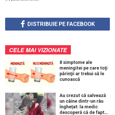
DISTRIBUIE PE FACEBOOK
CELE MAI VIZIONATE
8 simptome ale
meningitei pe care toţi
părinţii ar trebui să le
cunoască
Au crezut că salvează
un câine dintr-un râu
înghețat: la medic
descoperă că de fapt