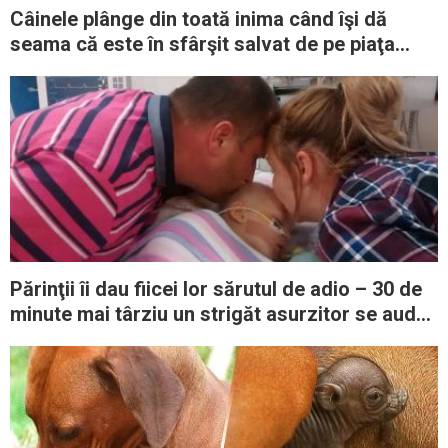
Câinele plânge din toată inima când îşi dă
seama că este în sfârşit salvat de pe piaţa
ilegală a cărnii
Părinţii îi dau fiicei lor sărutul de adio – 30 de
minute mai târziu un strigăt asurzitor se aude
din camera ei