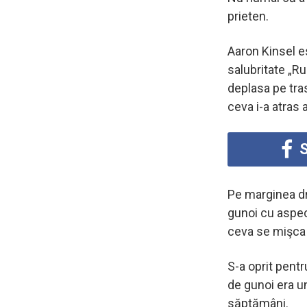
prieten.
Aaron Kinsel e
salubritate „R
deplasa pe tras
ceva i-a atras 
S
Pe marginea dr
gunoi cu aspec
ceva se mişca î
S-a oprit pentr
de gunoi era u
săptămâni.