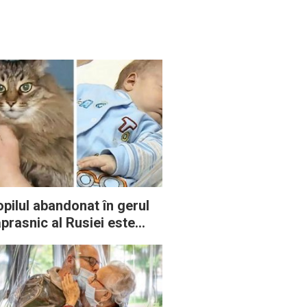
pilul abandonat în gerul
prasnic al Rusiei este
lvat de o pisică
aidaneză