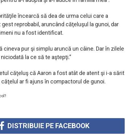
orităţile încearcă să dea de urma celui care a
 gest reprobabil, aruncând căţeluşul la gunoi, dar
eni nu a fost identificat.
 cineva pur şi simplu aruncă un câine. Dar în zilele
 niciodată la ce să te aştepţi.”
tul căţeluş că Aaron a fost atât de atent şi i-a sărit
l, căţelul ar fi ajuns în compactorul de gunoi.
col?
DISTRIBUIE PE FACEBOOK