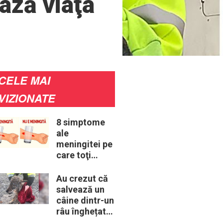
ează viaţa
CELE MAI
VIZIONATE
8 simptome
ale
meningitei pe
care toţi
părinţii ar
trebui să le
Au crezut că
cunoască
salvează un
câine dintr-un
râu înghețat:
la medic