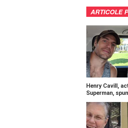
ARTICOLE 
Henry Cavill, ac
Superman, spun
animalul său de
a „salvat” de p
sănătate mintal