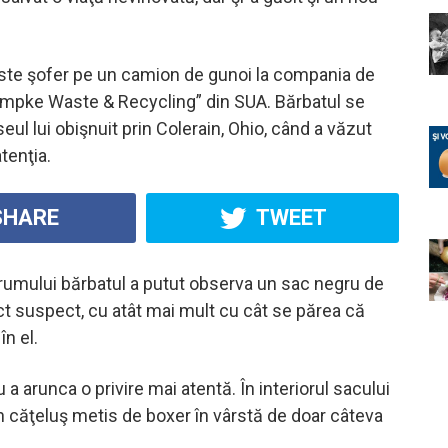
ste şofer pe un camion de gunoi la compania de
umpke Waste & Recycling” din SUA. Bărbatul se
eul lui obişnuit prin Colerain, Ohio, când a văzut
atenţia.
HARE
TWEET
umului bărbatul a putut observa un sac negru de
t suspect, cu atât mai mult cu cât se părea că
n el.
u a arunca o privire mai atentă. În interiorul sacului
n căţeluş metis de boxer în vârstă de doar câteva