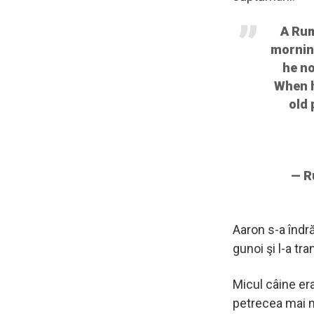
A Rum
mornin
he n
When h
old
— R
Aaron s-a îndră
gunoi şi l-a tra
Micul câine era
petrecea mai m