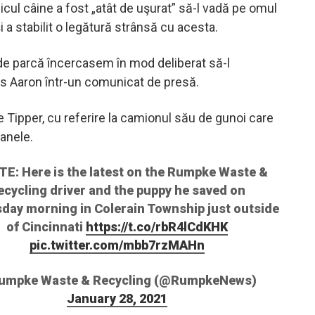
cul câine a fost „atât de uşurat” să-l vadă pe omul
i a stabilit o legătură strânsă cu acesta.
e parcă încercasem în mod deliberat să-l
s Aaron într-un comunicat de presă.
e Tipper, cu referire la camionul său de gunoi care
anele.
E: Here is the latest on the Rumpke Waste &
ecycling driver and the puppy he saved on
ay morning in Colerain Township just outside
of Cincinnati
https://t.co/rbR4lCdKHK
pic.twitter.com/mbb7rzMAHn
umpke Waste & Recycling (@RumpkeNews)
January 28, 2021