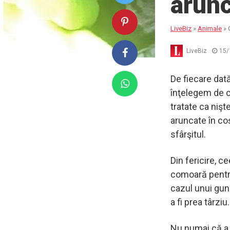
arunc
LiveBiz
»
Animale
»
LiveBiz
15/
De fiecare dat
înţelegem de c
tratate ca nişt
aruncate în co
sfârşitul.
Din fericire, 
comoară pentru 
cazul unui gun
a fi prea târziu.
Nu numai că a s