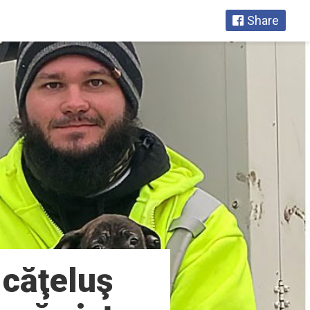
Share
 căţeluş