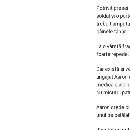
Potrivit presei
şoldul şi o part
trebuit amputa
câinele tânăr.
La o vârstă fra
foarte repede,
Dar există şi v
angajat Aaron a
medicale ale lu
cu micuţul patr
Aaron crede cu
unul pe celălalt
„Fac tot ce pot