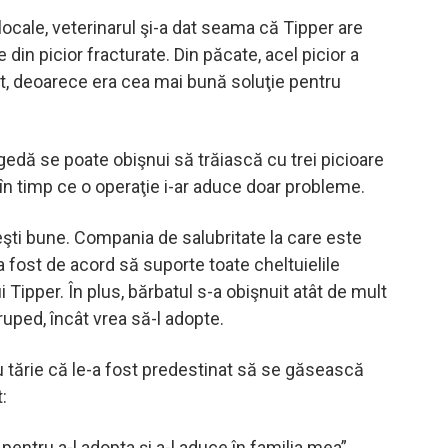
 locale, veterinarul şi-a dat seama că Tipper are
e din picior fracturate. Din păcate, acel picior a
t, deoarece era cea mai bună soluţie pentru
gedă se poate obişnui să trăiască cu trei picioare
 în timp ce o operaţie i-ar aduce doar probleme.
eşti bune. Compania de salubritate la care este
 fost de acord să suporte toate cheltuielile
i Tipper. În plus, bărbatul s-a obişnuit atât de mult
uped, încât vrea să-l adopte.
 tărie că le-a fost predestinat să se găsească
:
 pentru a-l adopta şi a-l aduce în familia mea”.