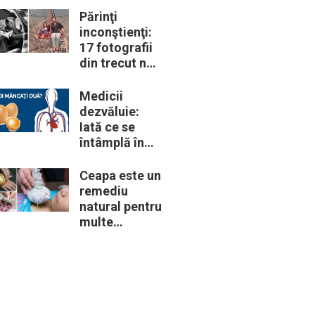
descoperă că
Părinţi
de fapt era un
inconştienţi:
lup
17 fotografii
din trecut ne
arată cât de
periculoase
Medicii
erau unele
dezvăluie:
„obiceiuri” ale
Iată ce se
vremii
întâmplă în
corpul nostru
când începem
Ceapa este un
să mâncăm
remediu
câte două
natural pentru
ouă în fiecare
multe
zi
probleme de
sănătate –
Iată 12
întrebuinţări
mai puţin
ştiute