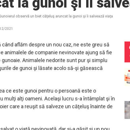
at la gunoi şi îi salv
Gunoierul observă un biet căţeluş aruncat la gunoi şi îi salvează viaţa
12/2021
ă când aflăm despre un nou caz, ne este greu să
e animalele de companie nevinovate ajung să fie
e gunoaie. Animalele nedorite sunt pur şi simplu
şurile de gunoi şi lăsate acolo să-şi găsească
ceea ce este gunoi pentru o persoană este o
mulţi alţi oameni. Acelaşi lucru s-a întâmplat şi în
oier care a reuşit să salveze un căţeluş înainte de
alvat o viaţă nevinovată, dar şi-a găsit şi un nou