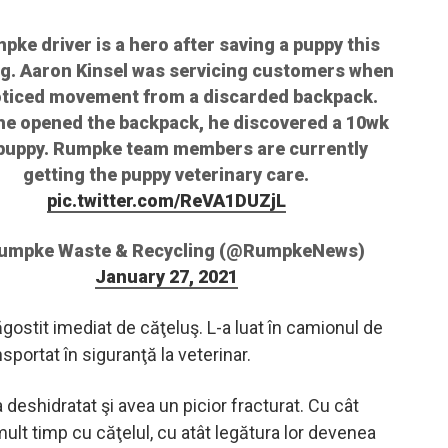
pke driver is a hero after saving a puppy this
g. Aaron Kinsel was servicing customers when
oticed movement from a discarded backpack.
e opened the backpack, he discovered a 10wk
 puppy. Rumpke team members are currently
getting the puppy veterinary care.
pic.twitter.com/ReVA1DUZjL
umpke Waste & Recycling (@RumpkeNews)
January 27, 2021
gostit imediat de căţeluş. L-a luat în camionul de
nsportat în siguranţă la veterinar.
 deshidratat şi avea un picior fracturat. Cu cât
ult timp cu căţelul, cu atât legătura lor devenea