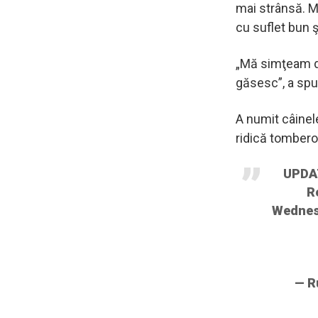
mai strânsă. Mi
cu suflet bun ş
„Mă simţeam d
găsesc”, a spu
A numit câinel
ridică tombero
UPDAT
R
Wednesd
— R