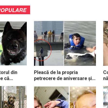
POPULARE
torul din
Pleacă de la propria
Co
e că
petrecere de aniversare și
nă
 companie l-
sare în râu pentru a salva
sa
roblemele de
un câine care se îneca
m
ă