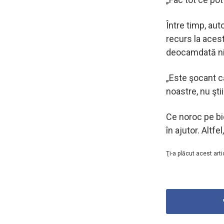
Între timp, aut
recurs la acest
deocamdată nim
„Este şocant că
noastre, nu ştii
Ce noroc pe bie
în ajutor. Altfe
Ţi-a plăcut acest arti