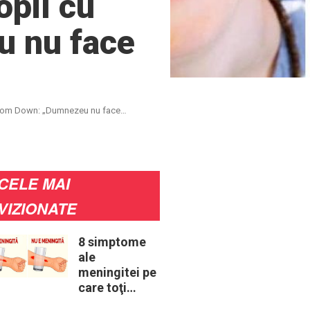
opil cu
 nu face
sindrom Down: „Dumnezeu nu face
CELE MAI
VIZIONATE
8 simptome
ale
meningitei pe
care toţi
părinţii ar