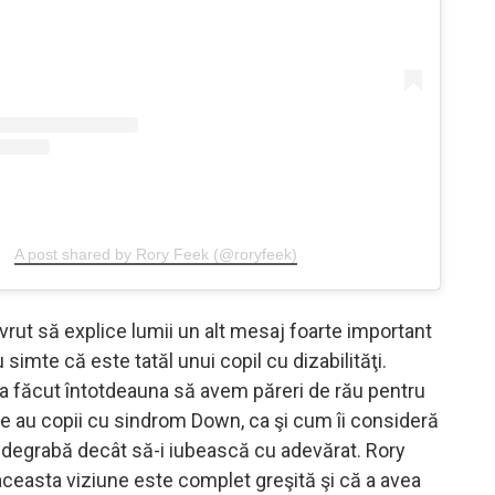
A post shared by Rory Feek (@roryfeek)
 vrut să explice lumii un alt mesaj foarte important
simte că este tatăl unui copil cu dizabilităţi.
a făcut întotdeauna să avem păreri de rău pentru
are au copii cu sindrom Down, ca şi cum îi consideră
 degrabă decât să-i iubească cu adevărat. Rory
aceasta viziune este complet greşită şi că a avea