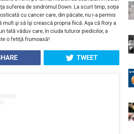
tiţa suferea de sindromul Down. La scurt timp, soţia
nosticată cu cancer care, din păcate, nu i-a permis
 mult şi să îşi crească propria fiică. Aşa că Rory a
n tată văduv care, în ciuda tuturor piedicilor, a
şte o fetiţă frumoasă!
HARE
TWEET