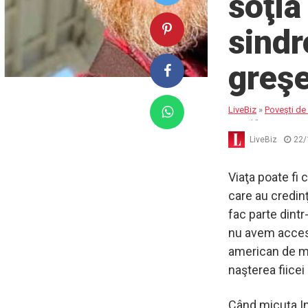
soţia
sind
greşe
LiveBiz
»
Poveşti de 
greşeli”
LiveBiz
22/
Viaţa poate fi
care au credin
fac parte dintr
nu avem acces 
american de mu
naşterea fiicei
Când micuţa In