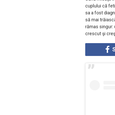
cuplului că fe
sa a fost diag
să mai trăiască
rămas singur: u
crescut şi cre
S