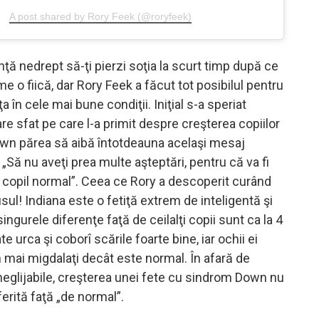
A post shared by Rory Feek (@roryfeek)
ţă nedrept să-ţi pierzi soţia la scurt timp după ce
me o fiică, dar Rory Feek a făcut tot posibilul pentru
ţa în cele mai bune condiţii. Iniţial s-a speriat
re sfat pe care l-a primit despre creşterea copiilor
wn părea să aibă întotdeauna acelaşi mesaj
: „Să nu aveţi prea multe aşteptări, pentru că va fi
ce copil normal”. Ceea ce Rory a descoperit curând
ul! Indiana este o fetiţă extrem de inteligentă şi
ngurele diferenţe faţă de ceilalţi copii sunt ca la 4
e urca şi coborî scările foarte bine, iar ochii ei
n mai migdalaţi decât este normal. În afară de
 neglijabile, creşterea unei fete cu sindrom Down nu
ferită faţă „de normal”.