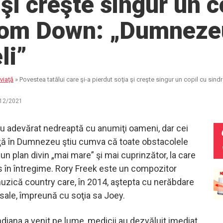
 şi creşte singur un c
rom Down: „Dumnezeu
li”
viaţă
»
Povestea tatălui care şi-a pierdut soţia şi creşte singur un copil cu 
12/2021
 cu adevărat nedreaptă cu anumiţi oameni, dar cei
ţă în Dumnezeu ştiu cumva că toate obstacolele
-un plan divin „mai mare” şi mai cuprinzător, la care
în întregime. Rory Freek este un compozitor
zică country care, în 2014, aştepta cu nerăbdare
 sale, împreună cu soţia sa Joey.
diana a venit pe lume, medicii au dezvăluit imediat