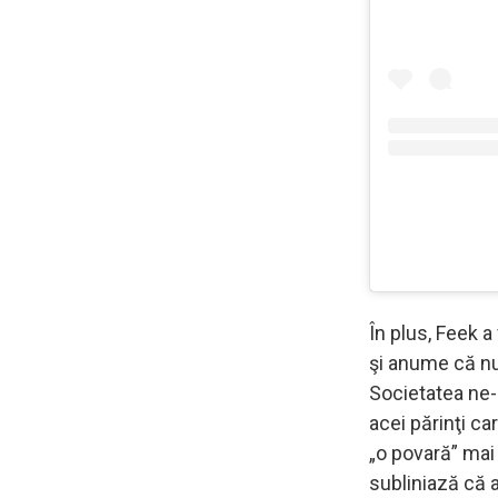
În plus, Feek a
şi anume că nu 
Societatea ne-
acei părinţi c
„o povară” mai
subliniază că 