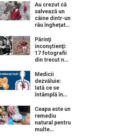
trebui să le
Au crezut că
cunoască
salvează un
câine dintr-un
râu înghețat:
la medic
descoperă că
Părinţi
de fapt era un
inconştienţi:
lup
17 fotografii
din trecut ne
arată cât de
periculoase
Medicii
erau unele
dezvăluie:
„obiceiuri” ale
Iată ce se
vremii
întâmplă în
corpul nostru
când începem
Ceapa este un
să mâncăm
remediu
câte două
natural pentru
ouă în fiecare
multe
zi
probleme de