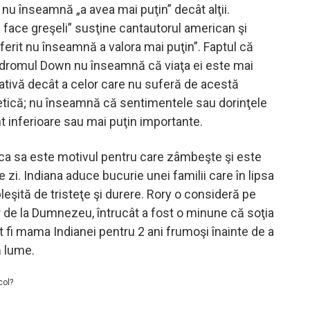
u înseamnă „a avea mai puţin” decât alţii.
ace greşeli” susţine cantautorul american şi
iferit nu înseamnă a valora mai puţin”. Faptul că
ndromul Down nu înseamnă că viaţa ei este mai
ativă decât a celor care nu suferă de acestă
tică; nu înseamnă că sentimentele sau dorinţele
nt inferioare sau mai puţin importante.
iica sa este motivul pentru care zâmbeşte şi este
re zi. Indiana aduce bucurie unei familii care în lipsa
opleşită de tristeţe şi durere. Rory o consideră pe
ar de la Dumnezeu, întrucât a fost o minune că soţia
t fi mama Indianei pentru 2 ani frumoşi înainte de a
ă lume.
col?