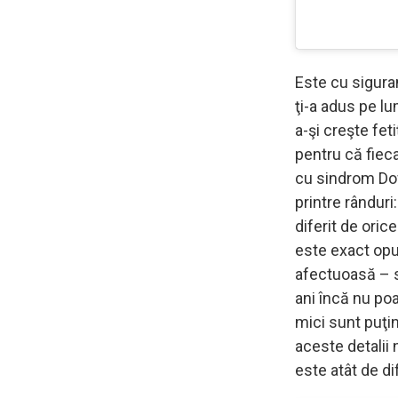
Este cu siguran
ţi-a adus pe lu
a-şi creşte feti
pentru că fieca
cu sindrom Do
printre rânduri
diferit de ori
este exact opus
afectuoasă – si
ani încă nu poat
mici sunt puţi
aceste detalii
este atât de di