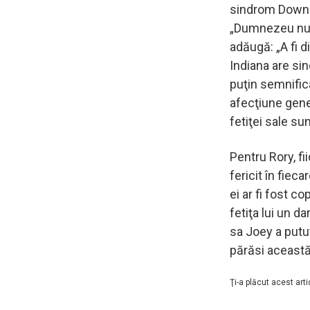
sindrom Down n
„Dumnezeu nu f
adăugă: „A fi d
Indiana are si
puţin semnific
afecţiune gene
fetiţei sale su
Pentru Rory, f
fericit în fieca
ei ar fi fost c
fetiţa lui un d
sa Joey a putu
părăsi aceast
Ţi-a plăcut acest arti