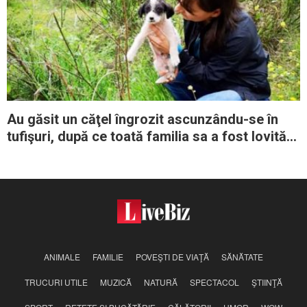
Au găsit un căţel îngrozit ascunzându-se în
tufişuri, după ce toată familia sa a fost lovită
de maşini
ANIMALE
FAMILIE
POVEŞTI DE VIAŢĂ
SĂNĂTATE
TRUCURI UTILE
MUZICĂ
NATURĂ
SPECTACOL
ŞTIINŢĂ