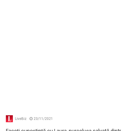
LiveBiz
23/11/2021
Faceți cunoștință cu Laura, purceluşa salvată dintr-