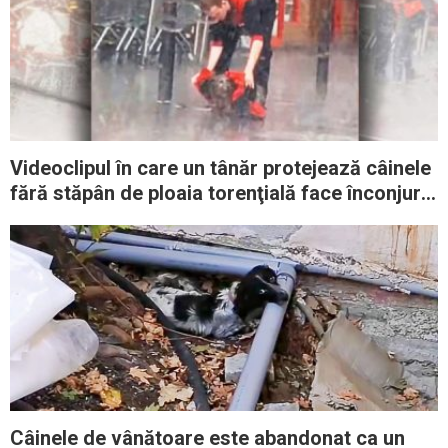
Videoclipul în care un tânăr protejează câinele
fără stăpân de ploaia torenţială face înconjurul
lumii
Câinele de vânătoare este abandonat ca un