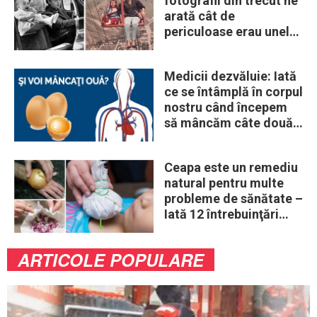
fotografii din trecut ne
arată cât de
periculoase erau unele
„obiceiuri” ale vremii
Medicii dezvăluie: Iată
ce se întâmplă în corpul
nostru când începem
să mâncăm câte două
ouă în fiecare zi
Ceapa este un remediu
natural pentru multe
probleme de sănătate –
Iată 12 întrebuinţări
mai puţin ştiute
ARTICOLE POPULARE