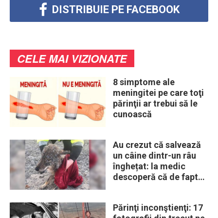
DISTRIBUIE PE FACEBOOK
CELE MAI VIZIONATE
8 simptome ale
meningitei pe care toţi
părinţii ar trebui să le
cunoască
Au crezut că salvează
un câine dintr-un râu
înghețat: la medic
descoperă că de fapt
era un lup
Părinţi inconştienţi: 17