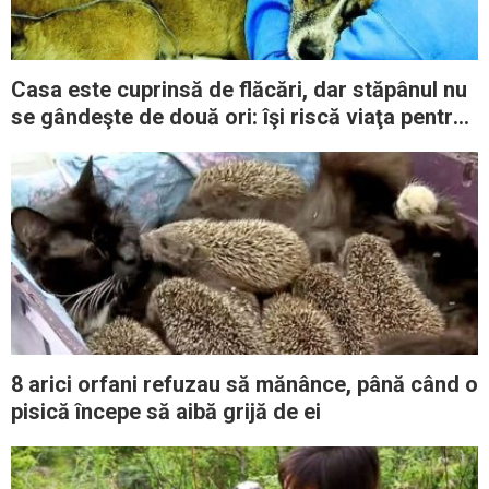
Casa este cuprinsă de flăcări, dar stăpânul nu
se gândeşte de două ori: îşi riscă viaţa pentru
a salva câinele
8 arici orfani refuzau să mănânce, până când o
pisică începe să aibă grijă de ei