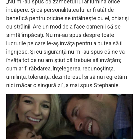
„Nu mi-au spus că zâmbetul lui ar lumina orice
încăpere. Şi că personalitatea lui ar fi atât de
benefică pentru oricine se întâlneşte cu el, chiar şi
cu străinii. Are un mod de a face oamenii să se
simtă împăcaţi. Nu mi-au spus despre toate
lucrurile pe care le-aş învăţa pentru a putea să îl
îngrijesc. Şi cu siguranţă nu mi-au spus că ne va
învăţa tot ce nu am ştiut că trebuie să învăţăm;
cum ar fi răbdarea, înţelegerea, recunoştinţa,
umilinţa, toleranţa, dezinteresul şi să nu regretăm
nici măcar o singură zi”, a mai spus Stephanie.