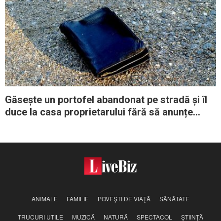
Găsește un portofel abandonat pe stradă și îl
duce la casa proprietarului fără să anunțe
politia
ANIMALE
FAMILIE
POVEŞTI DE VIAŢĂ
SĂNĂTATE
TRUCURI UTILE
MUZICĂ
NATURĂ
SPECTACOL
ŞTIINŢĂ