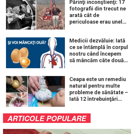
Părinţi inconştienţi: 17
fotografii din trecut ne
arată cât de
periculoase erau unele
„obiceiuri” ale vremii
Medicii dezvăluie: Iată
ce se întâmplă în corpul
nostru când începem
să mâncăm câte două
ouă în fiecare zi
Ceapa este un remediu
natural pentru multe
probleme de sănătate –
Iată 12 întrebuinţări
mai puţin ştiute
ARTICOLE POPULARE