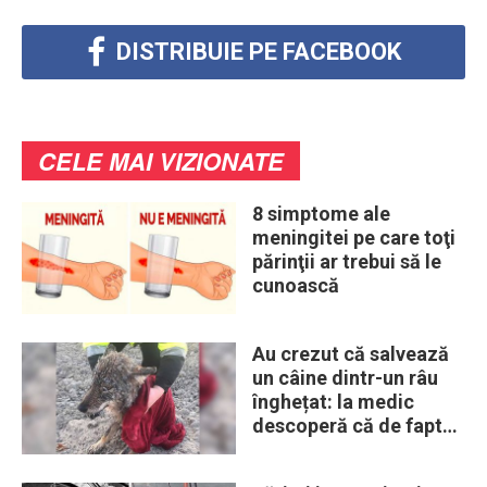
DISTRIBUIE PE FACEBOOK
CELE MAI VIZIONATE
8 simptome ale
meningitei pe care toţi
părinţii ar trebui să le
cunoască
Au crezut că salvează
un câine dintr-un râu
înghețat: la medic
descoperă că de fapt
era un lup