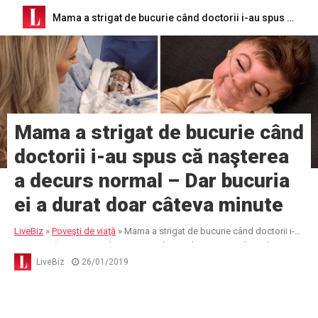
Mama a strigat de bucurie când doctorii i-au spus că naşterea a decurs normal – Dar bucuria ei a durat doar câteva minute
Mama a strigat de bucurie când
doctorii i-au spus că naşterea
a decurs normal – Dar bucuria
ei a durat doar câteva minute
LiveBiz
»
Poveşti de viaţă
»
Mama a strigat de bucurie când doctorii i-
au spus că naşterea a decurs normal – Dar bucuria ei a durat doar
câteva minute
LiveBiz
26/01/2019