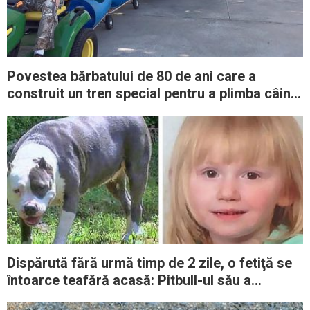
Povestea bărbatului de 80 de ani care a
construit un tren special pentru a plimba câinii
vagabonzi pe care i-a salvat de pe străzi
Dispărută fără urmă timp de 2 zile, o fetiţă se
întoarce teafără acasă: Pitbull-ul său a
protejat-o zi şi noapte