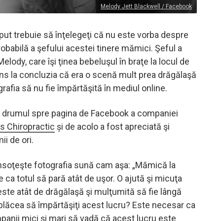
Melody Jett Blackwell / Facebook
eput trebuie să înţelegeţi că nu este vorba despre
obabilă a şefului acestei tinere mămici. Şeful a
elody, care îşi ţinea bebeluşul în braţe la locul de
ns la concluzia că era o scenă mult prea drăgălaşă
rafia să nu fie împărtăşită în mediul online.
t drumul spre pagina de Facebook a companiei
s Chiropractic
și de acolo a fost apreciată şi
ii de ori.
nsoţeşte fotografia sună cam aşa: „Mămică la
ca totul să pară atât de uşor. O ajută şi micuţa
este atât de drăgălaşă şi mulţumită să fie lângă
plăcea să împărtăşiţi acest lucru? Este necesar ca
anii mici şi mari să vadă că acest lucru este