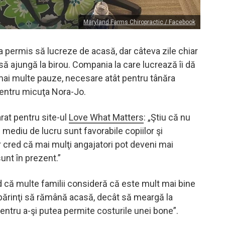
Maryland Farms Chiropractic / Facebook
a permis să lucreze de acasă, dar câteva zile chiar
să ajungă la birou. Compania la care lucrează îi dă
 mai multe pauze, necesare atât pentru tânăra
entru micuţa Nora-Jo.
rat pentru site-ul
Love What Matters
: „Ştiu că nu
 mediu de lucru sunt favorabile copiilor şi
r cred că mai mulţi angajatori pot deveni mai
sunt în prezent.”
d că multe familii consideră că este mult mai bine
 părinţi să rămână acasă, decât să meargă la
entru a-şi putea permite costurile unei bone”.