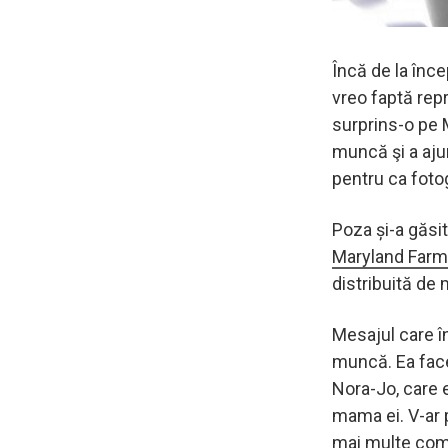
Încă de la înc
vreo faptă repr
surprins-o pe M
muncă şi a aju
pentru ca fotog
Poza și-a găsi
Maryland Farm
distribuită de m
Mesajul care î
muncă. Ea face 
Nora-Jo, care 
mama ei. V-ar 
mai multe comp