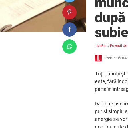
muncă
după 
subie
LiveBiz
»
Poveşti de 
prima pagină
LiveBiz
03/
Toţi părinţii ş
este, fără înd
parte în întrea
Dar cine aseam
pur şi simplu s
energie se vor
copil nu este do