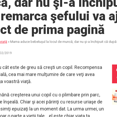
, dar nu şi-a închipu
remarca şefului va 
ct de prima pagină
viaţă
»
Mama aduce bebeluşul la locul de muncă, dar nu şi-a închipuit că după
02/2019
tiu cât este de greu să creşti un copil. Recompensa
oială, cea mai mare mulţumire de care veţi avea
ga voastră viaţă.
ănă creşterea unui copil cu o plimbare prin parc,
e înşeală. Chiar şi acei părinţi cu resurse uriaşe de
 simţi epuizaţi la un moment dat. La urma urmei, un
ar o parte a vieţii tale… el este chiar viaţa ta.