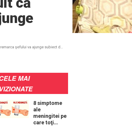
it că
ajunge
 remarca şefului va ajunge subiect de
CELE MAI
VIZIONATE
8 simptome
ale
meningitei pe
care toţi
părinţii ar