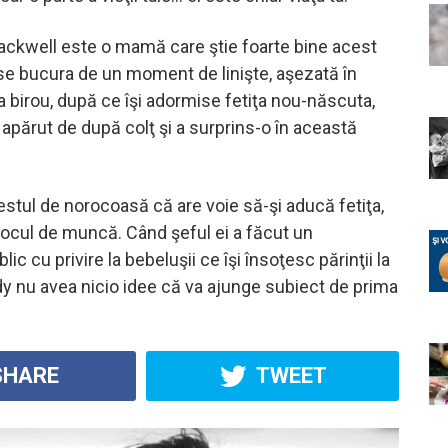
ackwell este o mamă care ştie foarte bine acest
se bucura de un moment de linişte, aşezată în
a birou, după ce îşi adormise fetiţa nou-născuta,
 apărut de după colţ şi a surprins-o în această
stul de norocoasă că are voie să-şi aducă fetiţa,
 locul de muncă. Când şeful ei a făcut un
ic cu privire la bebeluşii ce îşi însoţesc părinţii la
dy nu avea nicio idee că va ajunge subiect de prima
HARE
TWEET