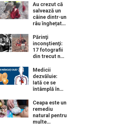
trebui să le
Au crezut că
cunoască
salvează un
câine dintr-un
râu înghețat:
la medic
descoperă că
Părinţi
de fapt era un
inconştienţi:
lup
17 fotografii
din trecut ne
arată cât de
periculoase
Medicii
erau unele
dezvăluie:
„obiceiuri” ale
Iată ce se
vremii
întâmplă în
corpul nostru
când începem
Ceapa este un
să mâncăm
remediu
câte două
natural pentru
ouă în fiecare
multe
zi
probleme de