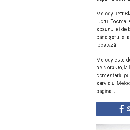
Melody Jett Bl
lucru. Tocmai 
scaunul ei de l
când şeful ei a
ipostază.
Melody este de
pe Nora-Jo, la
comentariu publ
serviciu, Melo
pagina…
S