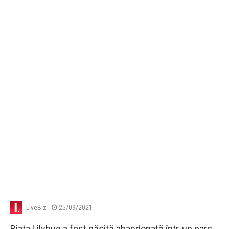
LiveBiz
25/09/2021
Biata Lilybug a fost găsită abandonată într-un parc