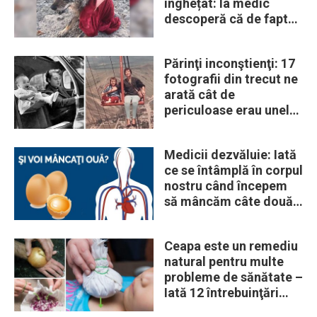
înghețat: la medic
descoperă că de fapt
era un lup
Părinţi inconştienţi: 17
fotografii din trecut ne
arată cât de
periculoase erau unele
„obiceiuri” ale vremii
Medicii dezvăluie: Iată
ce se întâmplă în corpul
nostru când începem
să mâncăm câte două
ouă în fiecare zi
Ceapa este un remediu
natural pentru multe
probleme de sănătate –
Iată 12 întrebuinţări
mai puţin ştiute