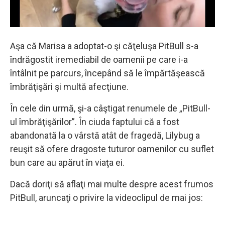
Aşa că Marisa a adoptat-o ​​şi căţeluşa PitBull s-a
îndrăgostit iremediabil de oamenii pe care i-a
întâlnit pe parcurs, începând să le împărtăşească
îmbrăţişări şi multă afecţiune.
În cele din urmă, şi-a câştigat renumele de „PitBull-
ul îmbrăţişărilor”. În ciuda faptului că a fost
abandonată la o vârstă atât de fragedă, Lilybug a
reuşit să ofere dragoste tuturor oamenilor cu suflet
bun care au apărut în viaţa ei.
Dacă doriţi să aflaţi mai multe despre acest frumos
PitBull, aruncaţi o privire la videoclipul de mai jos: