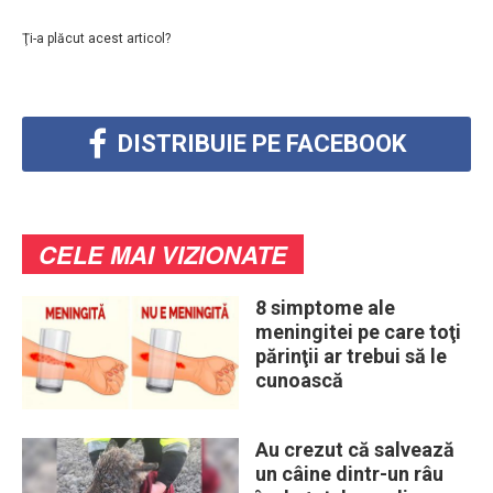
Ţi-a plăcut acest articol?
DISTRIBUIE PE FACEBOOK
CELE MAI VIZIONATE
8 simptome ale
meningitei pe care toţi
părinţii ar trebui să le
cunoască
Au crezut că salvează
un câine dintr-un râu