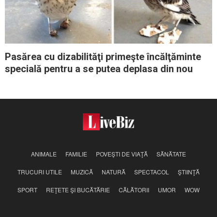
Pasărea cu dizabilităţi primeşte încălţăminte
specială pentru a se putea deplasa din nou
ANIMALE
FAMILIE
POVEŞTI DE VIAŢĂ
SĂNĂTATE
TRUCURI UTILE
MUZICĂ
NATURĂ
SPECTACOL
ŞTIINŢĂ
SPORT
REŢETE ŞI BUCĂTĂRIE
CĂLĂTORII
UMOR
WOW