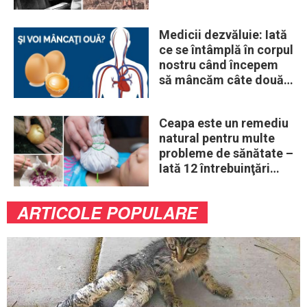
„obiceiuri” ale vremii
Medicii dezvăluie: Iată
ce se întâmplă în corpul
nostru când începem
să mâncăm câte două
ouă în fiecare zi
Ceapa este un remediu
natural pentru multe
probleme de sănătate –
Iată 12 întrebuinţări
mai puţin ştiute
ARTICOLE POPULARE