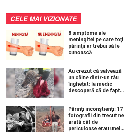
CELE MAI VIZIONATE
8 simptome ale
meningitei pe care toţi
părinţii ar trebui să le
cunoască
Au crezut că salvează
un câine dintr-un râu
înghețat: la medic
descoperă că de fapt
era un lup
Părinţi inconştienţi: 17
fotografii din trecut ne
arată cât de
periculoase erau unele