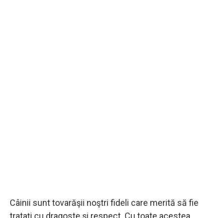
Câinii sunt tovarăşii noştri fideli care merită să fie
trataţi cu dragoste şi respect. Cu toate acestea,