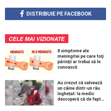
DISTRIBUIE PE FACEBOOK
CELE MAI VIZIONATE
8 simptome ale
meningitei pe care toţi
părinţii ar trebui să le
cunoască
Au crezut că salvează
un câine dintr-un râu
înghețat: la medic
descoperă că de fapt
era un lup