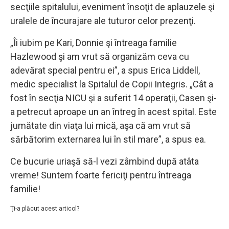
secţiile spitalului, eveniment însoţit de aplauzele şi
uralele de încurajare ale tuturor celor prezenţi.
„Îi iubim pe Kari, Donnie şi întreaga familie
Hazlewood şi am vrut să organizăm ceva cu
adevărat special pentru ei”, a spus Erica Liddell,
medic specialist la Spitalul de Copii Integris. „Cât a
fost în secţia NICU şi a suferit 14 operaţii, Casen şi-
a petrecut aproape un an întreg în acest spital. Este
jumătate din viaţa lui mică, aşa că am vrut să
sărbătorim externarea lui în stil mare”, a spus ea.
Ce bucurie uriaşă să-l vezi zâmbind după atâta
vreme! Suntem foarte fericiţi pentru întreaga
familie!
Ţi-a plăcut acest articol?