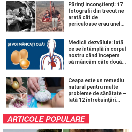
Părinţi inconştienţi: 17
fotografii din trecut ne
arată cât de
periculoase erau unele
„obiceiuri” ale vremii
Medicii dezvăluie: Iată
ce se întâmplă în corpul
nostru când începem
să mâncăm câte două
ouă în fiecare zi
Ceapa este un remediu
natural pentru multe
probleme de sănătate –
Iată 12 întrebuinţări
mai puţin ştiute
ARTICOLE POPULARE