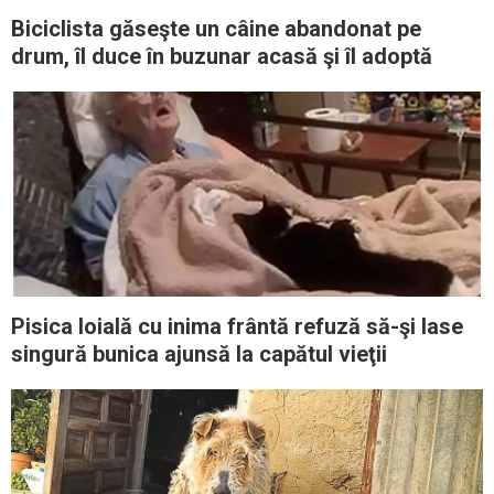
Biciclista găseşte un câine abandonat pe
drum, îl duce în buzunar acasă şi îl adoptă
Pisica loială cu inima frântă refuză să-şi lase
singură bunica ajunsă la capătul vieţii