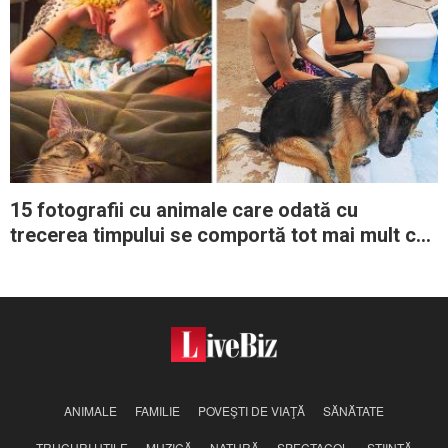
15 fotografii cu animale care odată cu
trecerea timpului se comportă tot mai mult ca
stăpânii lor
ANIMALE
FAMILIE
POVEŞTI DE VIAŢĂ
SĂNĂTATE
TRUCURI UTILE
MUZICĂ
NATURĂ
SPECTACOL
ŞTIINŢĂ