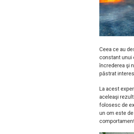
Ceea ce au des
constant unui c
încrederea şi n
păstrat interes
La acest experi
aceleaşi rezult
folosesc de ex
un om este de 
comportamentu