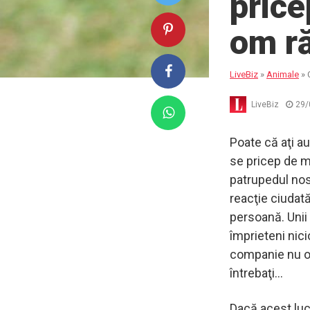
price
om ră
LiveBiz
»
Animale
»
LiveBiz
29/
Poate că aţi a
se pricep de m
patrupedul nos
reacţie ciudat
persoană. Unii
împrieteni nic
companie nu o 
întrebaţi…
Dacă acest luc