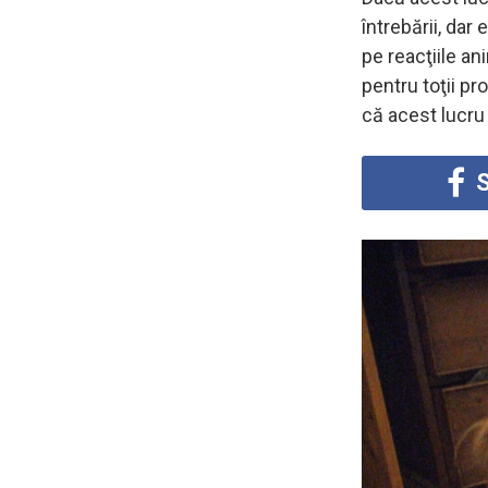
întrebării, dar
pe reacţiile a
pentru toţii pr
că acest lucru 
S