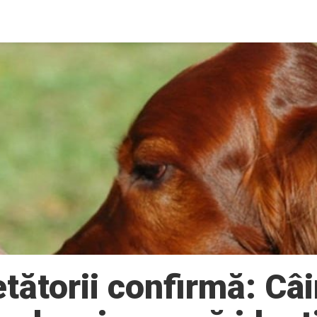
tătorii confirmă: Câi