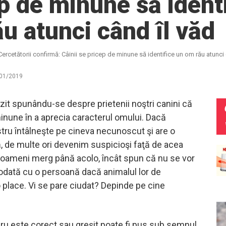
p de minune să ident
u atunci când îl văd
Cercetătorii confirmă: Câinii se pricep de minune să identifice un om rău atunci 
01/2019
uzit spunându-se despre prietenii noştri canini că
inune în a aprecia caracterul omului. Dacă
tru întâlneşte pe cineva necunoscut şi are o
ă, de multe ori devenim suspicioşi faţă de acea
 oameni merg până acolo, încât spun că nu se vor
iodată cu o persoană dacă animalul lor de
place. Vi se pare ciudat? Depinde pe cine
ru este corect sau greşit poate fi pus sub semnul