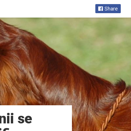
Share
nii se