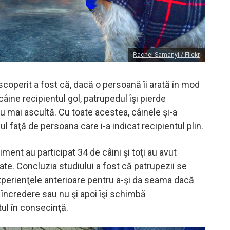
Rachel Samanyi / Flickr
coperit a fost că, dacă o persoană îi arată în mod
âine recipientul gol, patrupedul îşi pierde
u mai ascultă. Cu toate acestea, câinele şi-a
ul faţă de persoana care i-a indicat recipientul plin.
ment au participat 34 de câini şi toţi au avut
ate. Concluzia studiului a fost că patrupezii se
perienţele anterioare pentru a-şi da seama dacă
încredere sau nu şi apoi îşi schimbă
l în consecinţă.