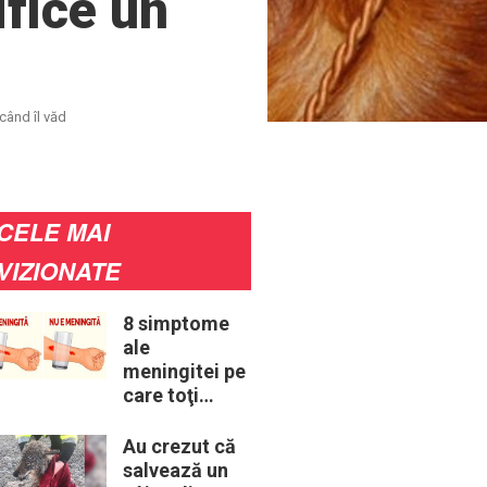
ifice un
când îl văd
CELE MAI
VIZIONATE
8 simptome
ale
meningitei pe
care toţi
părinţii ar
trebui să le
Au crezut că
cunoască
salvează un