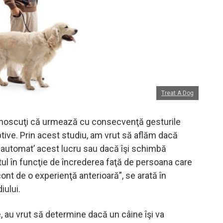
Treat A Dog
unoscuţi că urmează cu consecvenţă gesturile
ive. Prin acest studiu, am vrut să aflăm dacă
c automat’ acest lucru sau dacă îşi schimbă
 în funcţie de încrederea faţă de persoana care
cont de o experienţă anterioară”, se arată în
iului.
, au vrut să determine dacă un câine îşi va