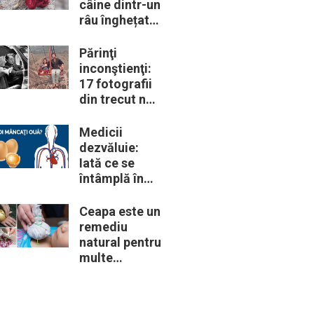
câine dintr-un
râu înghețat:
la medic
descoperă că
Părinţi
de fapt era un
inconştienţi:
lup
17 fotografii
din trecut ne
arată cât de
periculoase
Medicii
erau unele
dezvăluie:
„obiceiuri” ale
Iată ce se
vremii
întâmplă în
corpul nostru
când începem
Ceapa este un
să mâncăm
remediu
câte două
natural pentru
ouă în fiecare
multe
zi
probleme de
sănătate –
Iată 12