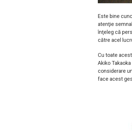
Este bine cuno
atenţie semnal
înţeleg că per
către acel lucr
Cu toate acest
Akiko Takaoka d
considerare un
face acest ges