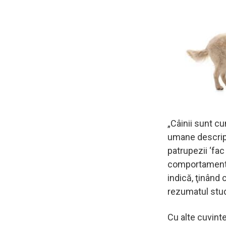
„Câinii sunt c
umane descript
patrupezii ‘fa
comportamentul
indică, ţinând 
rezumatul stud
Cu alte cuvinte