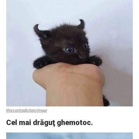
thiscontradiction/imgur
Cel mai drăguţ ghemotoc.