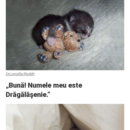
DrLionzilla/Reddit
„Bună! Numele meu este
Drăgălăşenie.”