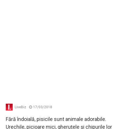
LiveBiz
17/03/2018
Fără îndoială, pisicile sunt animale adorabile.
Urechile, picioare mici, gheruţele şi chipurile lor