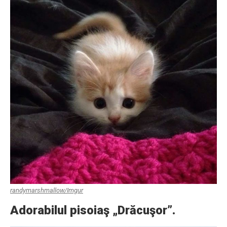
randymarshmallow/Imgur
Adorabilul pisoiaş „Drăcuşor”.