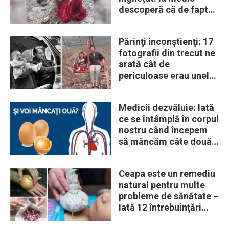
descoperă că de fapt
era un lup
Părinţi inconştienţi: 17
fotografii din trecut ne
arată cât de
periculoase erau unele
„obiceiuri” ale vremii
Medicii dezvăluie: Iată
ce se întâmplă în corpul
nostru când începem
să mâncăm câte două
ouă în fiecare zi
Ceapa este un remediu
natural pentru multe
probleme de sănătate –
Iată 12 întrebuinţări
mai puţin ştiute