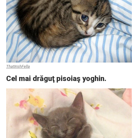
ThatIrishFella
Cel mai drăguţ pisoiaş yoghin.