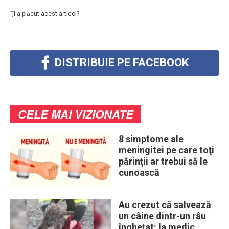
Ţi-a plăcut acest articol?
DISTRIBUIE PE FACEBOOK
CELE MAI VIZIONATE
8 simptome ale
meningitei pe care toţi
părinţii ar trebui să le
cunoască
Au crezut că salvează
un câine dintr-un râu
înghețat: la medic