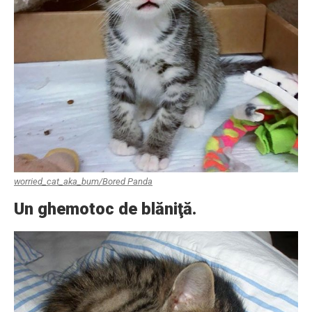
worried_cat_aka_bum/Bored Panda
Un ghemotoc de blăniţă.