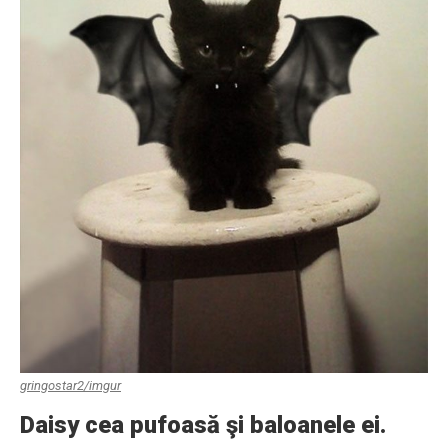
gringostar2/imgur
Daisy cea pufoasă şi baloanele ei.