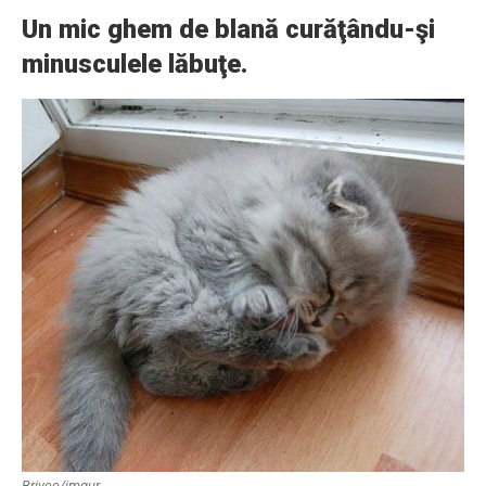
Un mic ghem de blană curăţându-şi
minusculele lăbuţe.
Brivee/imgur