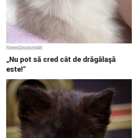
Pixiex420xstix/reddit
„Nu pot să cred cât de drăgălaşă
este!”