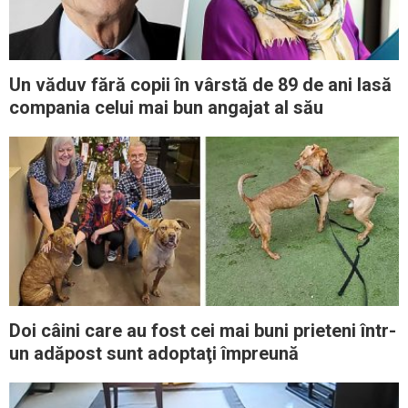
Un văduv fără copii în vârstă de 89 de ani lasă
compania celui mai bun angajat al său
Doi câini care au fost cei mai buni prieteni într-
un adăpost sunt adoptaţi împreună