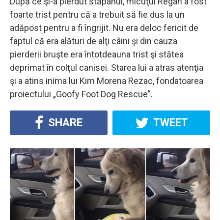
După ce şi-a pierdut stăpânul, micuţul Regan a fost
foarte trist pentru că a trebuit să fie dus la un
adăpost pentru a fi îngrijit. Nu era deloc fericit de
faptul că era alături de alţi câini şi din cauza
pierderii bruşte era întotdeauna trist şi stătea
deprimat în colţul canisei. Starea lui a atras atenţia
şi a atins inima lui Kim Morena Rezac, fondatoarea
proiectului „Goofy Foot Dog Rescue”.
SHARE
TWEET