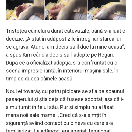
Tristeţea câinelui a durat câteva zile, până s-a luat o
decizie: „A stat în adăpost zile întregi iar starea lui
se agrava. Atunci am decis să îl duc la mine acasă”,
a spus Kim când a decis să-l adopte pe Regan.
După ce a oficializat adopţia, s-a confruntat cu o
scenă impresionantă, în interiorul maşinii sale, în
timp ce ducea câinele acasă.
Noul ei tovarăş cu patru picioare se afla pe scaunul
pasagerului şi ştia deja că fusese adoptat, aşa că i-
a mulţumit în felul său. Pur şi simplu nu a lăsat
mana noii sale mame. „Cred că s-a simţit în
siguranţă având contact cu cineva cu care s-a
familiarizat. La adăpost, era speriat, tensionat,