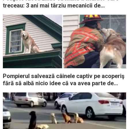
treceau: 3 ani mai târziu mecanicii de
locomotivă observă un semn la fereastră
Pompierul salvează câinele captiv pe acoperiş
fără să aibă nicio idee că va avea parte de
experienţa vieţii lui