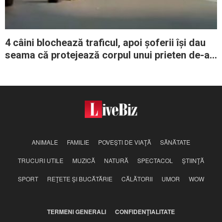
4 câini blochează traficul, apoi șoferii își dau
seama că protejează corpul unui prieten de-al
lor lovit de mașină
ANIMALE
FAMILIE
POVEŞTI DE VIAŢĂ
SĂNĂTATE
TRUCURI UTILE
MUZICĂ
NATURĂ
SPECTACOL
ŞTIINŢĂ
SPORT
REŢETE ŞI BUCĂTĂRIE
CĂLĂTORII
UMOR
WOW
TERMENI GENERALI
CONFIDENŢIALITATE