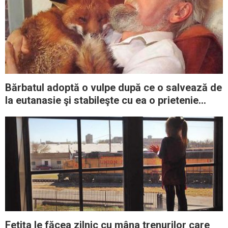
Bărbatul adoptă o vulpe după ce o salvează de
la eutanasie şi stabileşte cu ea o prietenie
aparte
Fetiţa le făcea zilnic cu mâna trenurilor care