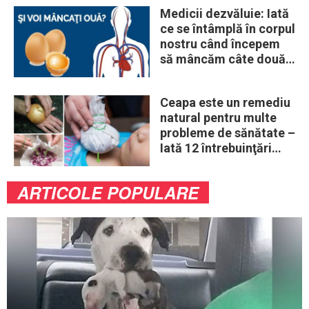
Medicii dezvăluie: Iată
ce se întâmplă în corpul
nostru când începem
să mâncăm câte două
ouă în fiecare zi
Ceapa este un remediu
natural pentru multe
probleme de sănătate –
Iată 12 întrebuinţări
mai puţin ştiute
ARTICOLE POPULARE