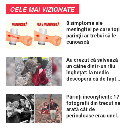
CELE MAI VIZIONATE
8 simptome ale
meningitei pe care toţi
părinţii ar trebui să le
cunoască
Au crezut că salvează
un câine dintr-un râu
înghețat: la medic
descoperă că de fapt
era un lup
Părinţi inconştienţi: 17
fotografii din trecut ne
arată cât de
periculoase erau unele
„obiceiuri” ale vremii