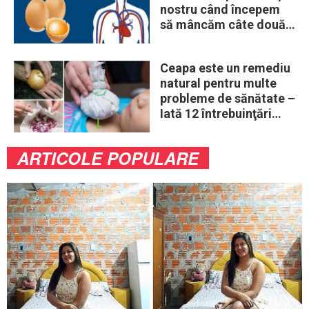
nostru când începem
să mâncăm câte două
ouă în fiecare zi
Ceapa este un remediu
natural pentru multe
probleme de sănătate –
Iată 12 întrebuinţări
mai puţin ştiute
ARTICOLE POPULARE