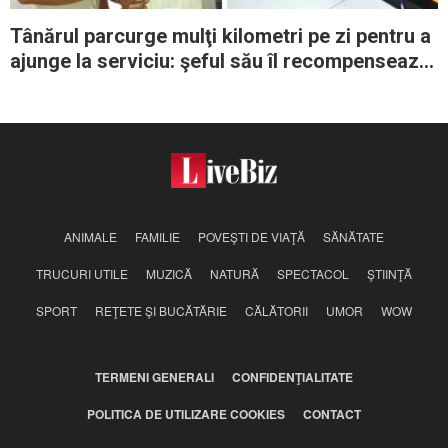
Tânărul parcurge mulţi kilometri pe zi pentru a
ajunge la serviciu: şeful său îl recompensează
dându-i o maşină
ANIMALE
FAMILIE
POVEŞTI DE VIAŢĂ
SĂNĂTATE
TRUCURI UTILE
MUZICĂ
NATURĂ
SPECTACOL
ŞTIINŢĂ
SPORT
REŢETE ŞI BUCĂTĂRIE
CĂLĂTORII
UMOR
WOW
TERMENI GENERALI
CONFIDENŢIALITATE
POLITICA DE UTILIZARE COOKIES
CONTACT