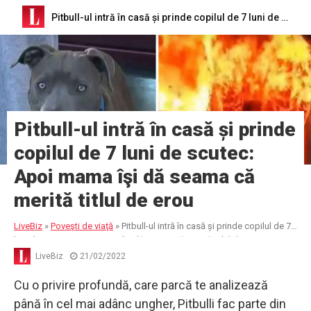
Pitbull-ul intră în casă și prinde copilul de 7 luni de scutec: Apoi mama îşi dă seama că merită titlul de erou
Pitbull-ul intră în casă și prinde
copilul de 7 luni de scutec:
Apoi mama îşi dă seama că
merită titlul de erou
LiveBiz
»
Poveşti de viaţă
»
Pitbull-ul intră în casă și prinde copilul de 7
luni de scutec: Apoi mama îşi dă seama că merită titlul de erou
LiveBiz
21/02/2022
Cu o privire profundă, care parcă te analizează
până în cel mai adânc ungher, Pitbulli fac parte din