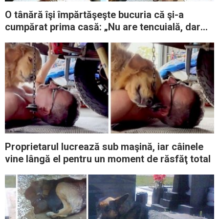
O tânără îşi împărtăşeşte bucuria că şi-a
cumpărat prima casă: „Nu are tencuială, dar
măcar e toată a mea”
Proprietarul lucrează sub maşină, iar câinele
vine lângă el pentru un moment de răsfăţ total