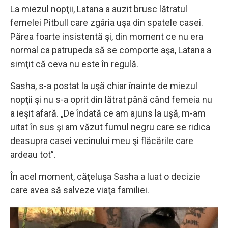
La miezul nopţii, Latana a auzit brusc lătratul
femelei Pitbull care zgâria uşa din spatele casei.
Părea foarte insistentă şi, din moment ce nu era
normal ca patrupeda să se comporte aşa, Latana a
simţit că ceva nu este în regulă.
Sasha, s-a postat la uşă chiar înainte de miezul
nopţii şi nu s-a oprit din lătrat până când femeia nu
a ieşit afară. „De îndată ce am ajuns la uşă, m-am
uitat în sus şi am văzut fumul negru care se ridica
deasupra casei vecinului meu şi flăcările care
ardeau tot”.
În acel moment, căţeluşa Sasha a luat o decizie
care avea să salveze viaţa familiei.