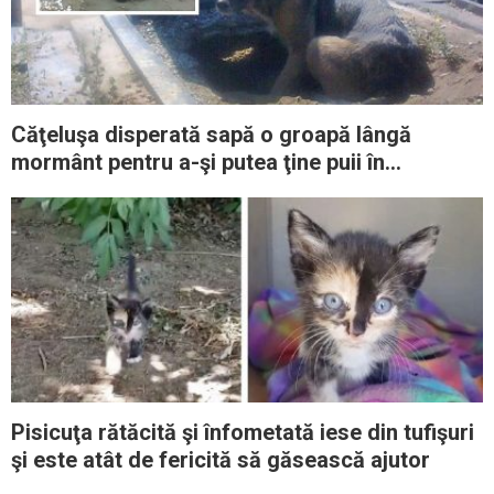
Căţeluşa disperată sapă o groapă lângă
mormânt pentru a-şi putea ţine puii în
siguranţă
Pisicuţa rătăcită şi înfometată iese din tufişuri
şi este atât de fericită să găsească ajutor