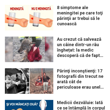
8 simptome ale
meningitei pe care toţi
părinţii ar trebui să le
cunoască
Au crezut că salvează
un câine dintr-un râu
înghețat: la medic
descoperă că de fapt
era un lup
Părinţi inconştienţi: 17
fotografii din trecut ne
arată cât de
periculoase erau unele
„obiceiuri” ale vremii
Medicii dezvăluie: Iată
ce se întâmplă în corpul