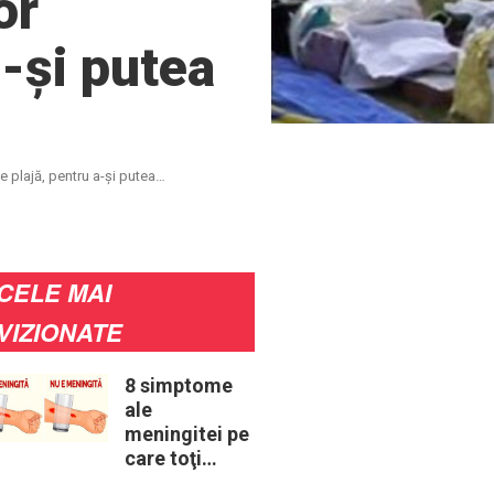
or
a-și putea
e plajă, pentru a-și putea
CELE MAI
VIZIONATE
8 simptome
ale
meningitei pe
care toţi
părinţii ar