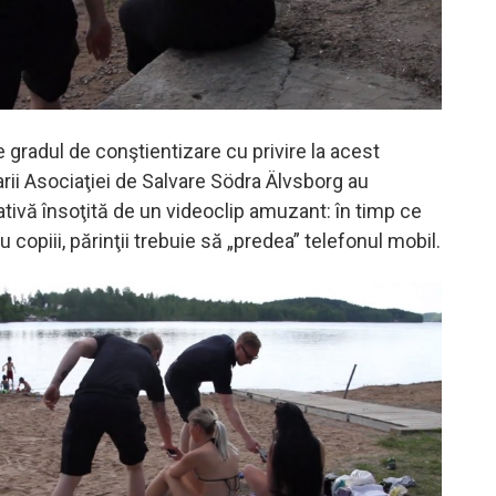
 gradul de conştientizare cu privire la acest
arii Asociaţiei de Salvare Södra Älvsborg au
ativă însoţită de un videoclip amuzant: în timp ce
u copiii, părinţii trebuie să „predea” telefonul mobil.