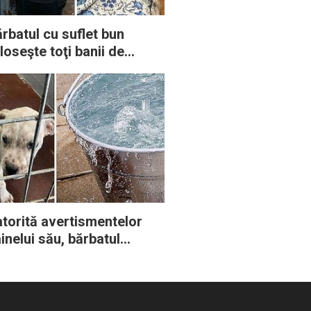
rbatul cu suflet bun
loseşte toţi banii de
nsie pentru a salva
imalele neajutorate
torită avertismentelor
inelui său, bărbatul
seşte un căţeluş lăsat să
ară într-o găleată cu apă