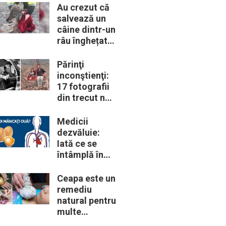
trebui să le
Au crezut că
cunoască
salvează un
câine dintr-un
râu înghețat:
la medic
descoperă că
Părinţi
de fapt era un
inconştienţi:
lup
17 fotografii
din trecut ne
arată cât de
periculoase
Medicii
erau unele
dezvăluie:
„obiceiuri” ale
Iată ce se
vremii
întâmplă în
corpul nostru
când începem
Ceapa este un
să mâncăm
remediu
câte două
natural pentru
ouă în fiecare
multe
zi
probleme de