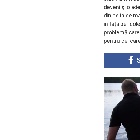
deveni şi o ad
din ce în ce ma
în faţa perico
problemă care,
pentru cei care
S