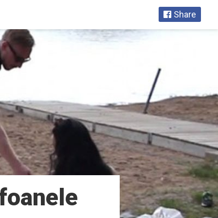
Share
efoanele