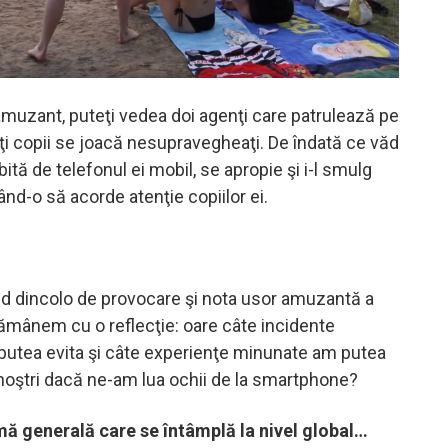
 amuzant, puteţi vedea doi agenţi care patrulează pe
ţi copii se joacă nesupravegheaţi. De îndată ce văd
tă de telefonul ei mobil, se apropie şi i-l smulg
ând-o să acorde atenţie copiilor ei.
ind dincolo de provocare şi nota usor amuzantă a
 rămânem cu o reflecţie: oare câte incidente
utea evita şi câte experienţe minunate am putea
 noştri dacă ne-am lua ochii de la smartphone?
mă generală care se întâmplă la nivel global…