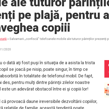
e ale tuturor părințil
nți pe plajă, pentru 
veghea copiii
viaţă
»
Salvamarii „confiscă” telefoanele mobile ale tuturor părinților prezenți p
11/2020
o dată aţi fost puşi în situaţia de a asista la trista
opil se joacă pe nisip, poate singur, în timp ce
bsorbită în totalitate de telefonul mobil. De fapt,
i des, pentru mulţi dintre părinţii zilelor noastre
 este un adevărat obstacol între ei şi copiii lor!
 că provoacă daune ireversibile dezvoltării copiilor,
ă relaţiile de familie, această tendinţă poate