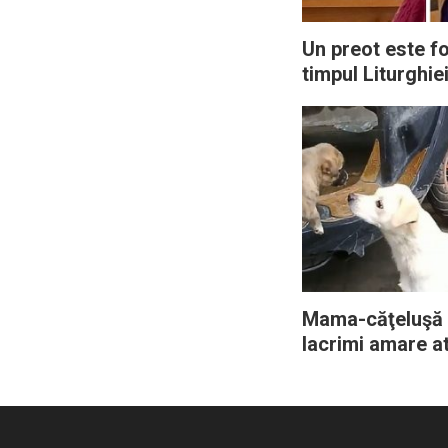
Un preot este fo
timpul Liturghie
câinele bolnav î
vrea să-l lase s
Mama-căţeluşă 
lacrimi amare a
îşi ia rămas bun 
care este adopt