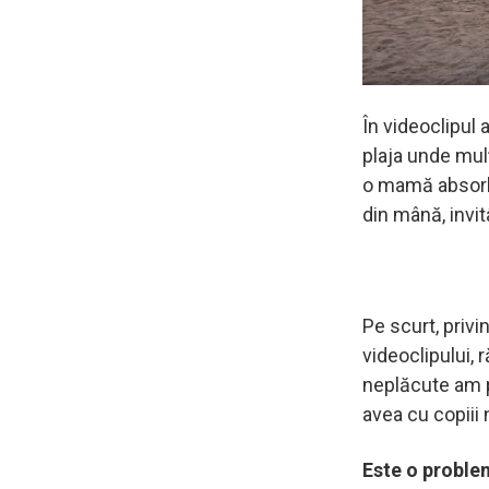
În videoclipul
plaja unde mul
o mamă absorbi
din mână, invit
Pe scurt, priv
videoclipului,
neplăcute am p
avea cu copiii
Este o proble