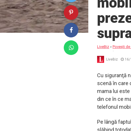
mobil
preze
supra
LiveBiz
»
Poveşti de 
supraveghea copiii
LiveBiz
16/
Cu siguranţă nu 
scenă în care c
mama lui este a
din ce în ce ma
telefonul mobil
Pe lângă faptul
slăbind totodat