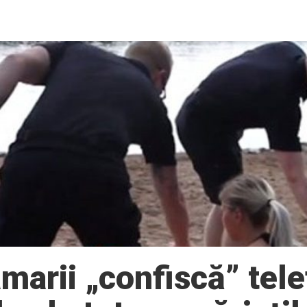
marii „confiscă” tel