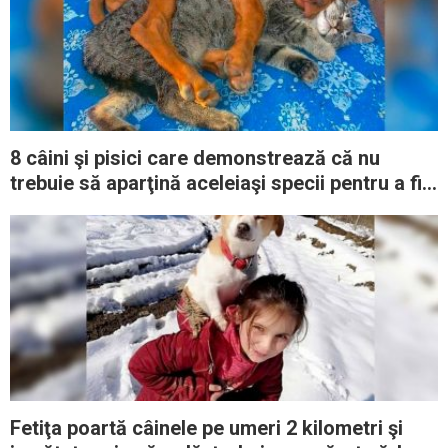
8 câini şi pisici care demonstrează că nu
trebuie să aparţină aceleiaşi specii pentru a fi
prieteni la cataramă
Fetiţa poartă câinele pe umeri 2 kilometri şi