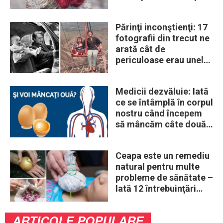
era un lup
Părinţi inconştienţi: 17
fotografii din trecut ne
arată cât de
periculoase erau unele
„obiceiuri” ale vremii
Medicii dezvăluie: Iată
ce se întâmplă în corpul
nostru când începem
să mâncăm câte două
ouă în fiecare zi
Ceapa este un remediu
natural pentru multe
probleme de sănătate –
Iată 12 întrebuinţări
mai puţin ştiute
ARTICOLE POPULARE