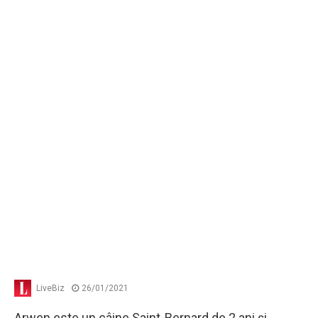
LiveBiz
26/01/2021
Arwen este un câine Saint-Bernard de 2 ani şi