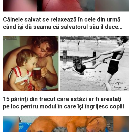
Câinele salvat se relaxează în cele din urmă
când îşi dă seama că salvatorul său îl duce
acasă
15 părinţi din trecut care astăzi ar fi arestaţi
pe loc pentru modul în care îşi îngrijesc copiii