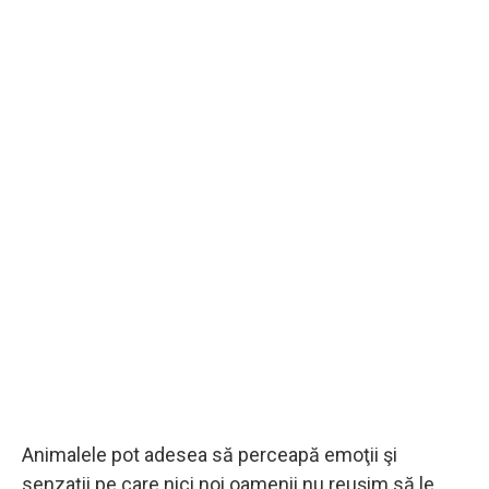
Animalele pot adesea să perceapă emoţii şi
senzaţii pe care nici noi oamenii nu reuşim să le