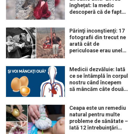
înghețat: la medic
descoperă că de fapt
era un lup
Părinţi inconştienţi: 17
fotografii din trecut ne
arată cât de
periculoase erau unele
„obiceiuri” ale vremii
Medicii dezvăluie: Iată
ce se întâmplă în corpul
nostru când începem
să mâncăm câte două
ouă în fiecare zi
Ceapa este un remediu
natural pentru multe
probleme de sănătate –
Iată 12 întrebuinţări