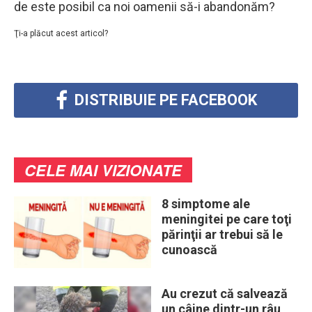
de este posibil ca noi oamenii să-i abandonăm?
Ţi-a plăcut acest articol?
DISTRIBUIE PE FACEBOOK
CELE MAI VIZIONATE
8 simptome ale
meningitei pe care toţi
părinţii ar trebui să le
cunoască
Au crezut că salvează
un câine dintr-un râu