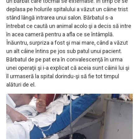
un bărbat care tocmai se externase. În timp ce se
deplasa pe holurile spitalului a văzut un câine trist
stând lângă intrarea unui salon. Bărbatul s-a
întrebat ce caută un animal acolo şi a decis să intre
în acea cameră pentru a afla ce se întâmplă.
Înăuntru, surpriza a fost şi mai mare, când a văzut
un alt câine întins pe jos sub patul unui pacient.
Bărbatul de pe pat era în convalescenţă în urma
unei operaţii şi i-a explicat că aceia sunt câinii lui şi
îl urmaseră la spital dorindu-şi să fie tot timpul
alături de el.