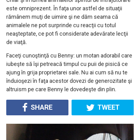
este omniprezent. În faţa unor astfel de situaţii
rămânem muţi de uimire şi ne dăm seama că
animalele ne pot surprinde cu reacţii cu totul
neaşteptate, ce pot fi considerate adevărate lecţii
de viaţă.
Faceţi cunoştinţă cu Benny: un motan adorabil care
iubeşte să îşi petreacă timpul cu puii de pisică ce
ajung în grija proprietarei sale. Nu ai cum să nu te
înduioşezi în faţa acestor dovezi de generozitate şi
altruism pe care Benny le dovedeşte din plin.
SHARE
TWEET