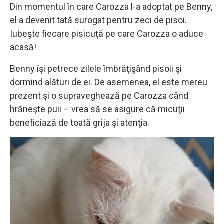
Din momentul în care Carozza l-a adoptat pe Benny,
el a devenit tată surogat pentru zeci de pisoi.
Iubeşte fiecare pisicuţă pe care Carozza o aduce
acasă!
Benny îşi petrece zilele îmbrăţişând pisoii şi
dormind alături de ei. De asemenea, el este mereu
prezent şi o supraveghează pe Carozza când
hrăneşte puii – vrea să se asigure că micuţii
beneficiază de toată grija şi atenţia.