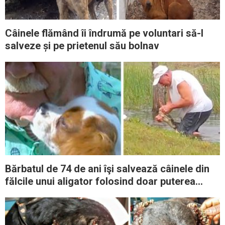
Câinele flămând îi îndrumă pe voluntari să-l
salveze și pe prietenul său bolnav
Bărbatul de 74 de ani îşi salvează câinele din
fălcile unui aligator folosind doar puterea
mâinilor