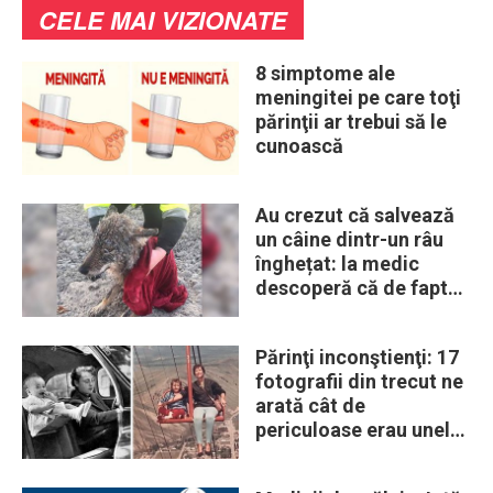
CELE MAI VIZIONATE
8 simptome ale
meningitei pe care toţi
părinţii ar trebui să le
cunoască
Au crezut că salvează
un câine dintr-un râu
înghețat: la medic
descoperă că de fapt
era un lup
Părinţi inconştienţi: 17
fotografii din trecut ne
arată cât de
periculoase erau unele
„obiceiuri” ale vremii