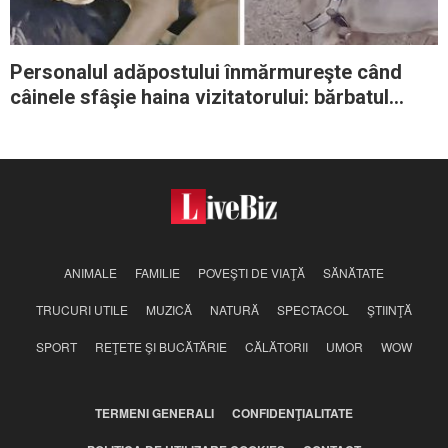
Personalul adăpostului înmărmureşte când
câinele sfâşie haina vizitatorului: bărbatul
spune „acum îl vreau şi mai mult”
ANIMALE
FAMILIE
POVEŞTI DE VIAŢĂ
SĂNĂTATE
TRUCURI UTILE
MUZICĂ
NATURĂ
SPECTACOL
ŞTIINŢĂ
SPORT
REŢETE ŞI BUCĂTĂRIE
CĂLĂTORII
UMOR
WOW
TERMENI GENERALI
CONFIDENŢIALITATE