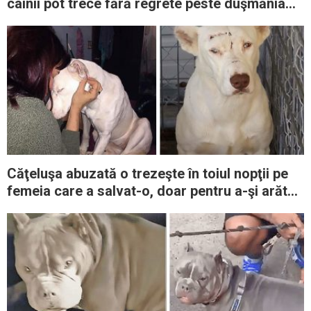
câinii pot trece fără regrete peste duşmănia
lor de-o viaţă
Căţeluşa abuzată o trezeşte în toiul nopţii pe
femeia care a salvat-o, doar pentru a-şi arăta
recunoştinţa