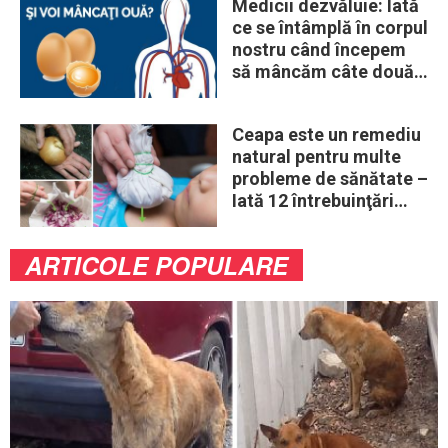
Medicii dezvăluie: Iată
ce se întâmplă în corpul
nostru când începem
să mâncăm câte două
ouă în fiecare zi
Ceapa este un remediu
natural pentru multe
probleme de sănătate –
Iată 12 întrebuinţări
mai puţin ştiute
ARTICOLE POPULARE