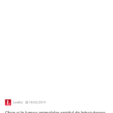
LiveBiz
18/02/2019
Chiar şi în lumea animalelor spiritul de întrajutorare