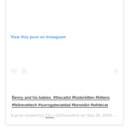
View this post on Instagram
Benny and his babies. #thecatlvt #fosterkitten #kittens
#felinevettech #surrogatecatdad #benedict #whitecat
A post shared by
Ellen
(@thecatlvt) on
Sep 26, 2016 at 5:21pm PDT