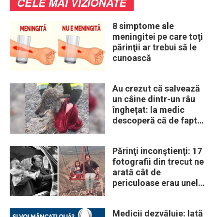
CELE MAI VIZIONATE
8 simptome ale
meningitei pe care toţi
părinţii ar trebui să le
cunoască
Au crezut că salvează
un câine dintr-un râu
înghețat: la medic
descoperă că de fapt
era un lup
Părinţi inconştienţi: 17
fotografii din trecut ne
arată cât de
periculoase erau unele
„obiceiuri” ale vremii
Medicii dezvăluie: Iată