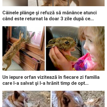
Câinele plânge şi refuză să mănânce atunci
când este returnat la doar 3 zile după ce
fusese adoptat
Un iepure orfan vizitează în fiecare zi familia
care l-a salvat şi l-a hrănit timp de opt
săptămâni