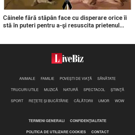
Câinele fără stăpân face cu disperare orice îi
stă în puteri pentru a-şi resuscita prietenul
lovit de maşină
ANIMALE
FAMILIE
POVEŞTI DE VIAŢĂ
SĂNĂTATE
TRUCURI UTILE
MUZICĂ
NATURĂ
SPECTACOL
ŞTIINŢĂ
SPORT
REŢETE ŞI BUCĂTĂRIE
CĂLĂTORII
UMOR
WOW
TERMENI GENERALI
CONFIDENŢIALITATE
POLITICA DE UTILIZARE COOKIES
CONTACT