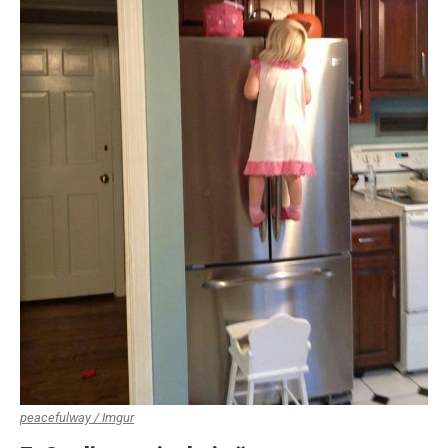
peacefulway / Imgur