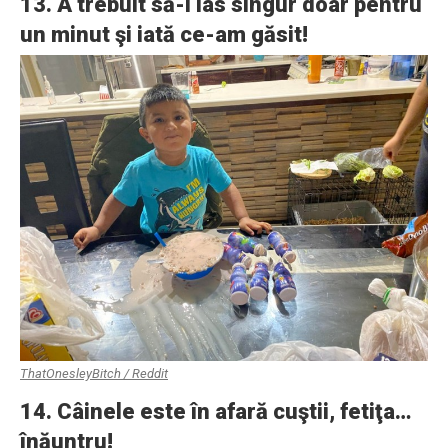
13. A trebuit să-l las singur doar pentru
un minut şi iată ce-am găsit!
ThatOnesleyBitch / Reddit
14. Câinele este în afară cuştii, fetiţa…
înăuntru!