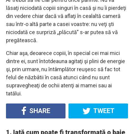
lăsaţi niciodată copiii singuri în casă şi nu îi pierdeţi
din vedere chiar dacă vă aflaţi în cealaltă cameră
sau într-o altă parte a casei voastre: nu veţi şti
niciodată ce surpriză „plăcută” s-ar putea să vă
pregătească.
Chiar aşa, deoarece copiii, în special cei mai mici
dintre ei, sunt întotdeauna agitaţi şi plini de energie
şi, prin urmare, nu întâmplător reuşesc să fac tot
felul de năzbâtii în casă atunci când nu sunt
supravegheaţi de ochii atenţi ai mamei sau ai
tatălui.
SHARE
TWEET
1. Iată cum poate fi transformată o baie