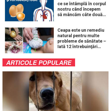
ce se întâmplă în corpul
nostru când începem
să mâncăm câte două
ouă în fiecare zi
Ceapa este un remediu
natural pentru multe
probleme de sănătate –
Iată 12 întrebuinţări
mai puţin ştiute
ARTICOLE POPULARE