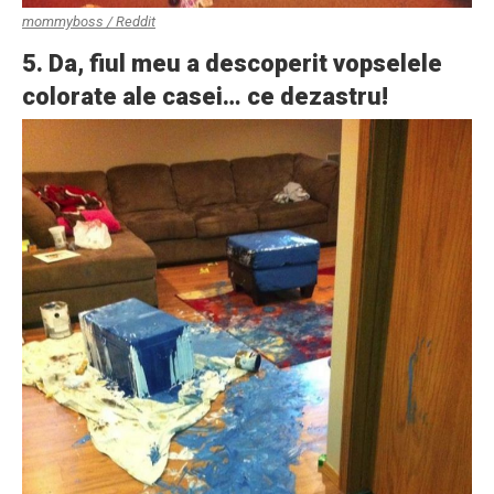
mommyboss / Reddit
5. Da, fiul meu a descoperit vopselele
colorate ale casei… ce dezastru!