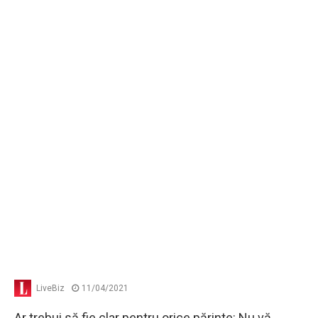
LiveBiz
11/04/2021
Ar trebui să fie clar pentru orice părinte: Nu vă