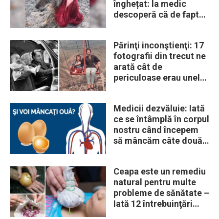
înghețat: la medic
descoperă că de fapt
era un lup
Părinţi inconştienţi: 17
fotografii din trecut ne
arată cât de
periculoase erau unele
„obiceiuri” ale vremii
Medicii dezvăluie: Iată
ce se întâmplă în corpul
nostru când începem
să mâncăm câte două
ouă în fiecare zi
Ceapa este un remediu
natural pentru multe
probleme de sănătate –
Iată 12 întrebuinţări
mai puţin ştiute