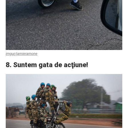
imgur/jamieramone
8. Suntem gata de acţiune!