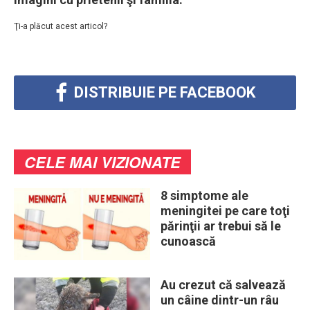
Ţi-a plăcut acest articol?
DISTRIBUIE PE FACEBOOK
CELE MAI VIZIONATE
8 simptome ale
meningitei pe care toţi
părinţii ar trebui să le
cunoască
Au crezut că salvează
un câine dintr-un râu