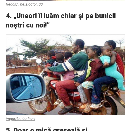
Reddit/The_Doctor_00
4. „Uneori îi luăm chiar şi pe bunicii
noştri cu noi!”
imgur/khulhafizov
5. Doar o mică greşeală şi…