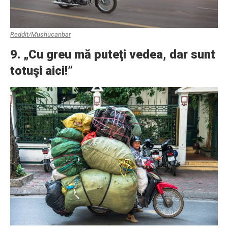
Reddit/Mushucanbar
9. „Cu greu mă puteţi vedea, dar sunt
totuşi aici!”