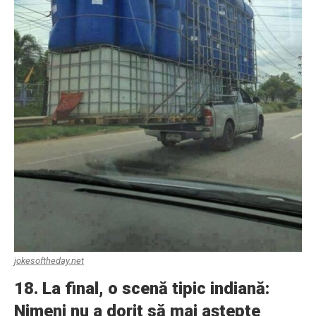
jokesoftheday.net
18. La final, o scenă tipic indiană:
Nimeni nu a dorit să mai aştepte