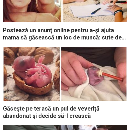
Postează un anunţ online pentru a-şi ajuta
mama să găsească un loc de muncă: sute de
propuneri sosesc după 48 de ore
Găseşte pe terasă un pui de veveriţă
abandonat şi decide să-l crească