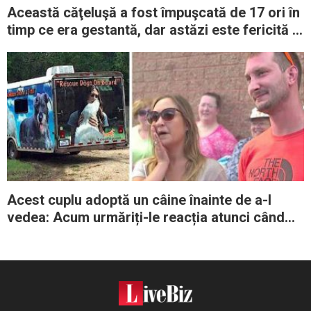
Această căţeluşă a fost împuşcată de 17 ori în
timp ce era gestantă, dar astăzi este fericită şi
îi învaţă pe toţi să ierte
Acest cuplu adoptă un câine înainte de a-l
vedea: Acum urmăriți-le reacția atunci când
ușile se deschid