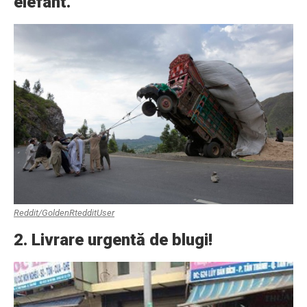
elefant.
Reddit/GoldenRtedditUser
2. Livrare urgentă de blugi!