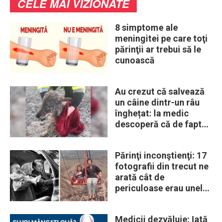
CELE MAI VIZIONATE
8 simptome ale
meningitei pe care toţi
părinţii ar trebui să le
cunoască
Au crezut că salvează
un câine dintr-un râu
înghețat: la medic
descoperă că de fapt
era un lup
Părinţi inconştienţi: 17
fotografii din trecut ne
arată cât de
periculoase erau unele
„obiceiuri” ale vremii
Medicii dezvăluie: Iată