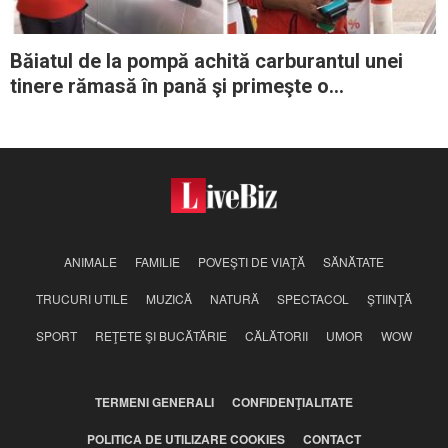
Băiatul de la pompă achită carburantul unei
tinere rămasă în pană şi primeşte o
recompensă egală cu salariul pe 8 ani
ANIMALE
FAMILIE
POVEŞTI DE VIAŢĂ
SĂNĂTATE
TRUCURI UTILE
MUZICĂ
NATURĂ
SPECTACOL
ŞTIINŢĂ
SPORT
REŢETE ŞI BUCĂTĂRIE
CĂLĂTORII
UMOR
WOW
TERMENI GENERALI
CONFIDENŢIALITATE
POLITICA DE UTILIZARE COOKIES
CONTACT