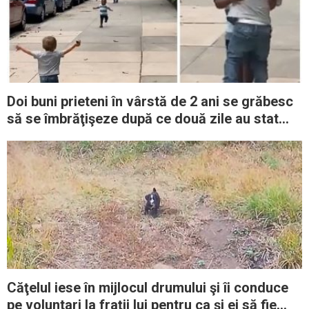
Doi buni prieteni în vârstă de 2 ani se grăbesc
să se îmbrăţişeze după ce două zile au stat
fără să se vadă
Căţelul iese în mijlocul drumului şi îi conduce
pe voluntari la fraţii lui pentru ca şi ei să fie