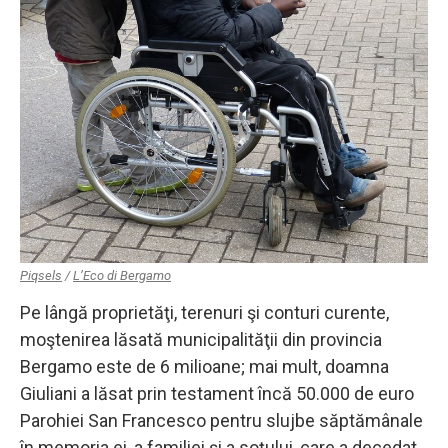
Piqsels
/
L’Eco di Bergamo
Pe lângă proprietăţi, terenuri şi conturi curente,
moştenirea lăsată municipalităţii din provincia
Bergamo este de 6 milioane; mai mult, doamna
Giuliani a lăsat prin testament încă 50.000 de euro
Parohiei San Francesco pentru slujbe săptămânale
în memoria ei, a familiei şi a soţului, care a decedat