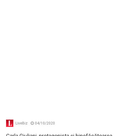
LiveBiz
04/10/2020
Carla Giuliani, protagonista şi binefăcătoarea