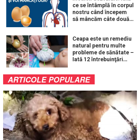
ce se întâmplă în corpul
nostru când începem
să mâncăm câte două
ouă în fiecare zi
Ceapa este un remediu
natural pentru multe
probleme de sănătate –
Iată 12 întrebuinţări
mai puţin ştiute
ARTICOLE POPULARE