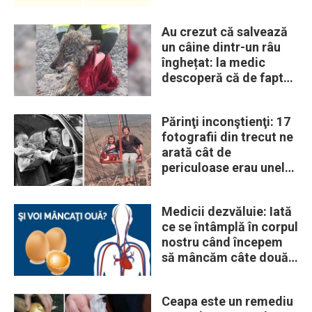
Au crezut că salvează
un câine dintr-un râu
înghețat: la medic
descoperă că de fapt
era un lup
Părinţi inconştienţi: 17
fotografii din trecut ne
arată cât de
periculoase erau unele
„obiceiuri” ale vremii
Medicii dezvăluie: Iată
ce se întâmplă în corpul
nostru când începem
să mâncăm câte două
ouă în fiecare zi
Ceapa este un remediu