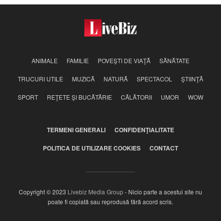
ANIMALE
FAMILIE
POVEŞTI DE VIAŢĂ
SĂNĂTATE
TRUCURI UTILE
MUZICĂ
NATURĂ
SPECTACOL
ŞTIINŢĂ
SPORT
REŢETE ŞI BUCĂTĂRIE
CĂLĂTORII
UMOR
WOW
TERMENI GENERALI
CONFIDENŢIALITATE
POLITICA DE UTILIZARE COOKIES
CONTACT
Copyright © 2023
Livebiz Media Group
- Nicio parte a acestui site nu
poate fi copiată sau reprodusă fără acord scris.