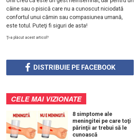
Unii cred că este un gest neînsemnat, dar pentru un
câine sau o pisică care nu a cunoscut niciodată
confortul unui cămin sau compasiunea umană,
este totul. Puteţi fi siguri de asta!
Ţi-a plăcut acest articol?
DISTRIBUIE PE FACEBOOK
CELE MAI VIZIONATE
8 simptome ale
meningitei pe care toţi
părinţii ar trebui să le
cunoască