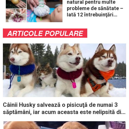
natural pentru multe
probleme de sănătate –
Iată 12 întrebuinţări
mai puţin ştiute
ARTICOLE POPULARE
Câinii Husky salvează o pisicuţă de numai 3
săptămâni, iar acum aceasta este nelipsită din
haită