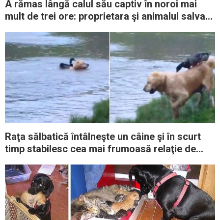
A rămas lângă calul său captiv în noroi mai
mult de trei ore: proprietara şi animalul salvaţi
de un miracol
Raţa sălbatică întâlneşte un câine şi în scurt
timp stabilesc cea mai frumoasă relaţie de
prietenie