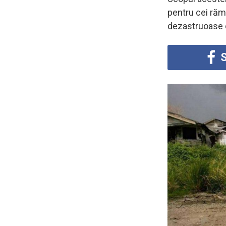
pentru cei răm
dezastruoase ca
S