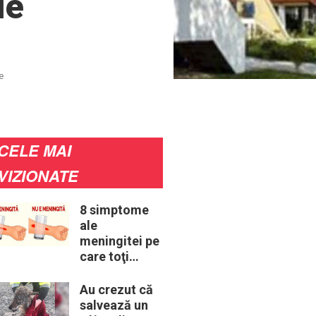
le
e
CELE MAI
VIZIONATE
8 simptome
ale
meningitei pe
care toţi
părinţii ar
trebui să le
Au crezut că
cunoască
salvează un