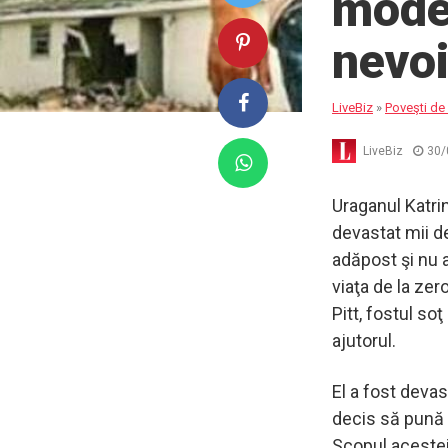
mode
nevo
LiveBiz
»
Poveşti de 
LiveBiz
30/
Uraganul Katrin
devastat mii de
adăpost şi nu 
viaţa de la ze
Pitt, fostul soţ
ajutorul.
El a fost devas
decis să pună 
Scopul acesteia