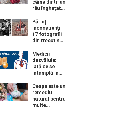
câine dintr-un
râu înghețat:
la medic
descoperă că
Părinţi
de fapt era un
inconştienţi:
lup
17 fotografii
din trecut ne
arată cât de
periculoase
Medicii
erau unele
dezvăluie:
„obiceiuri” ale
Iată ce se
vremii
întâmplă în
corpul nostru
când începem
Ceapa este un
să mâncăm
remediu
câte două
natural pentru
ouă în fiecare
multe
zi
probleme de
sănătate –
Iată 12