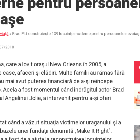
rne pentru persoane
iaşe
viaţă
»
Brad Pitt construiește 109 locuinţe moderne pentru persoanele nevoiaş
07/2018
a, care a lovit oraşul New Orleans în 2005, a
 case, afaceri şi clădiri. Multe familii au rămas fără
au mai avut puterea financiară de a-şi reîncepe
ro. Acela a fost momentul când îndrăgitul actor Brad
 al Angelinei Jolie, a intervenit pentru a-şi oferi
tat când a văzut situaţia victimelor uraganului şi a
bazele unei fundaţii denumită „Make It Right”.
 a fost de a ajuta la reconstruirea locuinţelor