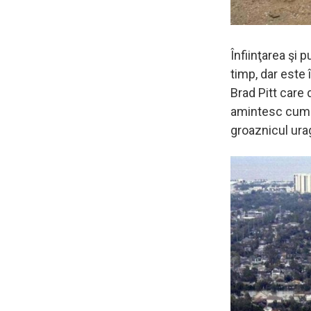
Înfiinţarea şi 
timp, dar este
Brad Pitt care 
amintesc cum a
groaznicul urag