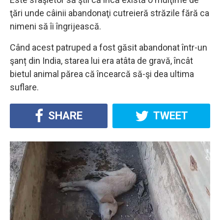
ţări unde câinii abandonaţi cutreieră străzile fără ca
nimeni să îi îngrijească.
Când acest patruped a fost găsit abandonat într-un
şanț din India, starea lui era atâta de gravă, încât
bietul animal părea că încearcă să-şi dea ultima
suflare.
SHARE
TWEET