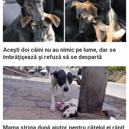
Aceşti doi câini nu au nimic pe lume, dar se
îmbrăţişează şi refuză să se despartă
Mama striga după ajutor pentru căţelul ei rănit