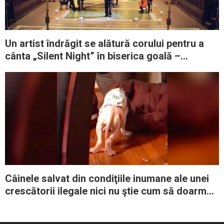
Un artist îndrăgit se alătură corului pentru a
cânta „Silent Night” în biserica goală –
Rezultatul îţi dă fiori
Câinele salvat din condiţiile inumane ale unei
crescătorii ilegale nici nu ştie cum să doarmă
culcat