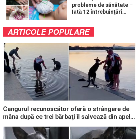
probleme de sănătate –
Iată 12 întrebuinţări
mai puţin ştiute
ARTICOLE POPULARE
Cangurul recunoscător oferă o strângere de
mâna după ce trei bărbaţi îl salvează din apele
reci ale unui lac