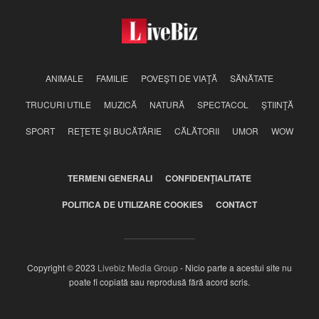
ANIMALE
FAMILIE
POVEŞTI DE VIAŢĂ
SĂNĂTATE
TRUCURI UTILE
MUZICĂ
NATURĂ
SPECTACOL
ŞTIINŢĂ
SPORT
REŢETE ŞI BUCĂTĂRIE
CĂLĂTORII
UMOR
WOW
TERMENI GENERALI
CONFIDENŢIALITATE
POLITICA DE UTILIZARE COOKIES
CONTACT
Copyright © 2023
Livebiz Media Group
- Nicio parte a acestui site nu
poate fi copiată sau reprodusă fără acord scris.