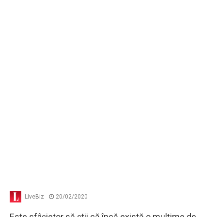
LiveBiz
20/02/2020
Este sfâşietor să ştii că încă există o mulţime de