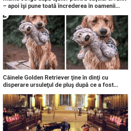
– apoi îşi pune toată încrederea în oamenii
care apar
Câinele Golden Retriever ţine în dinţi cu
disperare ursuleţul de pluş după ce a fost
abandonat de familia sa