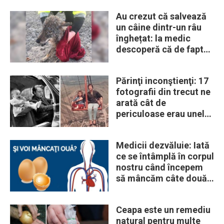
Au crezut că salvează
un câine dintr-un râu
înghețat: la medic
descoperă că de fapt
era un lup
Părinţi inconştienţi: 17
fotografii din trecut ne
arată cât de
periculoase erau unele
„obiceiuri” ale vremii
Medicii dezvăluie: Iată
ce se întâmplă în corpul
nostru când începem
să mâncăm câte două
ouă în fiecare zi
Ceapa este un remediu
natural pentru multe