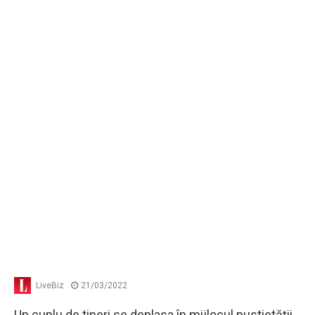
LiveBiz
21/03/2022
Un cuplu de tineri se deplasa în mijlocul pustietăţii