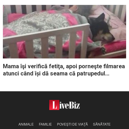
în care i-au educat
Mama îşi verifică fetiţa, apoi porneşte filmarea
atunci când își dă seama că patrupedul
dormea cu ea
ANIMALE
FAMILIE
POVEŞTI DE VIAŢĂ
SĂNĂTATE