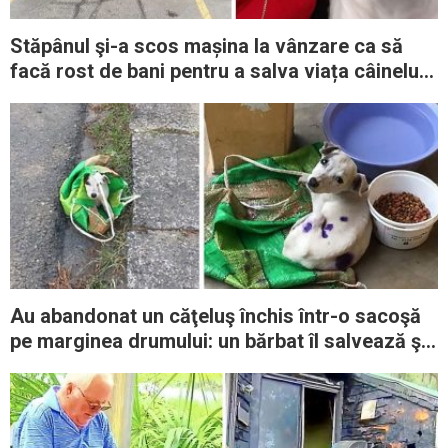
Stăpânul şi-a scos mașina la vânzare ca să
facă rost de bani pentru a salva viața câinelui
său
Au abandonat un căţeluş închis într-o sacoşă
pe marginea drumului: un bărbat îl salvează şi
îi găseşte o familie