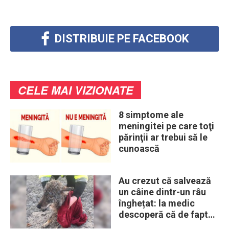
DISTRIBUIE PE FACEBOOK
CELE MAI VIZIONATE
8 simptome ale
meningitei pe care toţi
părinţii ar trebui să le
cunoască
Au crezut că salvează
un câine dintr-un râu
înghețat: la medic
descoperă că de fapt
era un lup