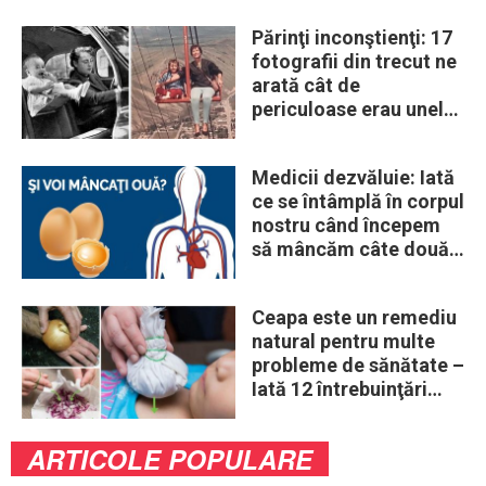
Părinţi inconştienţi: 17
fotografii din trecut ne
arată cât de
periculoase erau unele
„obiceiuri” ale vremii
Medicii dezvăluie: Iată
ce se întâmplă în corpul
nostru când începem
să mâncăm câte două
ouă în fiecare zi
Ceapa este un remediu
natural pentru multe
probleme de sănătate –
Iată 12 întrebuinţări
mai puţin ştiute
ARTICOLE POPULARE