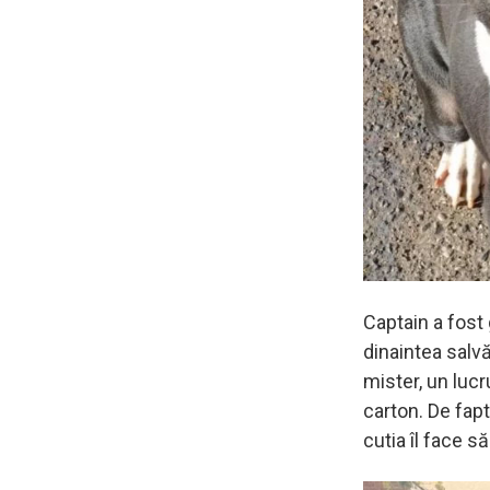
Captain a fost 
dinaintea salvă
mister, un lucr
carton. De fap
cutia îl face s