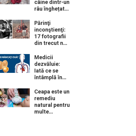
câine dintr-un
râu înghețat:
la medic
descoperă că
Părinţi
de fapt era un
inconştienţi:
lup
17 fotografii
din trecut ne
arată cât de
periculoase
Medicii
erau unele
dezvăluie:
„obiceiuri” ale
Iată ce se
vremii
întâmplă în
corpul nostru
când începem
Ceapa este un
să mâncăm
remediu
câte două
natural pentru
ouă în fiecare
multe
zi
probleme de
sănătate –
Iată 12