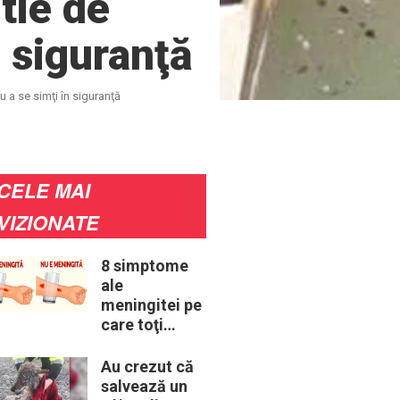
tie de
n siguranţă
u a se simţi în siguranţă
CELE MAI
VIZIONATE
8 simptome
ale
meningitei pe
care toţi
părinţii ar
trebui să le
Au crezut că
cunoască
salvează un