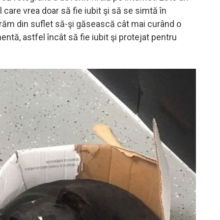
l care vrea doar să fie iubit şi să se simtă în
răm din suflet să-şi găsească cât mai curând o
ntă, astfel încât să fie iubit şi protejat pentru