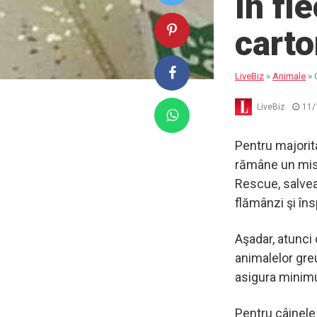
în fi
carto
LiveBiz
»
Animale
»
LiveBiz
11/
Pentru majorita
rămâne un mist
Rescue, salvea
flămânzi şi în
Aşadar, atunci
animalelor greu
asigura minimu
Pentru câinele 