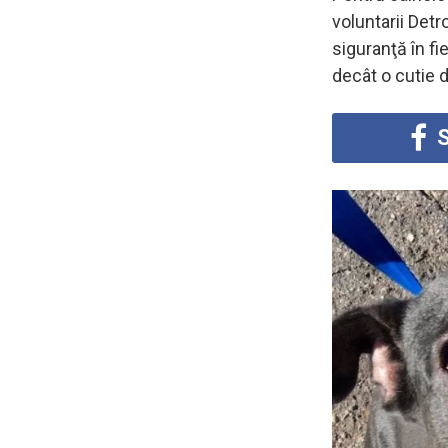
voluntarii Detr
siguranţă în fi
decât o cutie 
S