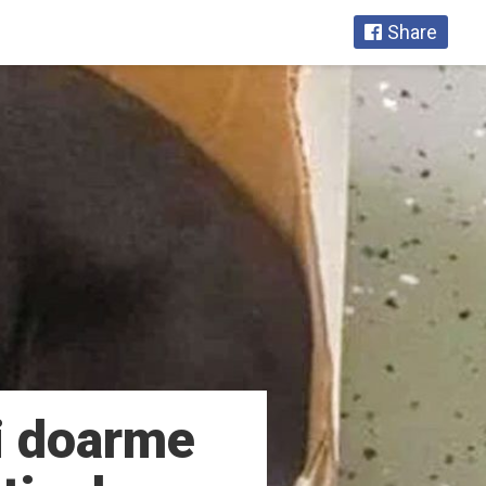
Share
zi doarme