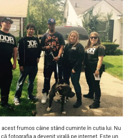
pe acest frumos câine stând cuminte în cutia lui. Nu
că fotografia a devenit virală pe internet. Este un