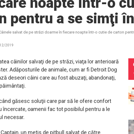
ecare noapte într-o cu
n pentru a se simţi î
Câinele salvat de pe străzi doarme în fiecare noapte într-o cutie de carton pentr
12/2019
tea câinilor salvaţi de pe străzi, viaţa lor anterioară
er. Adăposturile de animale, cum ar fi Detroit Dog
ză deseori câini care au fost abuzaţi, abandonaţi,
spăimântaţi.
 când găsesc soluţii care par să le ofere confort
 încercate, oamenii fac tot posibilul pentru a le
l necesar.
Captain, un metis de pitbull salvat de către