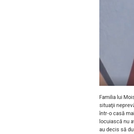
Familia lui Mo
situaţii neprev
într-o casă mai
locuiască nu a
au decis să duc