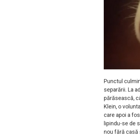
Punctul culmin
separării. La a
părăsească, câ
Klein, o volunt
care apoi a fos
lipindu-se de 
nou fără casă ş