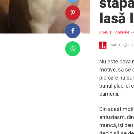
stăpâ
lasă 
LiveBiz
»
Animale
»
LiveBiz
11/
Nu este ceva n
motive, să se d
picioare nu su
bunul plac, ci 
oamenii.
Din acest moti
entuziasm, din
muncă, îşi dau
decid să se de