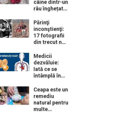
câine dintr-un
râu înghețat:
la medic
descoperă că
Părinţi
de fapt era un
inconştienţi:
lup
17 fotografii
din trecut ne
arată cât de
periculoase
Medicii
erau unele
dezvăluie:
„obiceiuri” ale
Iată ce se
vremii
întâmplă în
corpul nostru
când începem
Ceapa este un
să mâncăm
remediu
câte două
natural pentru
ouă în fiecare
multe
zi
probleme de
sănătate –
Iată 12