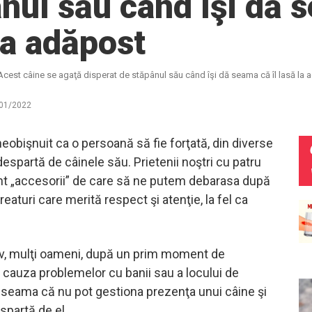
nul său când îşi dă s
la adăpost
Acest câine se agaţă disperat de stăpânul său când îşi dă seama că îl lasă la
01/2022
eobişnuit ca o persoană să fie forţată, din diverse
espartă de câinele său. Prietenii noştri cu patru
nt „accesorii” de care să ne putem debarasa după
creaturi care merită respect şi atenţie, la fel ca
v, mulţi oameni, după un prim moment de
 cauza problemelor cu banii sau a locului de
 seama că nu pot gestiona prezenţa unui câine şi
spartă de el.