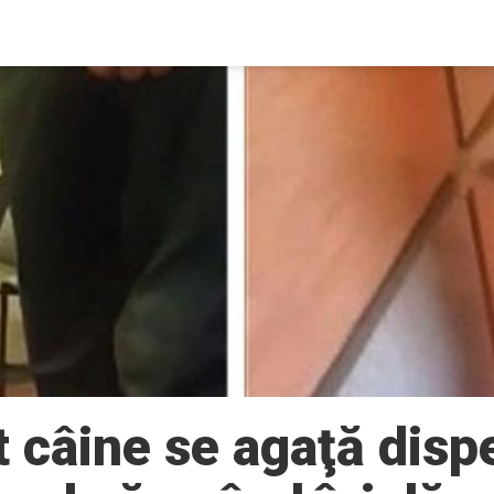
 câine se agaţă disp