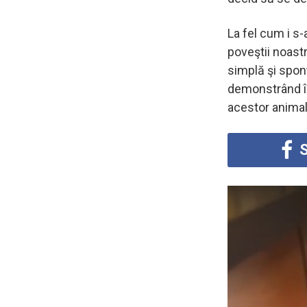
La fel cum i s-
poveştii noastr
simplă şi spon
demonstrând în
acestor animal
S