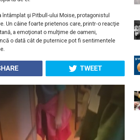
a întâmplat şi Pitbull-ului Moise, protagonistul
e. Un câine foarte prietenos care, printr-o reacţie
tană, a emoţionat o mulţime de oameni,
că o dată cât de puternice pot fi sentimentele
e.
HARE
TWEET