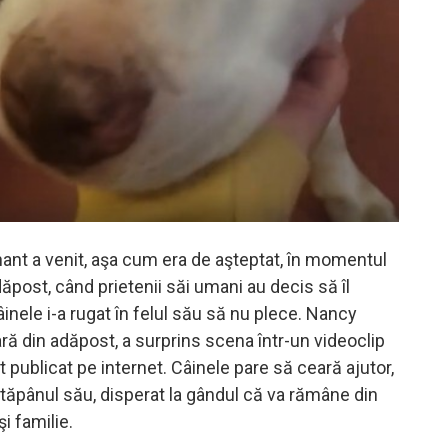
ant a venit, aşa cum era de aşteptat, în momentul
dăpost, când prietenii săi umani au decis să îl
inele i-a rugat în felul său să nu plece. Nancy
ară din adăpost, a surprins scena într-un videoclip
t publicat pe internet. Câinele pare să ceară ajutor,
stăpânul său, disperat la gândul că va rămâne din
i familie.