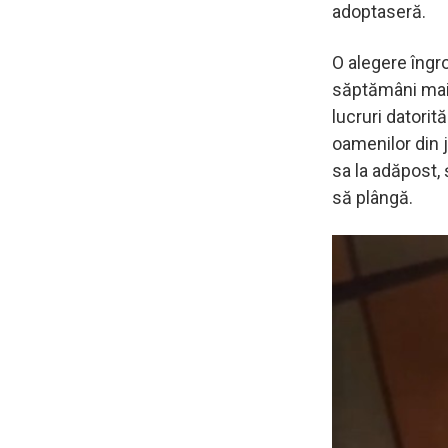
adoptaseră.
O alegere îngr
săptămâni mai 
lucruri datorit
oamenilor din j
sa la adăpost, 
să plângă.