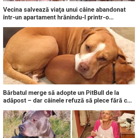
Vecina salvează viaţa unui câine abandonat
într-un apartament hrănindu-l printr-o
fereastră
Bărbatul merge să adopte un PitBull de la
adăpost – dar câinele refuză să plece fără cel
mai bun prieten al său