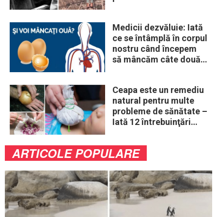
„obiceiuri” ale vremii
Medicii dezvăluie: Iată
ce se întâmplă în corpul
nostru când începem
să mâncăm câte două
ouă în fiecare zi
Ceapa este un remediu
natural pentru multe
probleme de sănătate –
Iată 12 întrebuinţări
mai puţin ştiute
ARTICOLE POPULARE