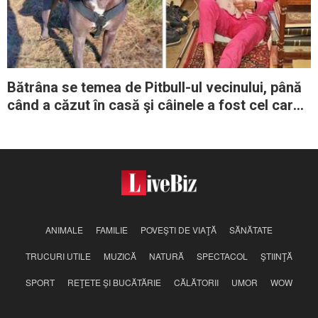
Bătrâna se temea de Pitbull-ul vecinului, până
când a căzut în casă şi câinele a fost cel care
i-a salvat viaţa
ANIMALE
FAMILIE
POVEŞTI DE VIAŢĂ
SĂNĂTATE
TRUCURI UTILE
MUZICĂ
NATURĂ
SPECTACOL
ŞTIINŢĂ
SPORT
REŢETE ŞI BUCĂTĂRIE
CĂLĂTORII
UMOR
WOW