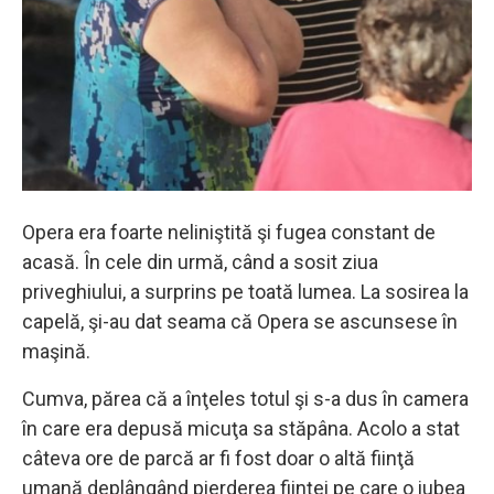
Opera era foarte neliniştită şi fugea constant de
acasă. În cele din urmă, când a sosit ziua
priveghiului, a surprins pe toată lumea. La sosirea la
capelă, şi-au dat seama că Opera se ascunsese în
maşină.
Cumva, părea că a înţeles totul şi s-a dus în camera
în care era depusă micuţa sa stăpâna. Acolo a stat
câteva ore de parcă ar fi fost doar o altă fiinţă
umană deplângând pierderea fiinţei pe care o iubea