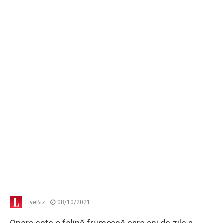
LiveBiz
08/10/2021
Opera este o felină frumoasă care ani de zile a