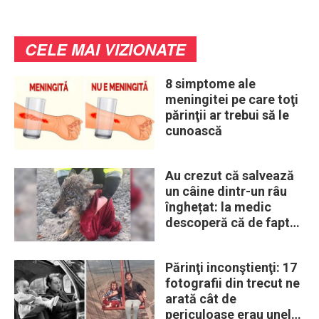
CELE MAI VIZIONATE
8 simptome ale
meningitei pe care toţi
părinţii ar trebui să le
cunoască
Au crezut că salvează
un câine dintr-un râu
înghețat: la medic
descoperă că de fapt
era un lup
Părinţi inconştienţi: 17
fotografii din trecut ne
arată cât de
periculoase erau unele