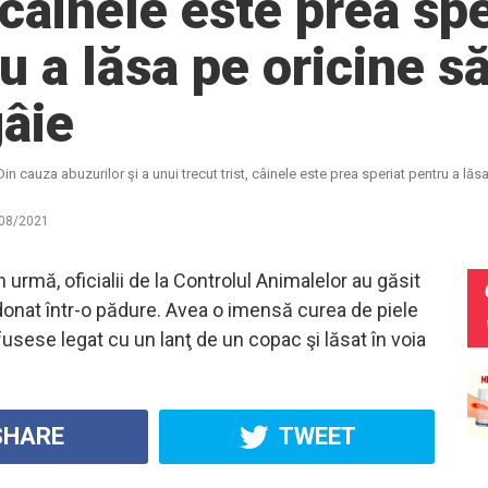
, câinele este prea sp
u a lăsa pe oricine să
âie
Din cauza abuzurilor şi a unui trecut trist, câinele este prea speriat pentru a lă
08/2021
 urmă, oficialii de la Controlul Animalelor au găsit
onat într-o pădure. Avea o imensă curea de piele
 fusese legat cu un lanţ de un copac şi lăsat în voia
HARE
TWEET