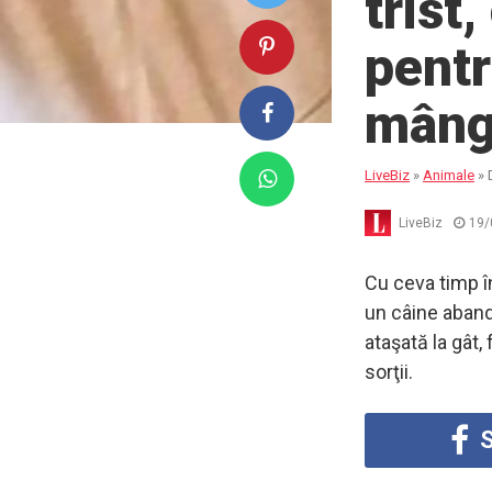
trist
pentr
mâng
LiveBiz
»
Animale
»
LiveBiz
19/
Cu ceva timp în
un câine aband
ataşată la gât,
sorţii.
S