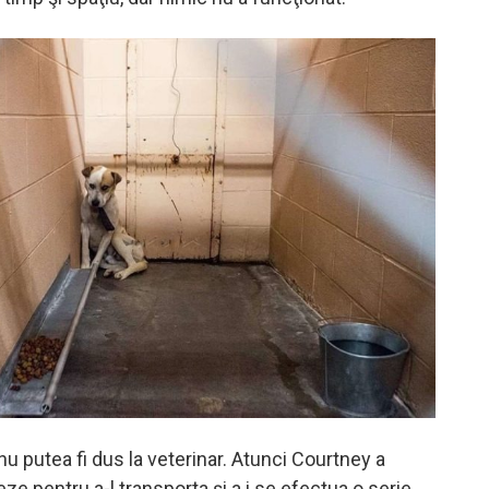
u putea fi dus la veterinar. Atunci Courtney a
ze pentru a-l transporta şi a i se efectua o serie