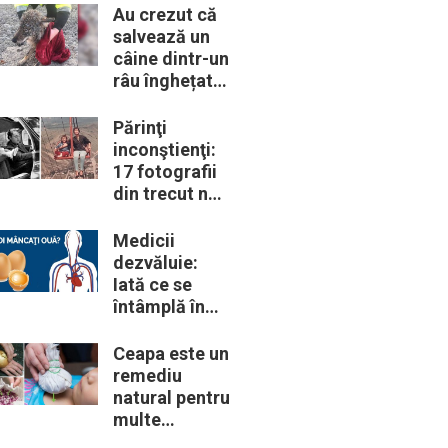
trebui să le
Au crezut că
cunoască
salvează un
câine dintr-un
râu înghețat:
la medic
descoperă că
Părinţi
de fapt era un
inconştienţi:
lup
17 fotografii
din trecut ne
arată cât de
periculoase
Medicii
erau unele
dezvăluie:
„obiceiuri” ale
Iată ce se
vremii
întâmplă în
corpul nostru
când începem
Ceapa este un
să mâncăm
remediu
câte două
natural pentru
ouă în fiecare
multe
zi
probleme de