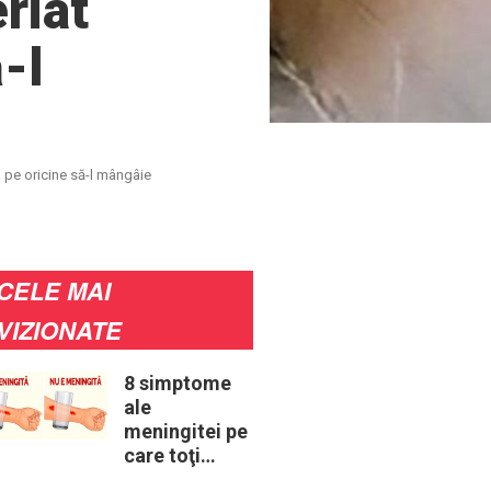
eriat
-l
sa pe oricine să-l mângâie
CELE MAI
VIZIONATE
8 simptome
ale
meningitei pe
care toţi
părinţii ar