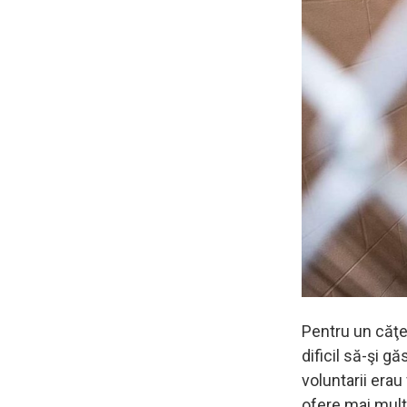
Pentru un căţel
dificil să-şi 
voluntarii erau
ofere mai mult 