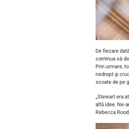
De fiecare dat
continua să de
Prin urmare, t
nedrept şi crud
scoate de pe g
„Stewart era at
altă idee. Ne-
Rebecca Rood, 