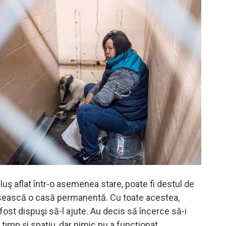
uş aflat într-o asemenea stare, poate fi destul de
găsească o casă permanentă. Cu toate acestea,
 fost dispuşi să-l ajute. Au decis să încerce să-i
timp şi spaţiu, dar nimic nu a funcţionat.