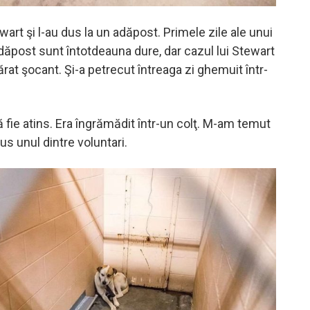
art şi l-au dus la un adăpost. Primele zile ale unui
adăpost sunt întotdeauna dure, dar cazul lui Stewart
rat şocant. Şi-a petrecut întreaga zi ghemuit într-
 fie atins. Era îngrămădit într-un colţ. M-am temut
pus unul dintre voluntari.