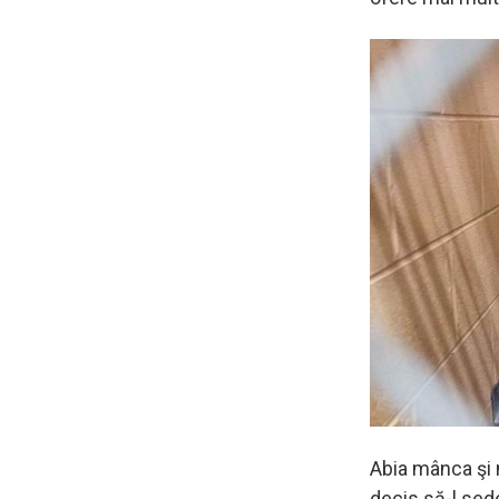
Abia mânca şi n
decis să-l sede