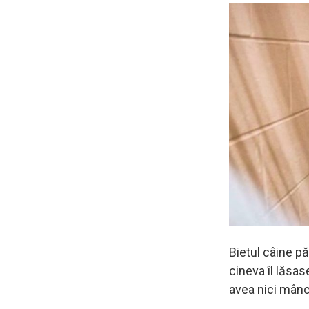
Bietul câine p
cineva îl lăsas
avea nici mânc