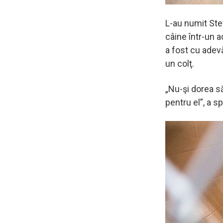
L-au numit Stew
câine într-un 
a fost cu adevă
un colţ.
„Nu-şi dorea să
pentru el”, a s