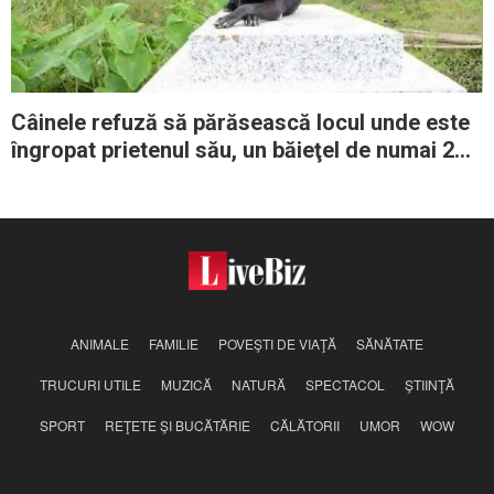
Câinele refuză să părăsească locul unde este
îngropat prietenul său, un băieţel de numai 2
ani
ANIMALE
FAMILIE
POVEŞTI DE VIAŢĂ
SĂNĂTATE
TRUCURI UTILE
MUZICĂ
NATURĂ
SPECTACOL
ŞTIINŢĂ
SPORT
REŢETE ŞI BUCĂTĂRIE
CĂLĂTORII
UMOR
WOW