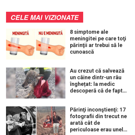
CELE MAI VIZIONATE
8 simptome ale
meningitei pe care toţi
părinţii ar trebui să le
cunoască
Au crezut că salvează
un câine dintr-un râu
înghețat: la medic
descoperă că de fapt
era un lup
Părinţi inconştienţi: 17
fotografii din trecut ne
arată cât de
periculoase erau unele