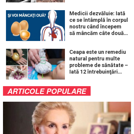
„obiceiuri” ale vremii
Medicii dezvăluie: Iată
ce se întâmplă în corpul
nostru când începem
să mâncăm câte două
ouă în fiecare zi
Ceapa este un remediu
natural pentru multe
probleme de sănătate –
Iată 12 întrebuinţări
mai puţin ştiute
ARTICOLE POPULARE