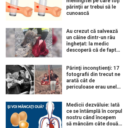
meningitei pe care toţi
părinţii ar trebui să le
cunoască
Au crezut că salvează
un câine dintr-un râu
înghețat: la medic
descoperă că de fapt
era un lup
Părinţi inconştienţi: 17
fotografii din trecut ne
arată cât de
periculoase erau unele
„obiceiuri” ale vremii
Medicii dezvăluie: Iată
ce se întâmplă în corpul
nostru când începem
să mâncăm câte două