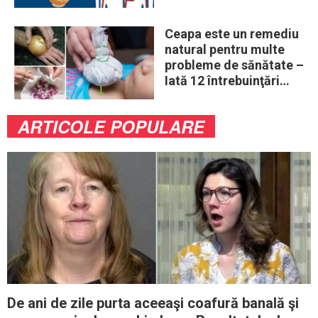
ouă în fiecare zi
Ceapa este un remediu
natural pentru multe
probleme de sănătate –
Iată 12 întrebuinţări
mai puţin ştiute
ARTICOLE POPULARE
De ani de zile purta aceeaşi coafură banală şi