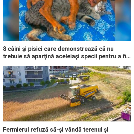
8 câini şi pisici care demonstrează că nu
trebuie să aparţină aceleiaşi specii pentru a fi
prieteni la cataramă
Fermierul refuză să-şi vândă terenul şi