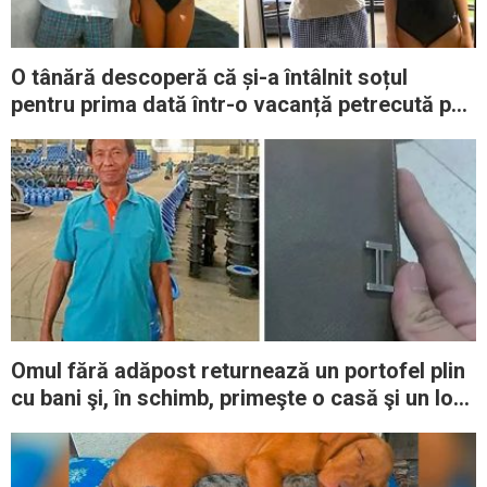
O tânără descoperă că și-a întâlnit soțul
pentru prima dată într-o vacanță petrecută pe
când avea 6 ani
Omul fără adăpost returnează un portofel plin
cu bani şi, în schimb, primeşte o casă şi un loc
de muncă