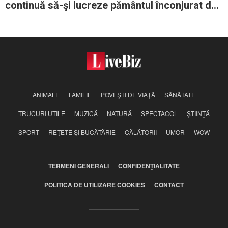
continuă să-şi lucreze pământul înconjurat de
blocurile proaspăt date în folosinţă
ANIMALE
FAMILIE
POVEŞTI DE VIAŢĂ
SĂNĂTATE
TRUCURI UTILE
MUZICĂ
NATURĂ
SPECTACOL
ŞTIINŢĂ
SPORT
REŢETE ŞI BUCĂTĂRIE
CĂLĂTORII
UMOR
WOW
TERMENI GENERALI
CONFIDENŢIALITATE
POLITICA DE UTILIZARE COOKIES
CONTACT