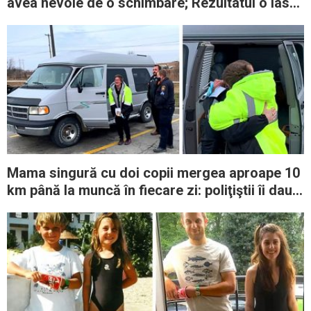
avea nevoie de o schimbare; Rezultatul o lasă
pe fiica ei fără replică
Mama singură cu doi copii mergea aproape 10
km până la muncă în fiecare zi: poliţiştii îi dau o
dubă