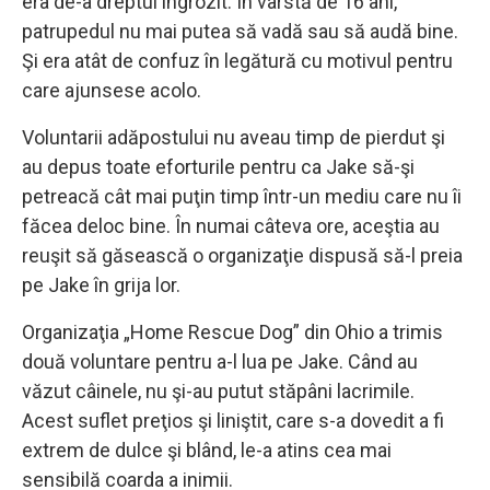
era de-a dreptul îngrozit. În vârstă de 16 ani,
patrupedul nu mai putea să vadă sau să audă bine.
Şi era atât de confuz în legătură cu motivul pentru
care ajunsese acolo.
Voluntarii adăpostului nu aveau timp de pierdut şi
au depus toate eforturile pentru ca Jake să-şi
petreacă cât mai puţin timp într-un mediu care nu îi
făcea deloc bine. În numai câteva ore, aceştia au
reuşit să găsească o organizaţie dispusă să-l preia
pe Jake în grija lor.
Organizaţia „Home Rescue Dog” din Ohio a trimis
două voluntare pentru a-l lua pe Jake. Când au
văzut câinele, nu şi-au putut stăpâni lacrimile.
Acest suflet preţios şi liniştit, care s-a dovedit a fi
extrem de dulce şi blând, le-a atins cea mai
sensibilă coarda a inimii.