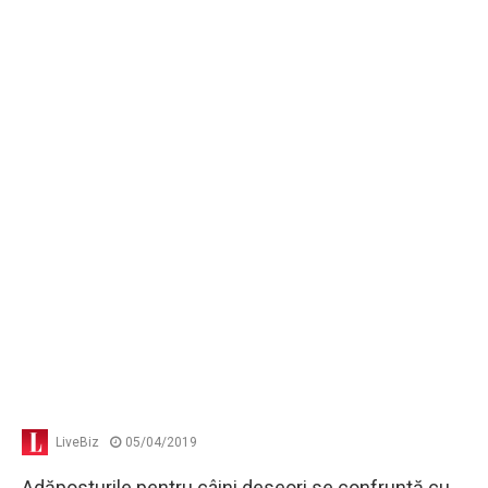
LiveBiz
05/04/2019
Adăposturile pentru câini deseori se confruntă cu