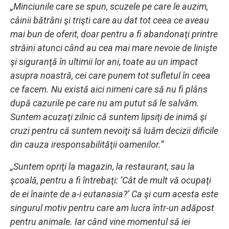
„Minciunile care se spun, scuzele pe care le auzim,
câinii bătrâni şi trişti care au dat tot ceea ce aveau
mai bun de oferit, doar pentru a fi abandonaţi printre
străini atunci când au cea mai mare nevoie de linişte
şi siguranţă în ultimii lor ani, toate au un impact
asupra noastră, cei care punem tot sufletul în ceea
ce facem. Nu există aici nimeni care să nu fi plâns
după cazurile pe care nu am putut să le salvăm.
Suntem acuzaţi zilnic că suntem lipsiţi de inimă şi
cruzi pentru că suntem nevoiţi să luăm decizii dificile
din cauza iresponsabilităţii oamenilor.”
„Suntem opriţi la magazin, la restaurant, sau la
şcoală, pentru a fi întrebaţi: ‘Cât de mult vă ocupaţi
de ei înainte de a-i eutanasia?’ Ca şi cum acesta este
singurul motiv pentru care am lucra într-un adăpost
pentru animale. Iar când vine momentul să iei