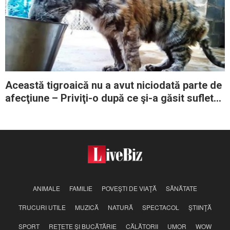
Această tigroaică nu a avut niciodată parte de
afecţiune – Priviţi-o după ce şi-a găsit sufletul
pereche
ANIMALE
FAMILIE
POVEŞTI DE VIAŢĂ
SĂNĂTATE
TRUCURI UTILE
MUZICĂ
NATURĂ
SPECTACOL
ŞTIINŢĂ
SPORT
REŢETE ŞI BUCĂTĂRIE
CĂLĂTORII
UMOR
WOW