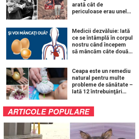
arată cât de
periculoase erau unele
„obiceiuri” ale vremii
Medicii dezvăluie: Iată
ce se întâmplă în corpul
nostru când începem
să mâncăm câte două
ouă în fiecare zi
Ceapa este un remediu
natural pentru multe
probleme de sănătate –
Iată 12 întrebuinţări
mai puţin ştiute
ARTICOLE POPULARE