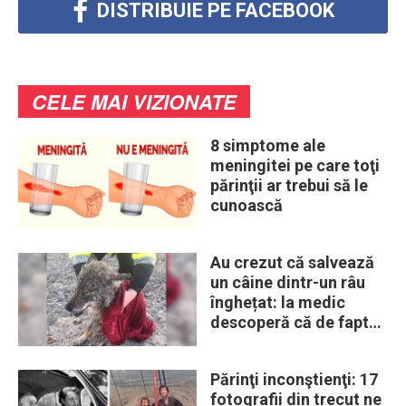
DISTRIBUIE PE FACEBOOK
CELE MAI VIZIONATE
8 simptome ale
meningitei pe care toţi
părinţii ar trebui să le
cunoască
Au crezut că salvează
un câine dintr-un râu
înghețat: la medic
descoperă că de fapt
era un lup
Părinţi inconştienţi: 17
fotografii din trecut ne