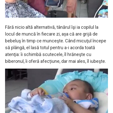
Fără nicio altă alternativă, tânărul îşi ia copilul la
locul de muncă în fiecare zi, așa că are grijă de
bebeluş în timp ce munceşte. Când micuţul începe
să plângă, el lasă totul pentru a-i acorda toată
atenţia: îi schimbă scutecele, îl hrăneşte cu
biberonul, îi oferă afecțiune, dar mai ales, îl iubeşte.