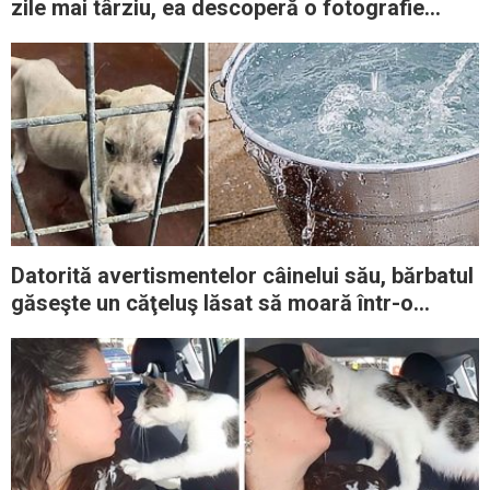
zile mai târziu, ea descoperă o fotografie
veche care îi dă fiori
Datorită avertismentelor câinelui său, bărbatul
găseşte un căţeluş lăsat să moară într-o
găleată cu apă