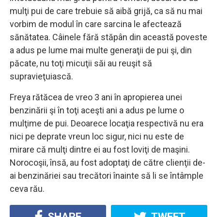
mulţi pui de care trebuie să aibă grijă, ca să nu mai
vorbim de modul în care sarcina le afectează
sănătatea. Câinele fără stăpân din această poveste
a adus pe lume mai multe generaţii de pui şi, din
păcate, nu toţi micuţii săi au reuşit să
supravieţuiască.
Freya rătăcea de vreo 3 ani în apropierea unei
benzinării şi în toţi aceşti ani a adus pe lume o
mulţime de pui. Deoarece locaţia respectivă nu era
nici pe deprate vreun loc sigur, nici nu este de
mirare că mulţi dintre ei au fost loviţi de maşini.
Norocoşii, însă, au fost adoptaţi de către clienţii de-
ai benzinăriei sau trecători înainte să li se întâmple
ceva rău.
SHARE
TWEET