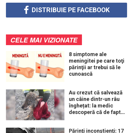
DISTRIBUIE PE FACEBOOK
CELE MAI VIZIONATE
8 simptome ale
meningitei pe care toţi
părinţii ar trebui să le
cunoască
Au crezut că salvează
un câine dintr-un râu
înghețat: la medic
descoperă că de fapt
era un lup
Părinţi inconştienţi: 17