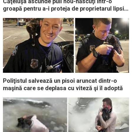
Căţeluşa ascunde puii nou-născuţi într-o
groapă pentru a-i proteja de proprietarul lipsit
de inimă
Poliţistul salvează un pisoi aruncat dintr-o
maşină care se deplasa cu viteză şi îl adoptă