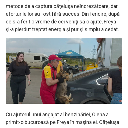
metode de a captura căţeluşa neîncrezătoare, dar
eforturile lor au fost fără succes. Din fericire, după
ce s-a ferit o vreme de cei veniţi să o ajute, Freya
şi-a pierdut treptat energia şi pur şi simplu a cedat.
Cu ajutorul unui angajat al benzinăriei, Olena a
primit-o bucuroasă pe Freya în maşina ei. Căţeluşa