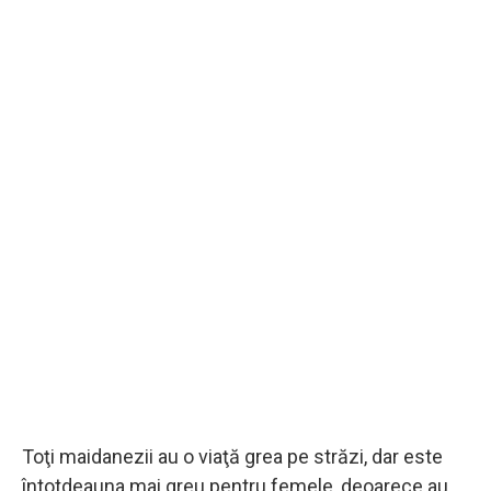
Toţi maidanezii au o viaţă grea pe străzi, dar este
întotdeauna mai greu pentru femele, deoarece au