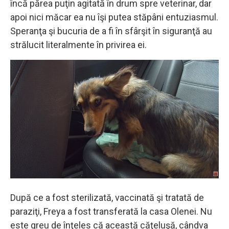
încă părea puţin agitată în drum spre veterinar, dar
apoi nici măcar ea nu îşi putea stăpâni entuziasmul.
Speranţa şi bucuria de a fi în sfârşit în siguranţă au
strălucit literalmente în privirea ei.
După ce a fost sterilizată, vaccinată şi tratată ​​de
paraziţi, Freya a fost transferată la casa Olenei. Nu
este greu de înţeles că această căţeluşă, cândva