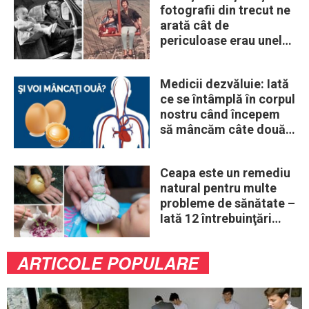
fotografii din trecut ne
arată cât de
periculoase erau unele
„obiceiuri” ale vremii
Medicii dezvăluie: Iată
ce se întâmplă în corpul
nostru când începem
să mâncăm câte două
ouă în fiecare zi
Ceapa este un remediu
natural pentru multe
probleme de sănătate –
Iată 12 întrebuinţări
mai puţin ştiute
ARTICOLE POPULARE