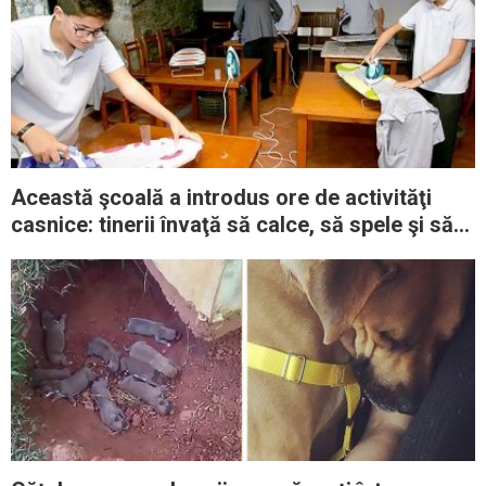
Această şcoală a introdus ore de activităţi
casnice: tinerii învaţă să calce, să spele şi să
gătească