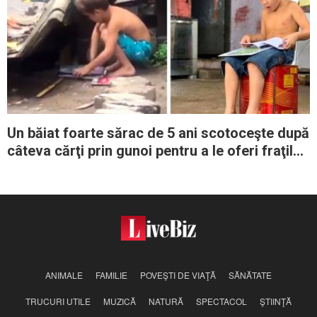
Un băiat foarte sărac de 5 ani scotoceşte după
câteva cărţi prin gunoi pentru a le oferi fraţilor
săi
ANIMALE
FAMILIE
POVEŞTI DE VIAŢĂ
SĂNĂTATE
TRUCURI UTILE
MUZICĂ
NATURĂ
SPECTACOL
ŞTIINŢĂ