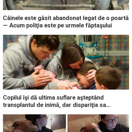
Câinele este găsit abandonat legat de o poartă
— Acum poliţia este pe urmele făptaşului
Copilul îşi dă ultima suflare aşteptând
transplantul de inimă, dar dispariţia sa
transmite un mesaj puternic care a devenit
viral