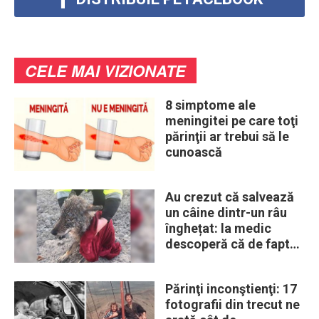
CELE MAI VIZIONATE
8 simptome ale
meningitei pe care toţi
părinţii ar trebui să le
cunoască
Au crezut că salvează
un câine dintr-un râu
înghețat: la medic
descoperă că de fapt
era un lup
Părinţi inconştienţi: 17
fotografii din trecut ne