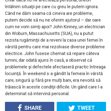
întâlnim situaţii pe care cu greu le putem ignora.
Când ne dăm seama că cineva are probleme,
putem decide să nu ne oferim ajutorul – dar oare
cum ne vom simţi apoi? John Kinney, un electrician
din Woburn, Massachusetts (SUA), nu a putut
rezista rugăminţii de a reveni la casa unei femei în
vârstă pentru care mai rezolvase diverse probleme
electrice. John fusese chemat să repare câteva
lumini, dar odată ajuns în casă, a observat că
problemele şi defectele afectaseră practic întreaga
locuinţă. În weekend s-a gândit la femeia în vârstă
care, singură şi fără pre mulţi bani, era nevoită să
trăiască în aceste condiţii dificile. Un gând care l-a
determinat să intervină personal.
SHARE
TWEET