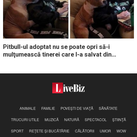
Pitbull-ul adoptat nu se poate opri să-i
mulţumească tinerei care l-a salvat din
adăpost
ANIMALE
FAMILIE
POVEŞTI DE VIAŢĂ
SĂNĂTATE
TRUCURI UTILE
MUZICĂ
NATURĂ
SPECTACOL
ŞTIINŢĂ
SPORT
REŢETE ŞI BUCĂTĂRIE
CĂLĂTORII
UMOR
WOW