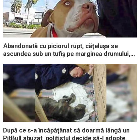
Abandonată cu piciorul rupt, căţeluşa se
ascundea sub un tufiş pe marginea drumului,
până când un înger a apărut
După ce s-a încăpăţânat să doarmă lângă un
PitBull abuzat, poliţistul decide să-l adopte