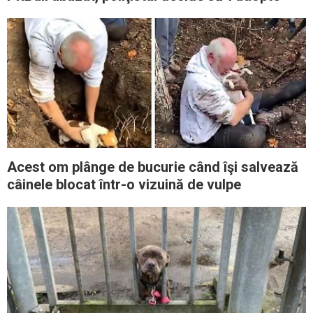
Acest om plânge de bucurie când îşi salvează
câinele blocat într-o vizuină de vulpe