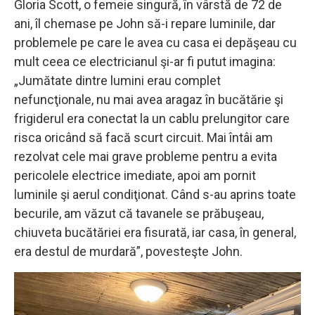
Gloria Scott, o femeie singură, în vârstă de 72 de
ani, îl chemase pe John să-i repare luminile, dar
problemele pe care le avea cu casa ei depăşeau cu
mult ceea ce electricianul şi-ar fi putut imagina:
„Jumătate dintre lumini erau complet
nefuncţionale, nu mai avea aragaz în bucătărie şi
frigiderul era conectat la un cablu prelungitor care
risca oricând să facă scurt circuit. Mai întâi am
rezolvat cele mai grave probleme pentru a evita
pericolele electrice imediate, apoi am pornit
luminile şi aerul condiţionat. Când s-au aprins toate
becurile, am văzut că tavanele se prăbuşeau,
chiuveta bucătăriei era fisurată, iar casa, în general,
era destul de murdară”, povesteşte John.