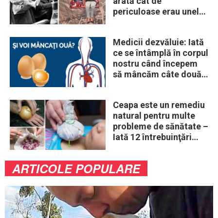
arată cât de
periculoase erau unele
„obiceiuri” ale vremii
Medicii dezvăluie: Iată
ce se întâmplă în corpul
nostru când începem
să mâncăm câte două
ouă în fiecare zi
Ceapa este un remediu
natural pentru multe
probleme de sănătate –
Iată 12 întrebuinţări
mai puţin ştiute
ARTICOLE POPULARE