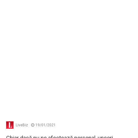
LiveBiz
19/01/2021
Chiar dacă nu ne afectează personal, uneori