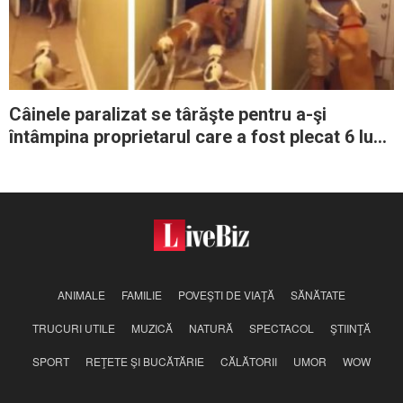
Câinele paralizat se târăşte pentru a-şi
întâmpina proprietarul care a fost plecat 6 luni
de acasă
ANIMALE
FAMILIE
POVEŞTI DE VIAŢĂ
SĂNĂTATE
TRUCURI UTILE
MUZICĂ
NATURĂ
SPECTACOL
ŞTIINŢĂ
SPORT
REŢETE ŞI BUCĂTĂRIE
CĂLĂTORII
UMOR
WOW