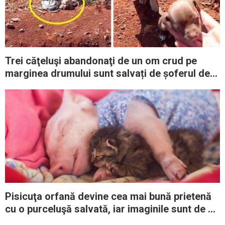
Trei căţeluşi abandonaţi de un om crud pe
marginea drumului sunt salvați de șoferul de
camion
Pisicuţa orfană devine cea mai bună prietenă
cu o purceluşă salvată, iar imaginile sunt de o
drăgălăşenie rară