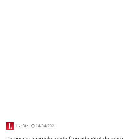
LiveBiz
14/04/2021
Terapia cu animale poate fi cu adevărat de mare