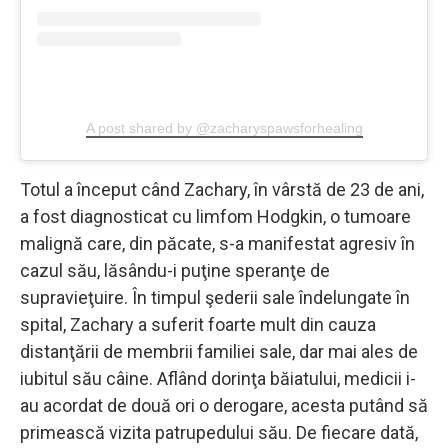
A post shared by @zacharyspawsforhealing
Totul a început când Zachary, în vârstă de 23 de ani,
a fost diagnosticat cu limfom Hodgkin, o tumoare
malignă care, din păcate, s-a manifestat agresiv în
cazul său, lăsându-i puţine speranţe de
supravieţuire. În timpul şederii sale îndelungate în
spital, Zachary a suferit foarte mult din cauza
distanţării de membrii familiei sale, dar mai ales de
iubitul său câine. Aflând dorinţa băiatului, medicii i-
au acordat de două ori o derogare, acesta putând să
primească vizita patrupedului său. De fiecare dată,