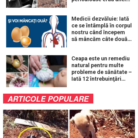
„obiceiuri” ale vremii
Medicii dezvăluie: Iată
ce se întâmplă în corpul
nostru când începem
să mâncăm câte două
ouă în fiecare zi
Ceapa este un remediu
natural pentru multe
probleme de sănătate –
Iată 12 întrebuinţări
mai puţin ştiute
ARTICOLE POPULARE