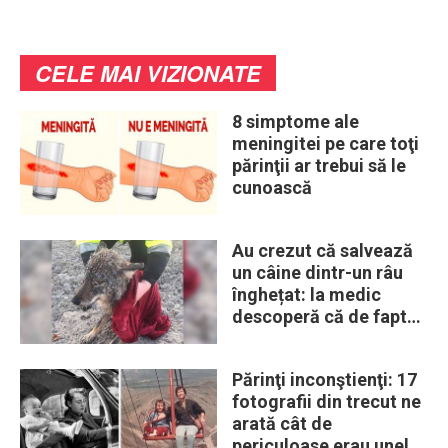
CELE MAI VIZIONATE
8 simptome ale
meningitei pe care toţi
părinţii ar trebui să le
cunoască
Au crezut că salvează
un câine dintr-un râu
înghețat: la medic
descoperă că de fapt
era un lup
Părinţi inconştienţi: 17
fotografii din trecut ne
arată cât de
periculoase erau unele