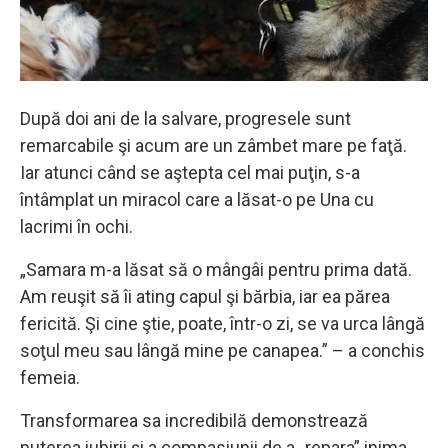
După doi ani de la salvare, progresele sunt
remarcabile şi acum are un zâmbet mare pe faţă.
Iar atunci când se aştepta cel mai puţin, s-a
întâmplat un miracol care a lăsat-o pe Una cu
lacrimi în ochi.
„Samara m-a lăsat să o mângâi pentru prima dată.
Am reuşit să îi ating capul şi bărbia, iar ea părea
fericită. Şi cine ştie, poate, într-o zi, se va urca lângă
soţul meu sau lângă mine pe canapea.” – a conchis
femeia.
Transformarea sa incredibilă demonstrează
puterea iubirii şi a compasiunii de a „repara” inima