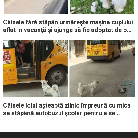
Câinele fără stăpân urmăreşte maşina cuplului
aflat în vacanţă şi ajunge să fie adoptat de o
familie iubitoare
Câinele loial aşteaptă zilnic împreună cu mica
sa stăpână autobuzul şcolar pentru a se
asigura că urcă în siguranţă