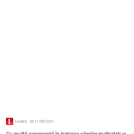
LiveBiz
11/09/2021
Cu multă experienţă în tratarea câinilor maltrataţi şi