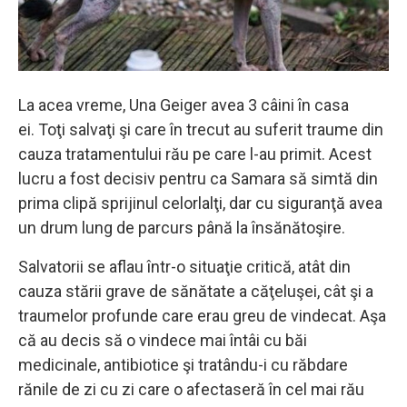
La acea vreme, Una Geiger avea 3 câini în casa
ei. Toţi salvaţi şi care în trecut au suferit traume din
cauza tratamentului rău pe care l-au primit. Acest
lucru a fost decisiv pentru ca Samara să simtă din
prima clipă sprijinul celorlalţi, dar cu siguranţă avea
un drum lung de parcurs până la însănătoşire.
Salvatorii se aflau într-o situaţie critică, atât din
cauza stării grave de sănătate a căţeluşei, cât şi a
traumelor profunde care erau greu de vindecat. Aşa
că au decis să o vindece mai întâi cu băi
medicinale, antibiotice şi tratându-i cu răbdare
rănile de zi cu zi care o afectaseră în cel mai rău