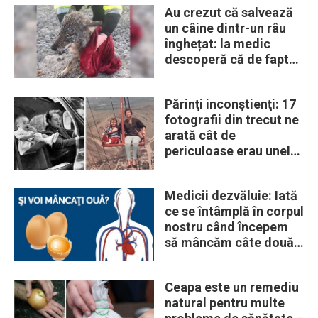
Au crezut că salvează
un câine dintr-un râu
înghețat: la medic
descoperă că de fapt
era un lup
Părinţi inconştienţi: 17
fotografii din trecut ne
arată cât de
periculoase erau unele
„obiceiuri” ale vremii
Medicii dezvăluie: Iată
ce se întâmplă în corpul
nostru când începem
să mâncăm câte două
ouă în fiecare zi
Ceapa este un remediu
natural pentru multe