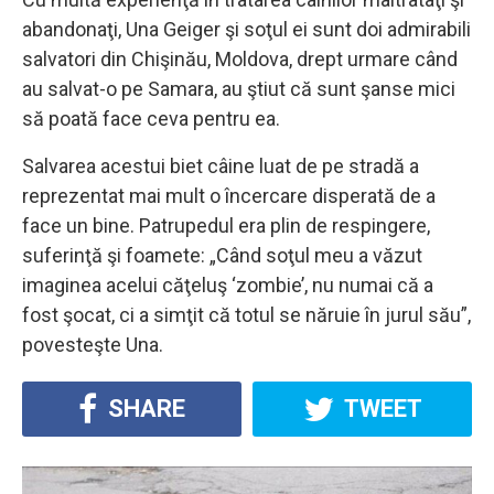
abandonaţi, Una Geiger şi soţul ei sunt doi admirabili
salvatori din Chişinău, Moldova, drept urmare când
au salvat-o pe Samara, au ştiut că sunt şanse mici
să poată face ceva pentru ea.
Salvarea acestui biet câine luat de pe stradă a
reprezentat mai mult o încercare disperată de a
face un bine. Patrupedul era plin de respingere,
suferinţă şi foamete: „Când soţul meu a văzut
imaginea acelui căţeluş ‘zombie’, nu numai că a
fost şocat, ci a simţit că totul se năruie în jurul său”,
povesteşte Una.
SHARE
TWEET