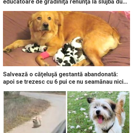
educatoare de grădiniţă renunţă la slujbă după
12 ani
Salvează o căţeluşă gestantă abandonată:
apoi se trezesc cu 6 pui ce nu seamănau nici
pe departe cu mama lor