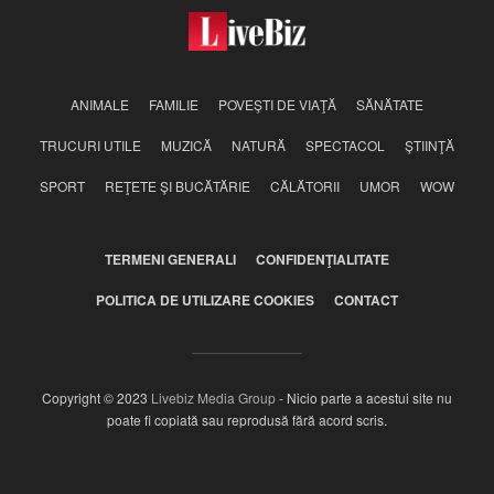
ANIMALE
FAMILIE
POVEŞTI DE VIAŢĂ
SĂNĂTATE
TRUCURI UTILE
MUZICĂ
NATURĂ
SPECTACOL
ŞTIINŢĂ
SPORT
REŢETE ŞI BUCĂTĂRIE
CĂLĂTORII
UMOR
WOW
TERMENI GENERALI
CONFIDENŢIALITATE
POLITICA DE UTILIZARE COOKIES
CONTACT
Copyright © 2023
Livebiz Media Group
- Nicio parte a acestui site nu
poate fi copiată sau reprodusă fără acord scris.