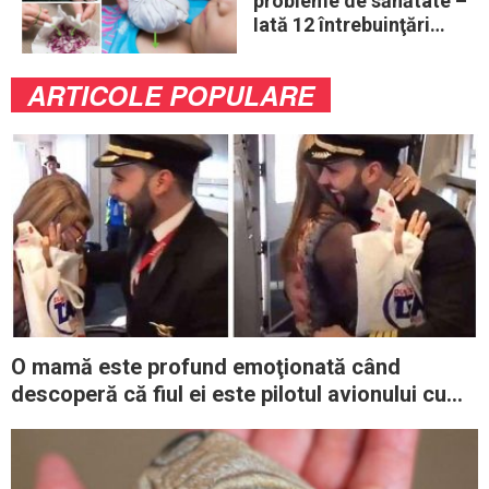
probleme de sănătate –
Iată 12 întrebuinţări
mai puţin ştiute
ARTICOLE POPULARE
O mamă este profund emoţionată când
descoperă că fiul ei este pilotul avionului cu
care călătorea