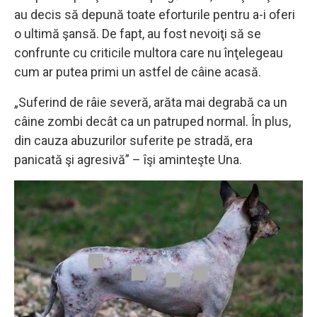
au decis să depună toate eforturile pentru a-i oferi
o ultimă şansă. De fapt, au fost nevoiţi să se
confrunte cu criticile multora care nu înţelegeau
cum ar putea primi un astfel de câine acasă.
„Suferind de râie severă, arăta mai degrabă ca un
câine zombi decât ca un patruped normal. În plus,
din cauza abuzurilor suferite pe stradă, era
panicată şi agresivă” – îşi aminteşte Una.