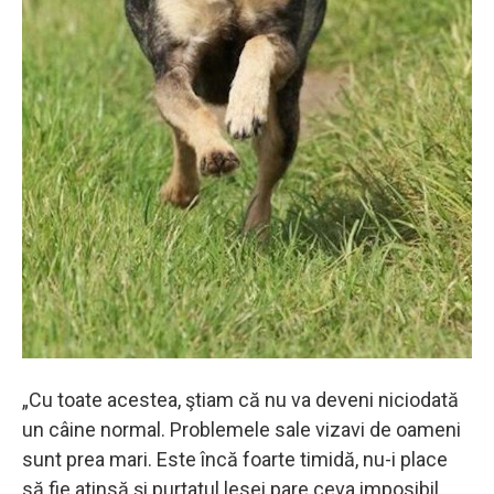
„Cu toate acestea, ştiam că nu va deveni niciodată
un câine normal. Problemele sale vizavi de oameni
sunt prea mari. Este încă foarte timidă, nu-i place
să fie atinsă şi purtatul lesei pare ceva imposibil.