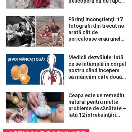
descoperă că de fapt
era un lup
Părinţi inconştienţi: 17
fotografii din trecut ne
arată cât de
periculoase erau unele
„obiceiuri” ale vremii
Medicii dezvăluie: Iată
ce se întâmplă în corpul
nostru când începem
să mâncăm câte două
ouă în fiecare zi
Ceapa este un remediu
natural pentru multe
probleme de sănătate –
Iată 12 întrebuinţări
mai puţin ştiute