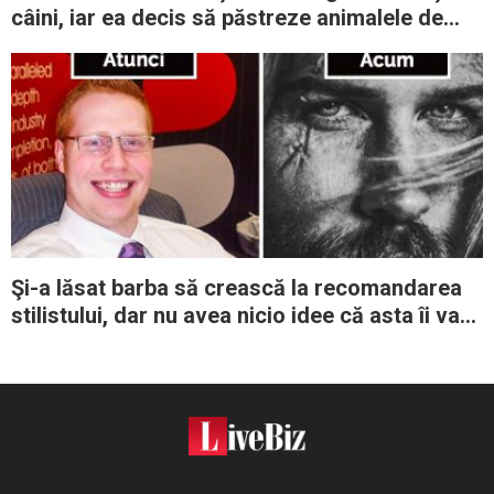
câini, iar ea decis să păstreze animalele de
companie
Şi-a lăsat barba să crească la recomandarea
stilistului, dar nu avea nicio idee că asta îi va
schimba complet viaţa