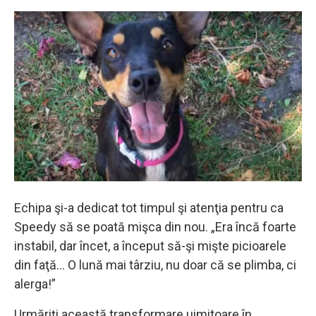
Echipa şi-a dedicat tot timpul şi atenţia pentru ca
Speedy să se poată mişca din nou. „Era încă foarte
instabil, dar încet, a început să-şi mişte picioarele
din faţă… O lună mai târziu, nu doar că se plimba, ci
alerga!”
Urmăriţi această transformare uimitoare în