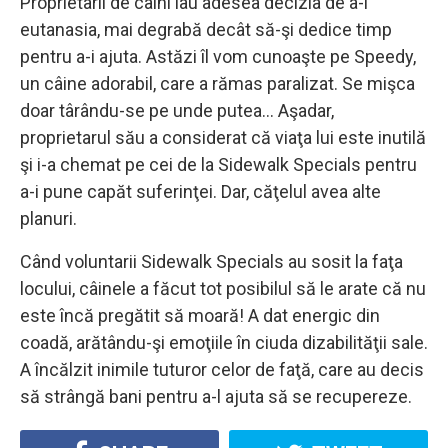
Proprietarii de câini iau adesea decizia de a-i
eutanasia, mai degrabă decât să-şi dedice timp
pentru a-i ajuta. Astăzi îl vom cunoaşte pe Speedy,
un câine adorabil, care a rămas paralizat. Se mişca
doar târându-se pe unde putea… Aşadar,
proprietarul său a considerat că viaţa lui este inutilă
şi i-a chemat pe cei de la Sidewalk Specials pentru
a-i pune capăt suferinţei. Dar, căţelul avea alte
planuri.
Când voluntarii Sidewalk Specials au sosit la faţa
locului, câinele a făcut tot posibilul să le arate că nu
este încă pregătit să moară! A dat energic din
coadă, arătându-şi emoţiile în ciuda dizabilităţii sale.
A încălzit inimile tuturor celor de faţă, care au decis
să strângă bani pentru a-l ajuta să se recupereze.