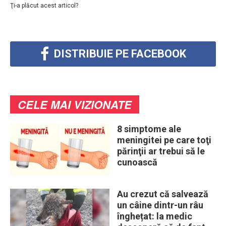
Ţi-a plăcut acest articol?
DISTRIBUIE PE FACEBOOK
CELE MAI VIZIONATE
8 simptome ale
meningitei pe care toţi
părinţii ar trebui să le
cunoască
Au crezut că salvează
un câine dintr-un râu
înghețat: la medic