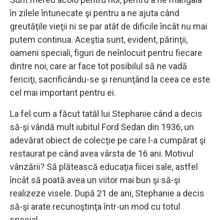
în zilele întunecate şi pentru a ne ajuta când
greutăţile vieţii ni se par atât de dificile încât nu mai
putem continua. Aceştia sunt, evident, părinţii,
oameni speciali, figuri de neînlocuit pentru fiecare
dintre noi, care ar face tot posibilul să ne vadă
fericiţi, sacrificându-se şi renunţând la ceea ce este
cel mai important pentru ei.
La fel cum a făcut tatăl lui Stephanie când a decis
să-şi vândă mult iubitul Ford Sedan din 1936, un
adevărat obiect de colecţie pe care l-a cumpărat şi
restaurat pe când avea vârsta de 16 ani. Motivul
vânzării? Să plătească educaţia fiicei sale, astfel
încât să poată avea un viitor mai bun şi să-şi
realizeze visele. După 21 de ani, Stephanie a decis
să-şi arate recunoştinţa într-un mod cu totul
special.