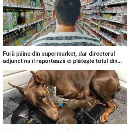
Fură pâine din supermarket, dar directorul
adjunct nu îl raportează ci plăteşte totul din
propriul buzunar