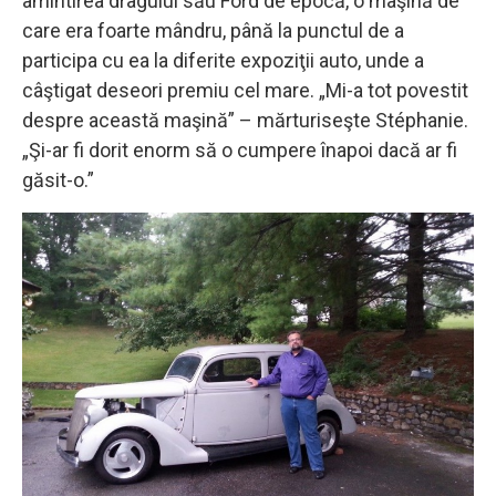
amintirea dragului său Ford de epocă, o maşină de
care era foarte mândru, până la punctul de a
participa cu ea la diferite expoziţii auto, unde a
câştigat deseori premiu cel mare. „Mi-a tot povestit
despre această maşină” – mărturiseşte Stéphanie.
„Şi-ar fi dorit enorm să o cumpere înapoi dacă ar fi
găsit-o.”