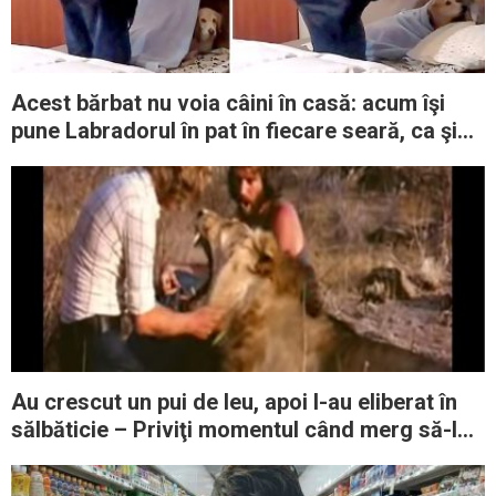
Acest bărbat nu voia câini în casă: acum îşi
pune Labradorul în pat în fiecare seară, ca şi
cum ar fi copilul lui
Au crescut un pui de leu, apoi l-au eliberat în
sălbăticie – Priviţi momentul când merg să-l
viziteze 2 ani mai târziu