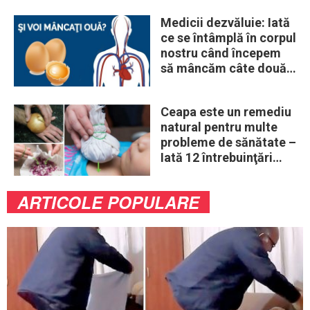
Medicii dezvăluie: Iată
ce se întâmplă în corpul
nostru când începem
să mâncăm câte două
ouă în fiecare zi
Ceapa este un remediu
natural pentru multe
probleme de sănătate –
Iată 12 întrebuinţări
mai puţin ştiute
ARTICOLE POPULARE