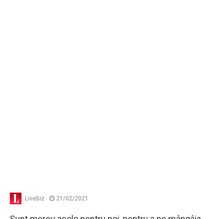
LiveBiz
21/02/2021
Sunt mereu acolo pentru noi, pentru a ne mângâia