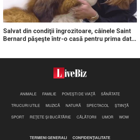
Salvat din condiţii îngrozitoare, câinele Saint
Bernard păşeşte într-o casă pentru prima dată
în viaţa lui
ANIMALE
FAMILIE
POVEŞTI DE VIAŢĂ
SĂNĂTATE
TRUCURI UTILE
MUZICĂ
NATURĂ
SPECTACOL
ŞTIINŢĂ
SPORT
REŢETE ŞI BUCĂTĂRIE
CĂLĂTORII
UMOR
WOW
TERMENI GENERALI
CONFIDENŢIALITATE