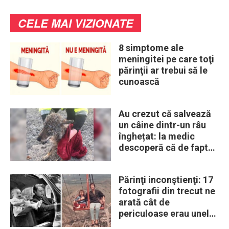
CELE MAI VIZIONATE
8 simptome ale
meningitei pe care toţi
părinţii ar trebui să le
cunoască
Au crezut că salvează
un câine dintr-un râu
înghețat: la medic
descoperă că de fapt
era un lup
Părinţi inconştienţi: 17
fotografii din trecut ne
arată cât de
periculoase erau unele
„obiceiuri” ale vremii