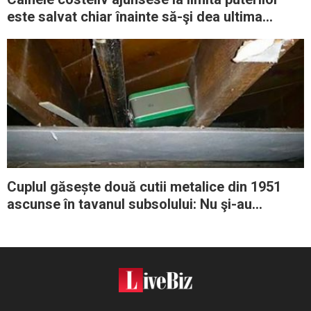
este salvat chiar înainte să-şi dea ultima
suflare
Cuplul găsește două cutii metalice din 1951
ascunse în tavanul subsolului: Nu şi-au
închipuit ce secret uriaş stătea ascuns în
interior