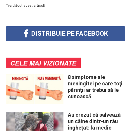
Ţi-a plăcut acest articol?
DISTRIBUIE PE FACEBOOK
CELE MAI VIZIONATE
8 simptome ale
meningitei pe care toţi
părinţii ar trebui să le
cunoască
Au crezut că salvează
un câine dintr-un râu
înghețat: la medic