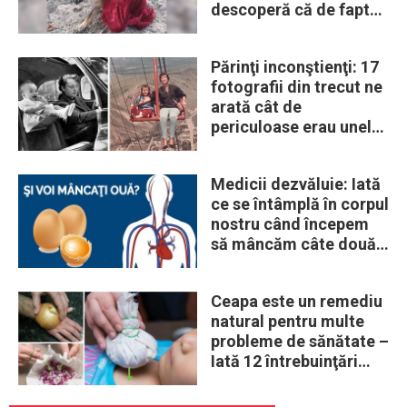
descoperă că de fapt
era un lup
Părinţi inconştienţi: 17
fotografii din trecut ne
arată cât de
periculoase erau unele
„obiceiuri” ale vremii
Medicii dezvăluie: Iată
ce se întâmplă în corpul
nostru când începem
să mâncăm câte două
ouă în fiecare zi
Ceapa este un remediu
natural pentru multe
probleme de sănătate –
Iată 12 întrebuinţări
mai puţin ştiute