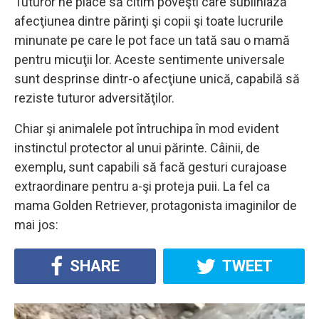
Tuturor ne place să citim poveşti care subliniază
afecţiunea dintre părinţi şi copii şi toate lucrurile
minunate pe care le pot face un tată sau o mamă
pentru micuţii lor. Aceste sentimente universale
sunt desprinse dintr-o afecţiune unică, capabilă să
reziste tuturor adversităţilor.
Chiar şi animalele pot întruchipa în mod evident
instinctul protector al unui părinte. Câinii, de
exemplu, sunt capabili să facă gesturi curajoase
extraordinare pentru a-şi proteja puii. La fel ca
mama Golden Retriever, protagonista imaginilor de
mai jos:
SHARE
TWEET