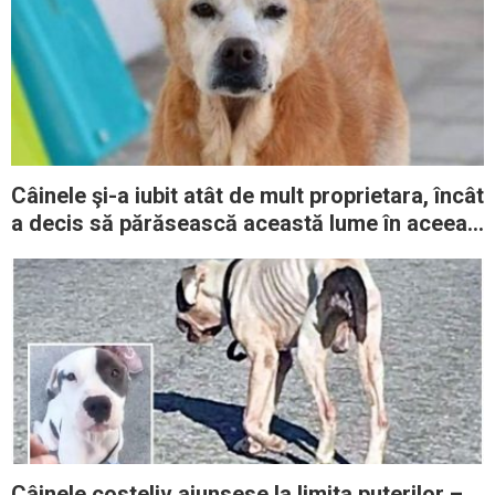
Câinele şi-a iubit atât de mult proprietara, încât
a decis să părăsească această lume în aceeaşi
zi cu ea
Câinele costeliv ajunsese la limita puterilor –