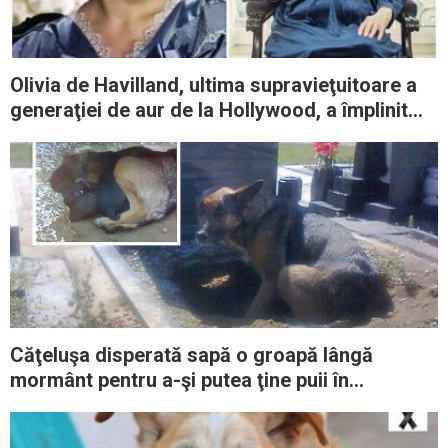
Olivia de Havilland, ultima supravieţuitoare a
generaţiei de aur de la Hollywood, a împlinit
104 ani – La mulţi ani!
Căţeluşa disperată sapă o groapă lângă
mormânt pentru a-şi putea ţine puii în
siguranţă